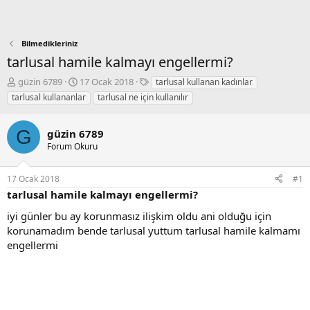
Bilmedikleriniz
tarlusal hamile kalmayı engellermi?
K
B
E
güzin 6789
17 Ocak 2018
tarlusal kullanan kadınlar
o
a
t
tarlusal kullananlar
tarlusal ne için kullanılır
n
ş
i
b
l
k
u
a
e
G
güzin 6789
y
n
t
Forum Okuru
u
g
l
b
ı
e
17 Ocak 2018
#1
a
ç
r
ş
t
tarlusal hamile kalmayı engellermi?
l
a
iyi günler bu ay korunmasız ilişkim oldu ani olduğu için
a
r
korunamadım bende tarlusal yuttum tarlusal hamile kalmamı
t
i
a
h
engellermi
n
i