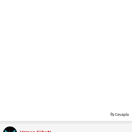
Cevapla
Uzman SühaN