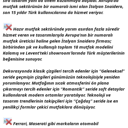
sıra tasarım yanı da önem kazanmaya başladı. Avrupa’da
mutfak sektörünün bir numaralı ismi olan İtalyan Snaidero,
son 15 yıldır Türk kullanıcılarına da hizmet veriyor.
Hazır mutfak sektöründe yarım asırdan fazla süredir
hizmet veren ve tasarımlarıyla Avrupa’nın bir numaralı
mutfak üreticisi haline gelen İtalyan Snaidero firması;
birbirinden şık ve kullanışlı toplam 18 mutfak modelini
Kalamış ve Levent’teki showroom’larında Türk müşterilerinin
beğenisine sunuyor.
Dekorasyonda klasik çizgileri tercih edenler için “Geleneksel”
seride geçmişin çizgileri günümüzün teknolojisiyle yeniden
yorumlanıyor. Mutfağının sıcak atmosferini ön plana
çıkarmayı tercih edenler için “Romantik” seride soft detaylar
kullanılarak modern ortamlar yaratılıyor. Teknoloji ve
tasarım trendlerinin takipçileri için “Çağdaş” seride ise en
yenilikçi formlar çekici mutfaklara dönüşüyor.
Ferrari, Maserati gibi markaların otomobil