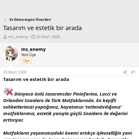
Ev Dekorasyon Önerileri
Tasarım ve estetik bir arada
K
B
ms_enemy
20 Mart 2008
o
a
n
ş
ms_enemy
b
l
Yeni Üye
u
a
Üye
y
n
u
g
20 Mart 2008
#1
b
ı
Tasarım ve estetik bir arada
a
ç
ş
t
l
a
Dünyaca ünlü tasarımcılar Pininfarina, Lucci ve
a
r
Orlandini Snaidero ile Türk Mutfaklarında. En keyifli
t
i
sohbetlerimizi yaptığımız, hayatımızı ‘tatlandırdığımız’
a
h
mutfaklarımız, estetik yanıyla güçlü Snaidero ile değerini
n
i
arttırıyor.
Mutfakların yaşamımızdaki önemi artıkça işlevselliğin yanı