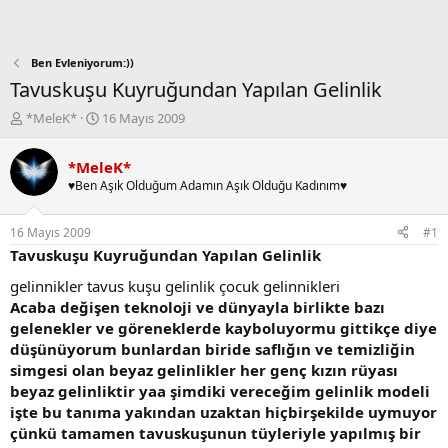
Ben Evleniyorum:))
Tavuskuşu Kuyruğundan Yapılan Gelinlik
K
B
*MeleK*
16 Mayıs 2009
o
a
n
ş
*MeleK*
b
l
♥Ben Aşık Olduğum Adamın Aşık Olduğu Kadınım♥
u
a
y
n
u
g
16 Mayıs 2009
#1
b
ı
Tavuskuşu Kuyruğundan Yapılan Gelinlik
a
ç
ş
t
gelinnikler tavus kuşu gelinlik çocuk gelinnikleri
l
a
Acaba değişen teknoloji ve dünyayla birlikte bazı
a
r
gelenekler ve göreneklerde kayboluyormu gittikçe diye
t
i
düşünüyorum bunlardan biride saflığın ve temizliğin
a
h
simgesi olan beyaz gelinlikler her genç kızın rüyası
n
i
beyaz gelinliktir yaa şimdiki vereceğim gelinlik modeli
işte bu tanıma yakından uzaktan hiçbirşekilde uymuyor
çünkü tamamen tavuskuşunun tüyleriyle yapılmış bir