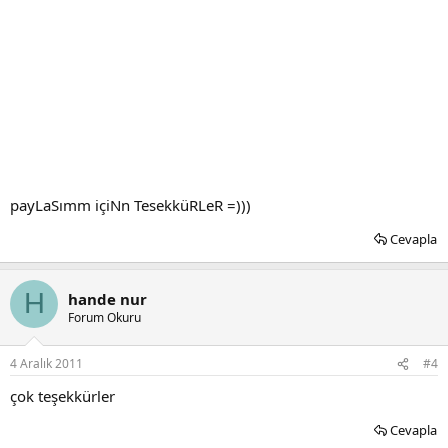
payLaSımm içiNn TesekküRLeR =)))
Cevapla
H
hande nur
Forum Okuru
4 Aralık 2011
#4
çok teşekkürler
Cevapla