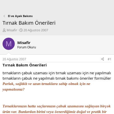
El ve Ayak Bakımı
Tırnak Bakım Önerileri
K
B
Misafir
20 Ağustos 2007
o
a
n
ş
M
Misafir
b
l
Forum Okuru
u
a
y
n
u
g
20 Ağustos 2007
#1
b
ı
Tırnak Bakım Önerileri
a
ç
ş
t
tırnakların çabuk uzaması için tırnak uzaması için ne yapılmalı
l
a
tırnakların çabuk ne yapılmalı tırnak bakımı öneriler formüller
a
r
Parlak, sağlıklı ve uzun tırnaklara sahip olmak için ne
t
i
a
h
yapmalısınız?
n
i
Tırnaklarınızın hatta saçlarınızın çabuk uzamasını sağlayan birçok
ürün var. Bunlardan birini veya öenerdiğimiz doğal ve pratik bir