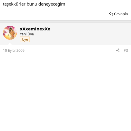
teşekkürler bunu deneyeceğim
Cevapla
xXxeminexXx
Yeni Üye
Üye
10 Eylül 2009
#3