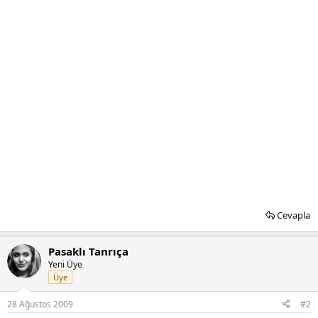
Cevapla
Pasaklı Tanrıça
Yeni Üye
Üye
28 Ağustos 2009
#2