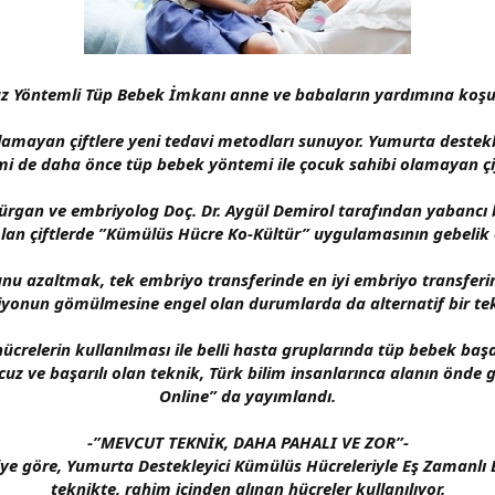
z Yöntemli Tüp Bebek İmkanı anne ve babaların yardımına koşu
 olamayan çiftlere yeni tedavi metodları sunuyor. Yumurta destek
mi de daha önce tüp bebek yöntemi ile çocuk sahibi olamayan çi
rgan ve embriyolog Doç. Dr. Aygül Demirol tarafından yabancı b
olan çiftlerde ”Kümülüs Hücre Ko-Kültür” uygulamasının gebelik o
u azaltmak, tek embriyo transferinde en iyi embriyo transferin
yonun gömülmesine engel olan durumlarda da alternatif bir tek
relerin kullanılması ile belli hasta gruplarında tüp bebek başa
z ve başarılı olan teknik, Türk bilim insanlarınca alanın önde g
Online” da yayımlandı.
-”MEVCUT TEKNİK, DAHA PAHALI VE ZOR”-
lgiye göre, Yumurta Destekleyici Kümülüs Hücreleriyle Eş Zamanl
teknikte, rahim içinden alınan hücreler kullanılıyor.