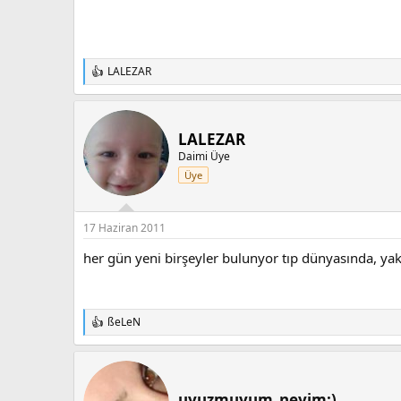
LALEZAR
T
e
p
k
i
LALEZAR
l
Daimi Üye
e
Üye
r
:
17 Haziran 2011
her gün yeni birşeyler bulunyor tıp dünyasında, 
ßeLeN
T
e
p
k
i
uyuzmuyum_neyim:)
l