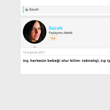
ßeLeN
T
e
p
k
i
ßeLeN
l
Paylaşımcı Melek
e
Üye
r
:
18 Haziran 2011
inş. herkesin bebeği olur bilim- teknoloji, tıp iy