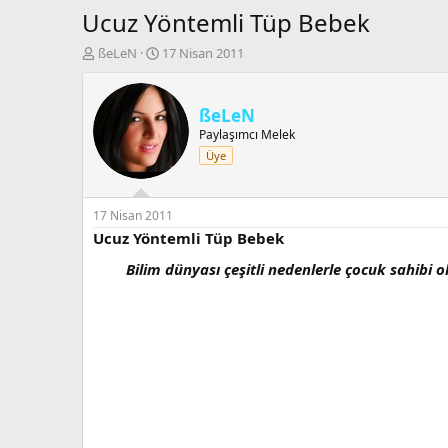
Ucuz Yöntemli Tüp Bebek
K
B
ßeLeN
17 Nisan 2011
o
a
n
ş
b
l
ßeLeN
u
a
Paylaşımcı Melek
y
n
Üye
u
g
b
ı
a
ç
ş
t
17 Nisan 2011
l
a
Ucuz Yöntemli Tüp Bebek
a
r
Bilim dünyası çeşitli nedenlerle çocuk sahibi
t
i
a
h
n
i