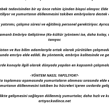
k tedavisinden bir ay önce rahim içinden biopsi alınıyor. Elde ed
iliyor ve yumurtanın döllenmesini takiben embriyolara destek ol
tırımı, çalışma süresi ve eğitilmiş personel gerektiriyor. Ayrıca 
amanlı Embriyo Geliştirme (Ko-kültür )yöntemi ise, daha kolay, u
tanıyor.
istan ve Rus bilim adamlarıyla ortak olarak yürütülen çalışmad
nda emriyo elde edildi. Bu yöntemle, embriyo kalitesinde ve gebe
ürde konuyla ilgili olarak dünyada yapılan en kapsamlı çalışmala
-YÖNTEM NASIL YAPILIYOR?-
a toplaması aşamasında yumurtaların alınması sırasında elde edi
umurtanın döllenmesini takiben bu hücreleri içeren sıvılarda geliş
rlikte gelişmesini sağlayan döllenmiş yumurtalar, daha hızlı ve ka
artıyor.kadinca.net