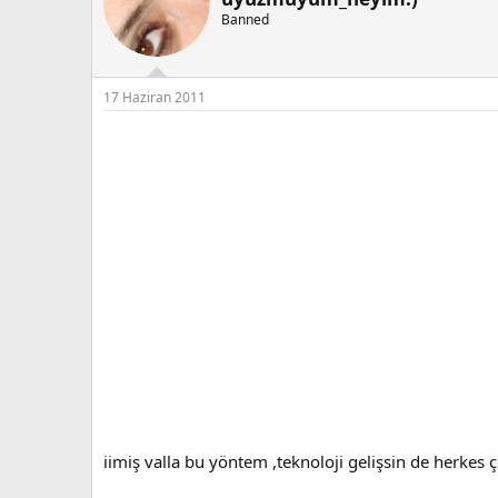
e
Banned
r
:
17 Haziran 2011
iimiş valla bu yöntem ,teknoloji gelişsin de herkes ç