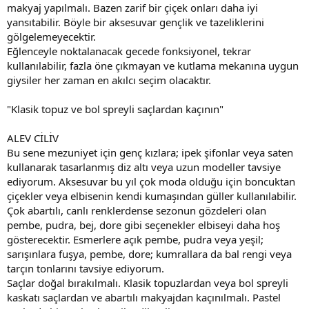
makyaj yapılmalı. Bazen zarif bir çiçek onları daha iyi
yansıtabilir. Böyle bir aksesuvar gençlik ve tazeliklerini
gölgelemeyecektir.
Eğlenceyle noktalanacak gecede fonksiyonel, tekrar
kullanılabilir, fazla öne çıkmayan ve kutlama mekanına uygun
giysiler her zaman en akılcı seçim olacaktır.
"Klasik topuz ve bol spreyli saçlardan kaçının"
ALEV CİLİV
Bu sene mezuniyet için genç kızlara; ipek şifonlar veya saten
kullanarak tasarlanmış diz altı veya uzun modeller tavsiye
ediyorum. Aksesuvar bu yıl çok moda olduğu için boncuktan
çiçekler veya elbisenin kendi kumaşından güller kullanılabilir.
Çok abartılı, canlı renklerdense sezonun gözdeleri olan
pembe, pudra, bej, dore gibi seçenekler elbiseyi daha hoş
gösterecektir. Esmerlere açık pembe, pudra veya yeşil;
sarışınlara fuşya, pembe, dore; kumrallara da bal rengi veya
tarçın tonlarını tavsiye ediyorum.
Saçlar doğal bırakılmalı. Klasik topuzlardan veya bol spreyli
kaskatı saçlardan ve abartılı makyajdan kaçınılmalı. Pastel