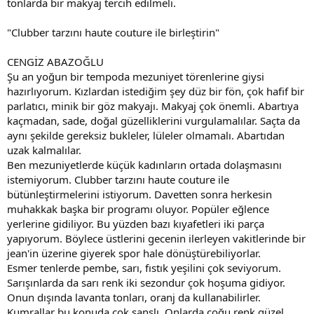
tonlarda bir makyaj tercih edilmeli.
"Clubber tarzını haute couture ile birleştirin"
CENGİZ ABAZOĞLU
Şu an yoğun bir tempoda mezuniyet törenlerine giysi
hazırlıyorum. Kızlardan istediğim şey düz bir fön, çok hafif bir
parlatıcı, minik bir göz makyajı. Makyaj çok önemli. Abartıya
kaçmadan, sade, doğal güzelliklerini vurgulamalılar. Saçta da
aynı şekilde gereksiz bukleler, lüleler olmamalı. Abartıdan
uzak kalmalılar.
Ben mezuniyetlerde küçük kadınların ortada dolaşmasını
istemiyorum. Clubber tarzını haute couture ile
bütünleştirmelerini istiyorum. Davetten sonra herkesin
muhakkak başka bir programı oluyor. Popüler eğlence
yerlerine gidiliyor. Bu yüzden bazı kıyafetleri iki parça
yapıyorum. Böylece üstlerini gecenin ilerleyen vakitlerinde bir
jean'in üzerine giyerek spor hale dönüştürebiliyorlar.
Esmer tenlerde pembe, sarı, fıstık yeşilini çok seviyorum.
Sarışınlarda da sarı renk iki sezondur çok hoşuma gidiyor.
Onun dışında lavanta tonları, oranj da kullanabilirler.
Kumrallar bu konuda çok şanslı. Onlarda çoğu renk güzel