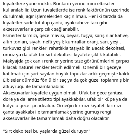
kıyafetlere yönelmektir. Bunların yerine mini elbiseler
kullanılabilir. Uzun tuvaletlerde ise renk faktörünün üzerinde
durulmalı, ağır işlemelerden kaçınılmalı. Her iki tarzda da
kıyafetler sade tutulup çanta, ayakkabı ve takı gibi
aksesuvarlarla çarpıcılık sağlanabilir.
Esmerler kırmızı, gece mavisi, beyaz, fuşya; sarışınlar kahve,
altın tonları, siyah, nefti yeşil; kumrallar oranj, sarı, yeşil,
turkuvaz gibi renkleri rahatlıkla taşıyabilir. Bacak dekoltesi,
omuz ya da ufak bir sırt dekoltesi kıyafete şıklık katabilir.
Makyajda çok canlı renkler yerine taze görünümlerini çarpıcı
kılacak natürel renkler tercih edilmeli. Önemli bir geceye
katılmak için şart sayılan büyük topuzlar artık geçmişte kaldı.
Elbiseler dümdüz fönlü bir saç ya da çok güzel toplanmış bir
atkuyruğu ile tamamlanabilir.
Aksesuvarlar kıyafete uygun olmalı. Ufak bir gece çantası,
dore ya da lame stiletto tipi ayakkabılar, ufak bir küpe ya da
kolye o gece için idealdir. Örneğin kırmızı kıyafeti kırmızı
çanta ayakkabı ile tamamlamak yerine gümüş rengi
aksesuvarlar ile tamamlamak daha doğru olacaktır.
"Sırt dekoltesi bu yaşlarda güzel duruyor"