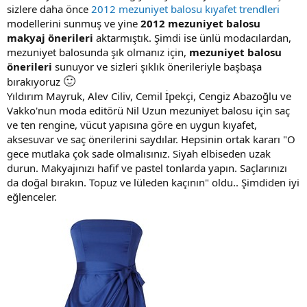
sizlere daha önce
2012 mezuniyet balosu kıyafet trendleri
modellerini sunmuş ve yine
2012 mezuniyet balosu
makyaj önerileri
aktarmıştık. Şimdi ise ünlü modacılardan,
mezuniyet balosunda şık olmanız için,
mezuniyet balosu
önerileri
sunuyor ve sizleri şıklık önerileriyle başbaşa
🙂
bırakıyoruz
Yıldırım Mayruk, Alev Ciliv, Cemil İpekçi, Cengiz Abazoğlu ve
Vakko'nun moda editörü Nil Uzun mezuniyet balosu için saç
ve ten rengine, vücut yapısına göre en uygun kıyafet,
aksesuvar ve saç önerilerini saydılar. Hepsinin ortak kararı "O
gece mutlaka çok sade olmalısınız. Siyah elbiseden uzak
durun. Makyajınızı hafif ve pastel tonlarda yapın. Saçlarınızı
da doğal bırakın. Topuz ve lüleden kaçının" oldu.. Şimdiden iyi
eğlenceler.