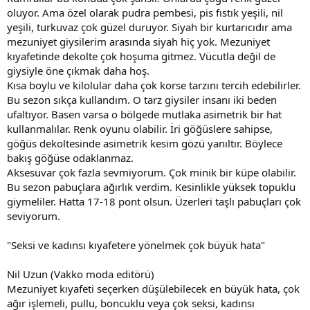
oluyor. Ama özel olarak pudra pembesi, pis fıstık yeşili, nil
yeşili, turkuvaz çok güzel duruyor. Siyah bir kurtarıcıdır ama
mezuniyet giysilerim arasında siyah hiç yok. Mezuniyet
kıyafetinde dekolte çok hoşuma gitmez. Vücutla değil de
giysiyle öne çıkmak daha hoş.
Kısa boylu ve kilolular daha çok korse tarzını tercih edebilirler.
Bu sezon sıkça kullandım. O tarz giysiler insanı iki beden
ufaltıyor. Basen varsa o bölgede mutlaka asimetrik bir hat
kullanmalılar. Renk oyunu olabilir. İri göğüslere sahipse,
göğüs dekoltesinde asimetrik kesim gözü yanıltır. Böylece
bakış göğüse odaklanmaz.
Aksesuvar çok fazla sevmiyorum. Çok minik bir küpe olabilir.
Bu sezon pabuçlara ağırlık verdim. Kesinlikle yüksek topuklu
giymeliler. Hatta 17-18 pont olsun. Üzerleri taşlı pabuçları çok
seviyorum.
"Seksi ve kadınsı kıyafetere yönelmek çok büyük hata"
Nil Uzun (Vakko moda editörü)
Mezuniyet kıyafeti seçerken düşülebilecek en büyük hata, çok
ağır işlemeli, pullu, boncuklu veya çok seksi, kadınsı