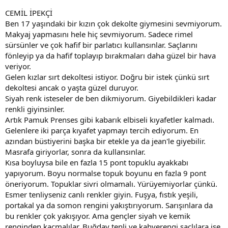
CEMİL İPEKÇİ
Ben 17 yaşındaki bir kızın çok dekolte giymesini sevmiyorum.
Makyaj yapmasını hele hiç sevmiyorum. Sadece rimel
sürsünler ve çok hafif bir parlatıcı kullansınlar. Saçlarını
fönleyip ya da hafif toplayıp bırakmaları daha güzel bir hava
veriyor.
Gelen kızlar sırt dekoltesi istiyor. Doğru bir istek çünkü sırt
dekoltesi ancak o yaşta güzel duruyor.
Siyah renk isteseler de ben dikmiyorum. Giyebildikleri kadar
renkli giyinsinler.
Artık Pamuk Prenses gibi kabarık elbiseli kıyafetler kalmadı.
Gelenlere iki parça kıyafet yapmayı tercih ediyorum. En
azından büstiyerini başka bir etekle ya da jean'le giyebilir.
Masrafa giriyorlar, sonra da kullansınlar.
Kısa boyluysa bile en fazla 15 pont topuklu ayakkabı
yapıyorum. Boyu normalse topuk boyunu en fazla 9 pont
öneriyorum. Topuklar sivri olmamalı. Yürüyemiyorlar çünkü.
Esmer tenliyseniz canlı renkler giyin. Fuşya, fıstık yeşili,
portakal ya da somon rengini yakıştırıyorum. Sarışınlara da
bu renkler çok yakışıyor. Ama gençler siyah ve kemik
renginden kaçmalılar. Buğday tenli ve kahverengi saçlılara ise