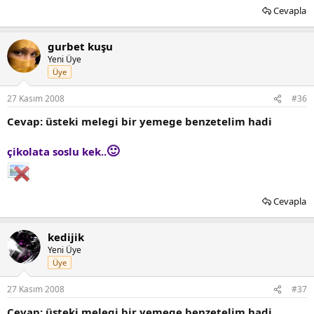
Cevapla
gurbet kuşu
Yeni Üye
Üye
27 Kasım 2008
#36
Cevap: üsteki melegi bir yemege benzetelim hadi
🙂
çikolata soslu kek..
Cevapla
kedijik
Yeni Üye
Üye
27 Kasım 2008
#37
Cevap: üsteki melegi bir yemege benzetelim hadi