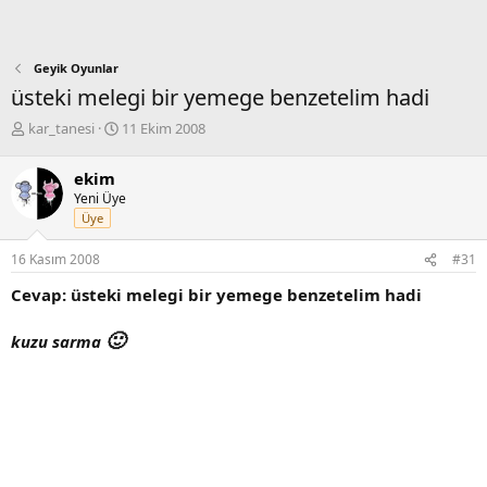
Geyik Oyunlar
üsteki melegi bir yemege benzetelim hadi
K
B
kar_tanesi
11 Ekim 2008
o
a
n
ş
ekim
b
l
Yeni Üye
u
a
Üye
y
n
u
g
16 Kasım 2008
#31
b
ı
a
ç
Cevap: üsteki melegi bir yemege benzetelim hadi
ş
t
l
a
🙂
kuzu sarma
a
r
t
i
a
h
n
i