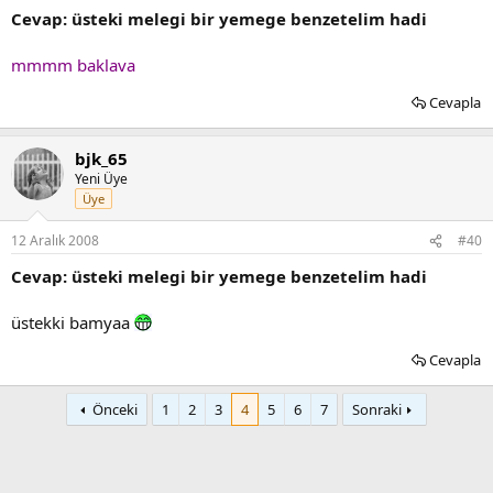
Cevap: üsteki melegi bir yemege benzetelim hadi
mmmm baklava
Cevapla
bjk_65
Yeni Üye
Üye
12 Aralık 2008
#40
Cevap: üsteki melegi bir yemege benzetelim hadi
üstekki bamyaa
Cevapla
Önceki
1
2
3
4
5
6
7
Sonraki