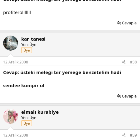
profiterolllllll
Cevapla
kar_tanesi
Yeni Üye
Üye
12 Aralık 2008
#38
Cevap: üsteki melegi bir yemege benzetelim hadi
sendee kumpir ol
Cevapla
elmalı kurabiye
Yeni Üye
Üye
12 Aralık 2008
#39