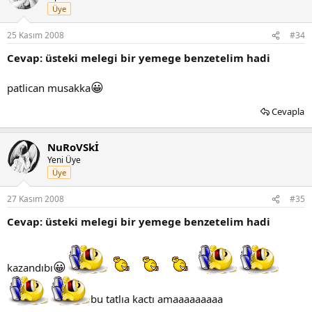
Üye
25 Kasım 2008
#34
Cevap: üsteki melegi bir yemege benzetelim hadi
😀
patlican musakka
Cevapla
NuRoVSkİ
Yeni Üye
Üye
27 Kasım 2008
#35
Cevap: üsteki melegi bir yemege benzetelim hadi
😀
kazandıbı
bu tatlıa kactı amaaaaaaaaa