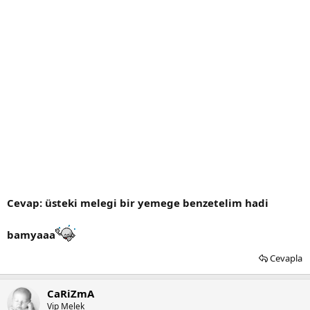
Cevap: üsteki melegi bir yemege benzetelim hadi
bamyaaa
Cevapla
CaRiZmA
Vip Melek