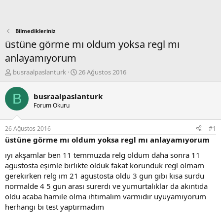
Bilmedikleriniz
üstüne görme mı oldum yoksa regl mı
anlayamıyorum
K
B
busraalpaslanturk
26 Ağustos 2016
o
a
n
ş
B
busraalpaslanturk
b
l
Forum Okuru
u
a
y
n
u
g
26 Ağustos 2016
#1
b
ı
üstüne görme mı oldum yoksa regl mı anlayamıyorum
a
ç
ş
t
ıyı akşamlar ben 11 temmuzda relg oldum daha sonra 11
l
a
agustosta eşimle bırlıkte olduk fakat korunduk regl olmam
a
r
gerekırken relg ım 21 agustosta oldu 3 gun gıbı kısa surdu
t
i
normalde 4 5 gun arası surerdı ve yumurtalıklar da akıntıda
a
h
oldu acaba hamıle olma ıhtımalım varmıdır uyuyamıyorum
n
i
herhangı bı test yaptırmadım