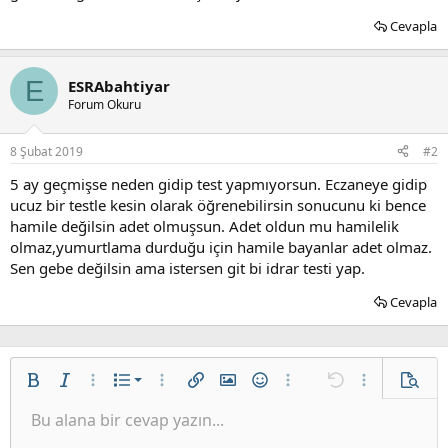
Cevapla
E
ESRAbahtiyar
Forum Okuru
8 Şubat 2019
#2
5 ay geçmişse neden gidip test yapmıyorsun. Eczaneye gidip
ucuz bir testle kesin olarak öğrenebilirsin sonucunu ki bence
hamile değilsin adet olmuşsun. Adet oldun mu hamilelik
olmaz,yumurtlama durduğu için hamile bayanlar adet olmaz.
Sen gebe değilsin ama istersen git bi idrar testi yap.
Cevapla
İstenilen liste
Kalın
Yatık
Daha fazla seçenek…
List
Daha fazla seçenek…
Link ekle
Resim ekle
İfadeler
Daha fazla seçenek…
Geri al
Daha fazla se
Ön izl
Sırasız liste
Bu alana bir cevap yazın...
Sola hizala
9
Normal
Taslağı kaydet
Arial
Font boyutu
Hizalama
Alıntı
ileri al
Medya
BB kodunu değiştir
Metin rengi
Paragraph format
Tablo ekle
Biçimlendirmeyi kaldır
Font ailesi
Insert horizontal line
Taslaklar
Üzeri çizik
Spoyler
Altını çiz
Kod
Satır içi kod
Galeri embed
Satır içi spoiler