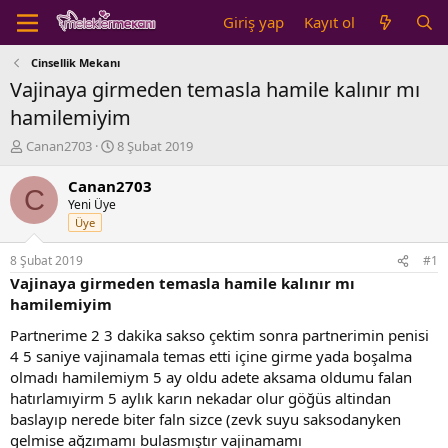
Giriş yap
Kayıt ol
Cinsellik Mekanı
Vajinaya girmeden temasla hamile kalınır mı
hamilemiyim
K
B
Canan2703
8 Şubat 2019
o
a
n
ş
Canan2703
C
b
l
Yeni Üye
u
a
Üye
y
n
u
g
8 Şubat 2019
#1
b
ı
Vajinaya girmeden temasla hamile kalınır mı
a
ç
hamilemiyim
ş
t
l
a
Partnerime 2 3 dakika sakso çektim sonra partnerimin penisi
a
r
4 5 saniye vajinamala temas etti içine girme yada boşalma
t
i
olmadı hamilemiym 5 ay oldu adete aksama oldumu falan
a
h
hatırlamıyirm 5 aylık karın nekadar olur göğüs altindan
n
i
baslayıp nerede biter faln sizce (zevk suyu saksodanyken
gelmise ağzımamı bulasmıştır vajinamamı