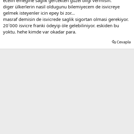
ecelin emegine saglik gercekten güzel bilgi vermisin.
diger ülkerlerin nasil oldugunu bilemiyecem de isvicreye
gelmek isteyenler icin epey bi zor...
masraf demisin de isvicrede saglik sigortan olmasi gerekiyor.
20´000 isvicre franki ödeyip öle gelebiliniyor. eskiden bu
yoktu. hehe kimde var okadar para.
Cevapla