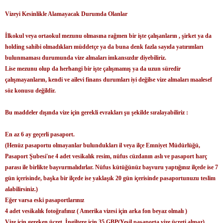
Vizeyi Kesinlikle Alamayacak Durumda Olanlar
İlkokul veya ortaokul mezunu olmasına rağmen bir işte çalışanların , şirket ya da
holding sahibi olmadıkları müddetçe ya da buna denk fazla sayıda yatırımları
bulunmaması durumunda vize almaları imkansızdır diyebiliriz.
Lise mezunu olup da herhangi bir işte çalışmamış ya da uzun süredir
çalışmayanların, kendi ve ailevi finans durumları iyi değilse vize almaları maalesef
söz konusu değildir.
Bu maddeler dışında vize için gerekli evrakları şu şekilde sıralayabiliriz :
En az 6 ay geçerli pasaport.
(Henüz pasaportu olmayanlar bulundukları il veya ilçe Emniyet Müdürlüğü,
Pasaport Şubesi'ne 4 adet vesikalık resim, nüfus cüzdanın aslı ve pasaport harç
parası ile birlikte başvurmalıdırlar. Nüfus kütüğünüz başvuru yaptığınız ilçede ise 7
gün içerisinde, başka bir ilçede ise yaklaşık 20 gün içerisinde pasaportunuzu teslim
alabilirsiniz.)
Eğer varsa eski pasaportlarınız
4 adet vesikalık fotoğrafınız ( Amerika vizesi için arka fon beyaz olmalı )
Vize için gereken ücret, İngiltere için 35 GBP(Yeşil pasaporta vize ücreti almaz),