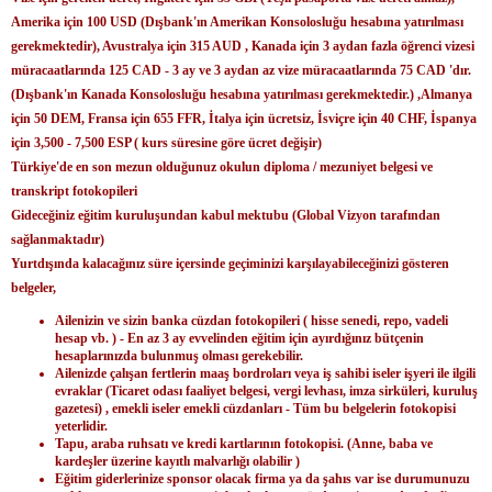
Amerika için 100 USD (Dışbank'ın Amerikan Konsolosluğu hesabına yatırılması
gerekmektedir), Avustralya için 315 AUD , Kanada için 3 aydan fazla öğrenci vizesi
müracaatlarında 125 CAD - 3 ay ve 3 aydan az vize müracaatlarında 75 CAD 'dır.
(Dışbank'ın Kanada Konsolosluğu hesabına yatırılması gerekmektedir.) ,Almanya
için 50 DEM, Fransa için 655 FFR, İtalya için ücretsiz, İsviçre için 40 CHF, İspanya
için 3,500 - 7,500 ESP ( kurs süresine göre ücret değişir)
Türkiye'de en son mezun olduğunuz okulun diploma / mezuniyet belgesi ve
transkript fotokopileri
Gideceğiniz eğitim kuruluşundan kabul mektubu (Global Vizyon tarafından
sağlanmaktadır)
Yurtdışında kalacağınız süre içersinde geçiminizi karşılayabileceğinizi gösteren
belgeler,
Ailenizin ve sizin banka cüzdan fotokopileri ( hisse senedi, repo, vadeli
hesap vb. ) - En az 3 ay evvelinden eğitim için ayırdığınız bütçenin
hesaplarınızda bulunmuş olması gerekebilir.
Ailenizde çalışan fertlerin maaş bordroları veya iş sahibi iseler işyeri ile ilgili
evraklar (Ticaret odası faaliyet belgesi, vergi levhası, imza sirküleri, kuruluş
gazetesi) , emekli iseler emekli cüzdanları - Tüm bu belgelerin fotokopisi
yeterlidir.
Tapu, araba ruhsatı ve kredi kartlarının fotokopisi. (Anne, baba ve
kardeşler üzerine kayıtlı malvarlığı olabilir )
Eğitim giderlerinize sponsor olacak firma ya da şahıs var ise durumunuzu