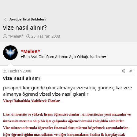
Avrupa Tatil Beldeleri
vize nasıl alınır?
K
B
*MeleK*
25 Haziran 2008
o
a
n
ş
*MeleK*
b
l
♥Ben Aşık Olduğum Adamın Aşık Olduğu Kadınım♥
u
a
y
n
u
g
25 Haziran 2008
#1
b
ı
vize nasıl alınır?
a
ç
ş
t
pasaport kaç günde çıkar almanya vizesi kaç günde çıkar vize
l
a
almanya öğrenci vizesi vize nasıl çıkarılır
a
r
Vizeyi Rahatlıkla Alabilecek Olanlar
t
i
a
h
n
i
Lise, üniversite ve yüksek lisans öğrencisi olanlar , üniversiteden yeni mezunlar ve
üniversite mezunu olup bir işte çalışanlar öğrenci vizesini kolaylıkla alabilirler.
Vize müracaatlarında öğrenciler finansal durumlarını belgelemek zorundadırlar.
Eğer öğrenci eğitim masraflarını ve diğer harcamalarını fazlası ile karşılayacak