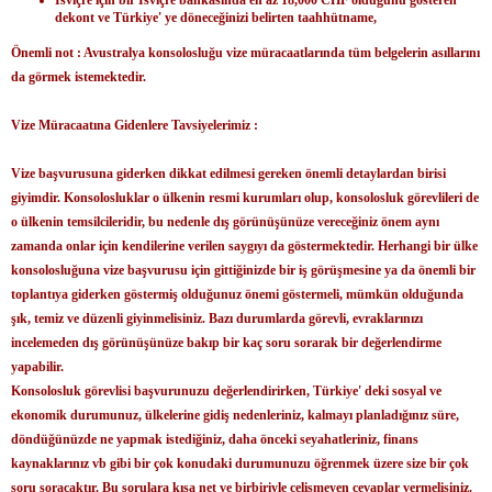
dekont ve Türkiye' ye döneceğinizi belirten taahhütname,
Önemli not : Avustralya konsolosluğu vize müracaatlarında tüm belgelerin asıllarını
da görmek istemektedir.
Vize Müracaatına Gidenlere Tavsiyelerimiz :
Vize başvurusuna giderken dikkat edilmesi gereken önemli detaylardan birisi
giyimdir. Konsolosluklar o ülkenin resmi kurumları olup, konsolosluk görevlileri de
o ülkenin temsilcileridir, bu nedenle dış görünüşünüze vereceğiniz önem aynı
zamanda onlar için kendilerine verilen saygıyı da göstermektedir. Herhangi bir ülke
konsolosluğuna vize başvurusu için gittiğinizde bir iş görüşmesine ya da önemli bir
toplantıya giderken göstermiş olduğunuz önemi göstermeli, mümkün olduğunda
şık, temiz ve düzenli giyinmelisiniz. Bazı durumlarda görevli, evraklarınızı
incelemeden dış görünüşünüze bakıp bir kaç soru sorarak bir değerlendirme
yapabilir.
Konsolosluk görevlisi başvurunuzu değerlendirirken, Türkiye' deki sosyal ve
ekonomik durumunuz, ülkelerine gidiş nedenleriniz, kalmayı planladığınız süre,
döndüğünüzde ne yapmak istediğiniz, daha önceki seyahatleriniz, finans
kaynaklarınız vb gibi bir çok konudaki durumunuzu öğrenmek üzere size bir çok
soru soracaktır. Bu sorulara kısa net ve birbiriyle çelişmeyen cevaplar vermelisiniz.