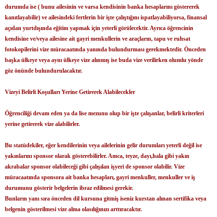
durumda ise ( bunu ailesinin ve varsa kendisinin banka hesaplarını göstererek
kanıtlayabilir) ve ailesindeki fertlerin bir işte çalıştığını ispatlayabiliyorsa, finansal
açıdan yurtdışında eğitim yapmak için yeterli görülecektir. Ayrıca öğrencinin
kendisine ve/veya ailesine ait gayri menkullerin ve araçların, tapu ve ruhsat
fotokopilerini vize müracaatında yanında bulundurması gerekmektedir. Önceden
başka ülkeye veya aynı ülkeye vize alınmış ise buda vize verilirken olumlu yönde
göz önünde bulundurulacaktır.
Vizeyi Belirli Koşulları Yerine Getirerek Alabilecekler
Öğrenciliği devam eden ya da lise mezunu olup bir işte çalışanlar, belirli kriterleri
yerine getirerek vize alabilirler.
Bu statüdekiler, eğer kendilerinin veya ailelerinin gelir durumları yeterli değil ise
yakınlarını sponsor olarak gösterebilirler. Amca, teyze, dayı,hala gibi yakın
akrabalar sponsor olabileceği gibi çalışılan işyeri de sponsor olabilir. Vize
müracaatında sponsora ait banka hesapları, gayri menkuller, menkuller ve iş
durumunu gösterir belgelerin ibraz edilmesi gerekir.
Bunların yanı sıra önceden dil kursuna gitmiş iseniz kurstan alınan sertifika veya
belgenin gösterilmesi vize alma olasılığınızı arttıracaktır.