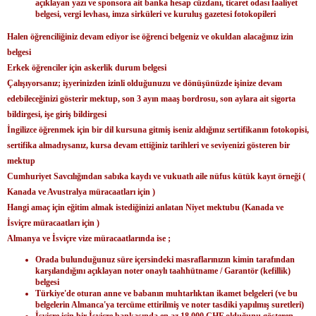
açıklayan yazı ve sponsora ait banka hesap cüzdanı, ticaret odası faaliyet
belgesi, vergi levhası, imza sirküleri ve kuruluş gazetesi fotokopileri
Halen öğrenciliğiniz devam ediyor ise öğrenci belgeniz ve okuldan alacağınız izin
belgesi
Erkek öğrenciler için askerlik durum belgesi
Çalışıyorsanız; işyerinizden izinli olduğunuzu ve dönüşünüzde işinize devam
edebileceğinizi gösterir mektup, son 3 ayın maaş bordrosu, son aylara ait sigorta
bildirgesi, işe giriş bildirgesi
İngilizce öğrenmek için bir dil kursuna gitmiş iseniz aldığınız sertifikanın fotokopisi,
sertifika almadıysanız, kursa devam ettiğiniz tarihleri ve seviyenizi gösteren bir
mektup
Cumhuriyet Savcılığından sabıka kaydı ve vukuatlı aile nüfus kütük kayıt örneği (
Kanada ve Avustralya müracaatları için )
Hangi amaç için eğitim almak istediğinizi anlatan Niyet mektubu (Kanada ve
İsviçre müracaatları için )
Almanya ve İsviçre vize müracaatlarında ise ;
Orada bulunduğunuz süre içersindeki masraflarınızın kimin tarafından
karşılandığını açıklayan noter onaylı taahhütname / Garantör (kefillik)
belgesi
Türkiye'de oturan anne ve babanın muhtarlıktan ikamet belgeleri (ve bu
belgelerin Almanca'ya tercüme ettirilmiş ve noter tasdiki yapılmış suretleri)
İsviçre için bir İsviçre bankasında en az 18,000 CHF olduğunu gösteren