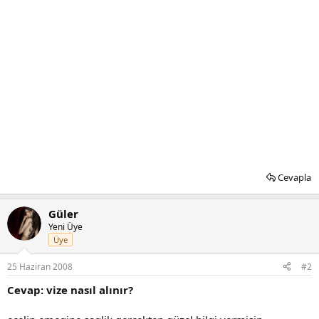
Cevapla
Güler
Yeni Üye
Üye
25 Haziran 2008
#2
Cevap: vize nasıl alınır?