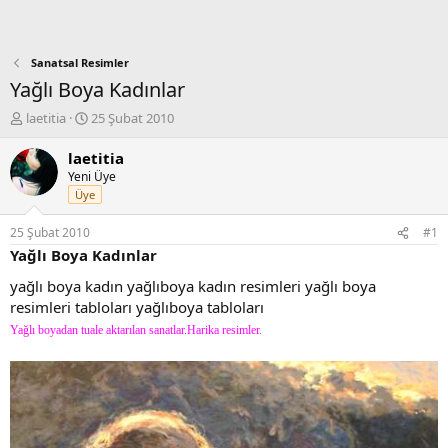
Sanatsal Resimler
Yağlı Boya Kadınlar
K
B
laetitia
25 Şubat 2010
o
a
n
ş
laetitia
b
l
Yeni Üye
u
a
Üye
y
n
u
g
25 Şubat 2010
#1
b
ı
Yağlı Boya Kadınlar
a
ç
ş
t
yağlı boya kadın yağlıboya kadın resimleri yağlı boya
l
a
resimleri tabloları yağlıboya tabloları
a
r
Yağlı boyadan tuale aktarılan sanatlar.Harika resimler.
t
i
a
h
n
i