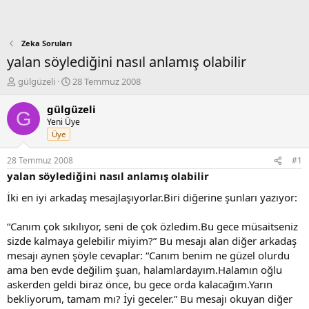
Zeka Soruları
yalan söylediğini nasıl anlamış olabilir
K
B
gülgüzeli
28 Temmuz 2008
o
a
n
ş
gülgüzeli
G
b
l
Yeni Üye
u
a
Üye
y
n
u
g
28 Temmuz 2008
#1
b
ı
yalan söylediğini nasıl anlamış olabilir
a
ç
ş
t
İki en iyi arkadaş mesajlaşıyorlar.Biri diğerine şunları yazıyor:
l
a
a
r
“Canım çok sıkılıyor, seni de çok özledim.Bu gece müsaitseniz
t
i
sizde kalmaya gelebilir miyim?” Bu mesajı alan diğer arkadaş
a
h
mesajı aynen şöyle cevaplar: “Canım benim ne güzel olurdu
n
i
ama ben evde değilim şuan, halamlardayım.Halamın oğlu
askerden geldi biraz önce, bu gece orda kalacağım.Yarın
bekliyorum, tamam mı? İyi geceler.” Bu mesajı okuyan diğer