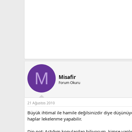
M
Misafir
Forum Okuru
21 Ağustos 2010
Büyük ihtimal ile hamile değilsinizdir diye düşünü
haplar lekelenme yapabilir.
Dip not: Açtığım konulardan biliyorum, kimse yanl