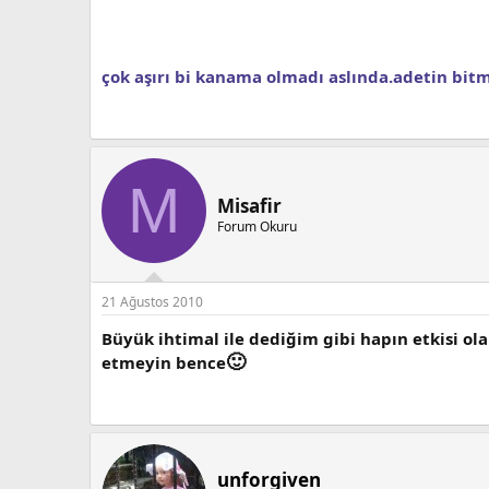
çok aşırı bi kanama olmadı aslında.adetin bitm
M
Misafir
Forum Okuru
21 Ağustos 2010
Büyük ihtimal ile dediğim gibi hapın etkisi ol
🙂
etmeyin bence
unforgiven