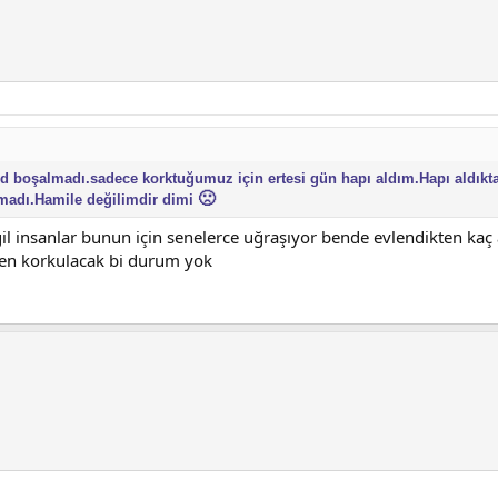
d boşalmadı.sadece korktuğumuz için ertesi gün hapı aldım.Hapı aldık
🙁
olmadı.Hamile değilimdir dimi
l insanlar bunun için senelerce uğraşıyor bende evlendikten kaç
aten korkulacak bi durum yok