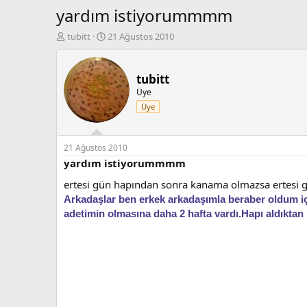
yardım istiyorummmm
K
B
tubitt
21 Ağustos 2010
o
a
n
ş
b
l
tubitt
u
a
Üye
y
n
Üye
u
g
b
ı
a
ç
ş
t
21 Ağustos 2010
l
a
yardım istiyorummmm
a
r
ertesi gün hapından sonra kanama olmazsa ertesi
t
i
a
h
Arkadaşlar ben erkek arkadaşımla beraber oldum i
n
i
adetimin olmasına daha 2 hafta vardı.Hapı aldıktan