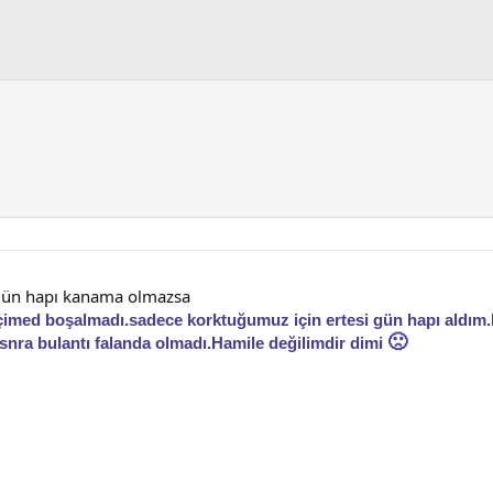
 gün hapı kanama olmazsa
çimed boşalmadı.sadece korktuğumuz için ertesi gün hapı aldım
🙁
 snra bulantı falanda olmadı.Hamile değilimdir dimi