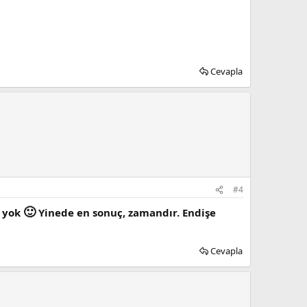
Cevapla
#4
🙂
y yok
Yinede en sonuç, zamandır. Endişe
Cevapla