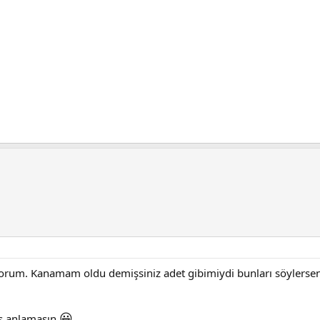
yorum. Kanamam oldu demişsiniz adet gibimiydi bunları söylerseniz
😀
ış anlamasın