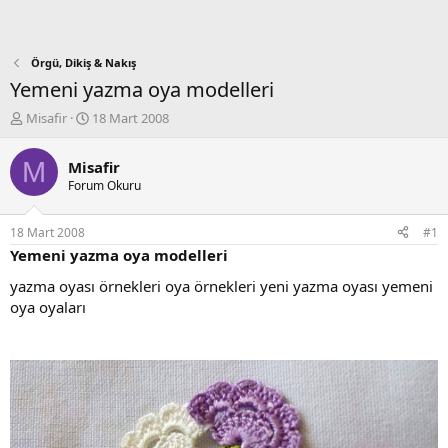
Örgü, Dikiş & Nakış
Yemeni yazma oya modelleri
K
B
Misafir
18 Mart 2008
o
a
n
ş
M
Misafir
b
l
Forum Okuru
u
a
y
n
u
g
18 Mart 2008
#1
b
ı
Yemeni yazma oya modelleri
a
ç
ş
t
yazma oyası örnekleri oya örnekleri yeni yazma oyası yemeni
l
a
oya oyaları
a
r
t
i
a
h
n
i