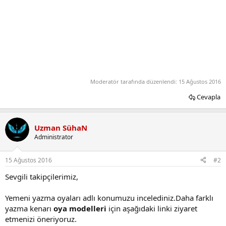
Moderatör tarafında düzenlendi:
15 Ağustos 2016
Cevapla
Uzman SühaN
Administrator
15 Ağustos 2016
#2
Sevgili takipçilerimiz,
Yemeni yazma oyaları adlı konumuzu incelediniz.Daha farklı
yazma kenarı
oya modelleri
için aşağıdaki linki ziyaret
etmenizi öneriyoruz.