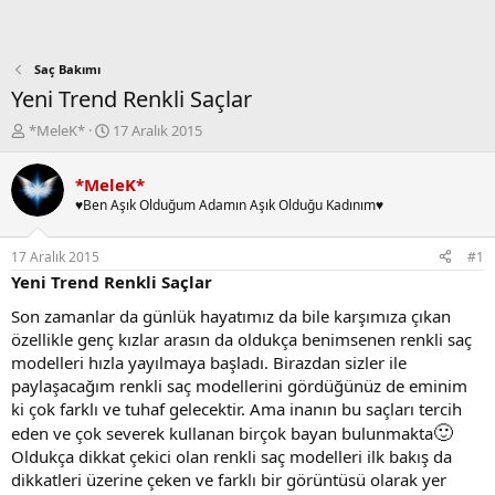
Saç Bakımı
Yeni Trend Renkli Saçlar
K
B
*MeleK*
17 Aralık 2015
o
a
n
ş
*MeleK*
b
l
♥Ben Aşık Olduğum Adamın Aşık Olduğu Kadınım♥
u
a
y
n
u
g
17 Aralık 2015
#1
b
ı
Yeni Trend Renkli Saçlar
a
ç
ş
t
Son zamanlar da günlük hayatımız da bile karşımıza çıkan
l
a
özellikle genç kızlar arasın da oldukça benimsenen renkli saç
a
r
modelleri hızla yayılmaya başladı. Birazdan sizler ile
t
i
paylaşacağım renkli saç modellerini gördüğünüz de eminim
a
h
ki çok farklı ve tuhaf gelecektir. Ama inanın bu saçları tercih
n
i
🙂
eden ve çok severek kullanan birçok bayan bulunmakta
Oldukça dikkat çekici olan renkli saç modelleri ilk bakış da
dikkatleri üzerine çeken ve farklı bir görüntüsü olarak yer