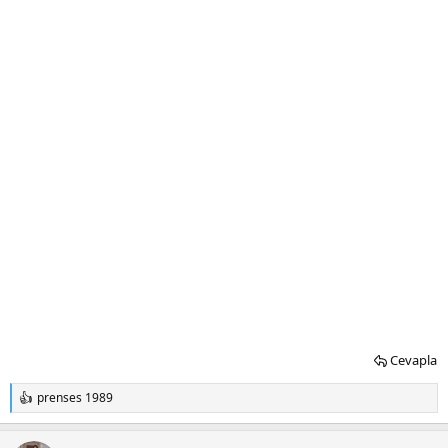
Cevapla
prenses 1989
T
e
p