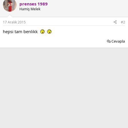
k
prenses 1989
i
Hamiş Melek
l
e
r
17 Aralık 2015
#2
:
hepsi tam benlikk
Cevapla