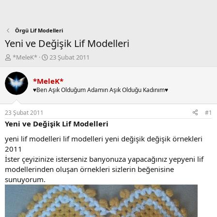
Örgü Lif Modelleri
Yeni ve Değişik Lif Modelleri
K
B
*MeleK*
23 Şubat 2011
o
a
n
ş
*MeleK*
b
l
♥Ben Aşık Olduğum Adamın Aşık Olduğu Kadınım♥
u
a
y
n
u
g
23 Şubat 2011
#1
b
ı
Yeni ve Değişik Lif Modelleri
a
ç
ş
t
yeni lif modelleri lif modelleri yeni değişik değişik örnekleri
l
a
2011
a
r
İster çeyizinize isterseniz banyonuza yapacağınız yepyeni lif
t
i
modellerinden oluşan örnekleri sizlerin beğenisine
a
h
sunuyorum.
n
i