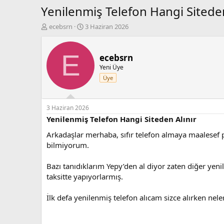
Yenilenmiş Telefon Hangi Siteden
K
B
ecebsrn
3 Haziran 2026
o
a
n
ş
b
l
E
ecebsrn
u
a
Yeni Üye
y
n
Üye
u
g
b
ı
a
ç
ş
t
3 Haziran 2026
l
a
Yenilenmiş Telefon Hangi Siteden Alınır
a
r
Arkadaşlar merhaba, sıfır telefon almaya maalesef
t
i
a
h
bilmiyorum.
n
i
Bazı tanıdıklarım Yepy’den al diyor zaten diğer yeni
taksitte yapıyorlarmış.
İlk defa yenilenmiş telefon alıcam sizce alırken ne