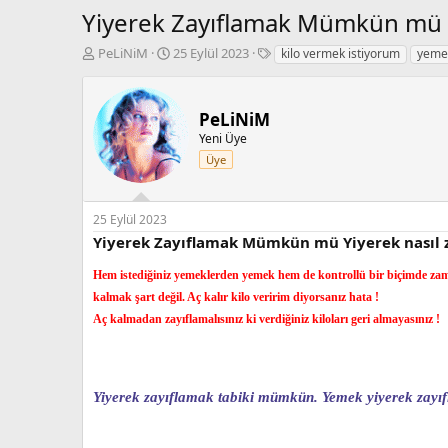
Yiyerek Zayıflamak Mümkün mü Yi
K
B
E
PeLiNiM
25 Eylül 2023
kilo vermek istiyorum
yemek
o
a
t
n
ş
i
b
l
k
PeLiNiM
u
a
e
Yeni Üye
y
n
t
u
g
l
Üye
b
ı
e
a
ç
r
ş
t
25 Eylül 2023
l
a
Yiyerek Zayıflamak Mümkün mü Yiyerek nasıl z
a
r
t
i
Hem istediğiniz yemeklerden yemek hem de kontrollü bir biçimde zam
a
h
kalmak şart değil. Aç kalır kilo veririm diyorsanız hata !
n
i
Aç kalmadan zayıflamalısınız ki verdiğiniz kiloları geri almayasınız !
Yiyerek zayıflamak tabiki mümkün. Yemek yiyerek zayıf