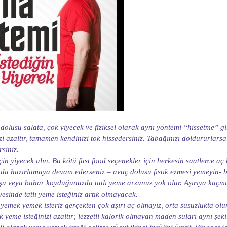
k dolusu salata, çok yiyecek ve fiziksel olarak aynı yöntemi “hissetme” g
zi azaltır, tamamen kendinizi tok hissedersiniz. Tabağınızı doldururlar
siniz.
in yiyecek alın. Bu kötü fast food seçenekler için herkesin saatlerce aç
nında hazırlamaya devam ederseniz – avuç dolusu fıstık ezmesi yemeyin- 
turşu veya bahar koyduğunuzda tatlı yeme arzunuz yok olur. Aşırıya kaçma
yesinde tatlı yeme isteğiniz artık olmayacak.
ek yemek isteriz gerçekten çok aşırı aç olmayız, orta susuzlukta olur. B
 yeme isteğinizi azaltır; lezzetli kalorik olmayan maden suları aynı şeki