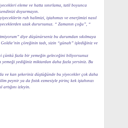
iyecekleri eleme ve hatta sınırlama, tatil boyunca
a kendinizi doyurmayın.
iyeceklerin ruh halimizi, iştahımızı ve enerjimizi nasıl
yiyeceklerden uzak durursunuz. “ Zamanın çoğu”, “
“ etmiyorum” diye düşünürseniz bu durumdan sıkılmaya
Goldie’nin çöreğinin tadı, sizin “günah” işlediğiniz ve
i çünkü fazla bir yemeğin geleceğini biliyorsunuz
n yemeği yediğiniz miktardan daha fazla yersiniz. Bu
zda ve kan şekeriniz düştüğünde bu yiyecekler çok daha
m peynir ya da fıstık ezmesiyle pirinç kek iştahınızı
artığını izleyin.