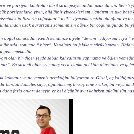
rir ve porsiyon kontrolün basit stratejisiyle ondan uzak durun. Belirli y
çük porsiyonlarla yiyin, bildiğiniz yiyecekleri sınırlandırın ve tıka bas
issetmektir. Bizlerin çoğuşuan “ tetik” yiyeceklerimizin olduğunu ve bu y
 sorunlarından uzak durursanız zamanınızın büyük bir çoğunluğunda bu 
imatın doğal sonucudur. Kendi kendinize diyete “devam” ediyorum veya 
tığınızda, sonucuç “ biter”. Kendinizi bu felakete sürüklemeyin. Halam 
na gelmemektedir.
ygın olan bir diğer şeyde sabah kahvaltısını yapmama ve öğlen yemeğin
unuz”. Bu strateji olumsuz sonuç verir çünkü açlıktan ölürsünüz ve gele
ak kalmanız ve ne yemeniz gerektiğini biliyorsunuz. Güzel, aç kaldığını
 bardak domates suyu, öğütülmemiş birkaç tane kraker, bir veya iki dili
daha fazla onları deneyin ve bel ölçünüz aynı kalırken gücünüzün nasıl 