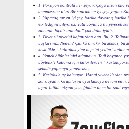
1. Porsiyon kontrolü her şeydir. Çoğu insan kilo ve
acımazsızca olur. Bir sonraki en iyi şeyi yapın: Kü
2. Yapacağınız en iyi şey, harika davranış harika h
etkilediğini biliyoruz. Tatil boyunca bu yiyecek
zamanın hiçbir anından” çok daha iyidir.
3. Diyet zihniyetini kafanızdan atın. Bu, 2. Tal
başlarsınız. Neden? Çünkü bırakır bırakmaz, bırak
kesinlikle “ kahrolası yine hepsini yedim” anlamı
4. Yemek öğünlerinizi atlamayın. Tatil boyunca ya
böylelikle kutlama için kalorilerden “ kurtuluyors
şekilde yapmaya yöneliriz…
5. Kesinlikle aç kalmayın. Hangi yiyeceklerden uz
zor dayanır. Gramlarını ayarlamaya devam edin. Bir
açar. Tatilde akşam yemeğinden önce bir saat veya 