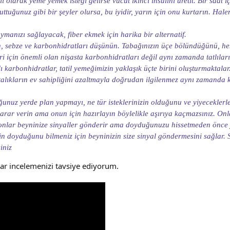
li olarak yeme yemek isteği gelirse vücut ikinci insülini üretit. Bir saat i
nuttuğunuz gibi bir şeyler olursa, bu iyidir, yarın için onu kurtarın. Ha
ymanızı sağlayacak, fiber ekmek için harika bir alternatif.
ein, sebze ve karbonhidratları düşünün. Tabağınızın üçe bölündüğünü, h
 için önemli olan nişasta karbonhidratları değil aynı zamanda tatlılar
 karbonhidratlar, tatil yemeğimizin yaklaşık üçte birini oluşturmaktalar
 hastalıkların ev sahipliğini azaltmayla doğrudan ilgilenmez aynı zamanda
uz yerde plan yapmayı, ne tür isteklerinizin olduğunu ve yiyeceklerle n
 karar verin ama onun için hazırlayın böylelikle aşırıya kaçmazsınız. On
lar beyninize sinyaller gönderir ama doyduğunuzu hissetmeden önce yl
 doyduğunu bilmeniz için beyninizin size sinyal göndermesini sağlar. S
iniz
zlar incelemenizi tavsiye ediyorum.