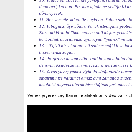
10. Tatilde bir saat içinde yemeğinizi bitirin. Sürek
depoları ) kaçının. Bir saat içinde ne yediğinizi u
dönmeyecek.
11. Her yemeğe salata ile başlayın. Salata sizin do
12. Tabağınızı üçe bölün. Yemek istediğiniz prot
Karbonhidrat bölümü, sadece tatil akşam yemekleri
karbonhidrat oranınıza ayarlayın. “yemek” ve tatlı
13. Lif gizli bir silahınız. Lif sadece sağlıklı ve
hissetmenizi sağlar.
14. Programa devam edin. Tatil boyunca bulunduğun
deneyin. Kendinize izin vereceğiniz ileri seviyeye
15. Yavaş yavaş yemek yiyin doyduğunuzda hormon
sindiriminize yardımcı olmaz aynı zamanda midenin
kendinizi doymuş olarak hissettiğinizi fark edeceks
Yemek yiyerek zayıflama ile alakalı bir video var kı