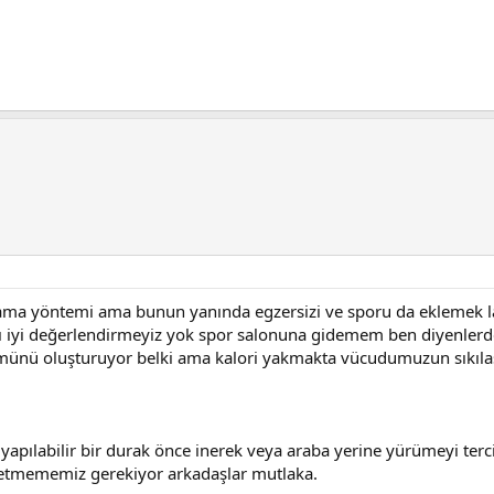
ıflama yöntemi ama bunun yanında egzersizi ve sporu da eklemek 
nı iyi değerlendirmeyiz yok spor salonuna gidemem ben diyenlerde
münü oluşturuyor belki ama kalori yakmakta vücudumuzun sıkılaşm
 yapılabilir bir durak önce inerek veya araba yerine yürümeyi t
 etmememiz gerekiyor arkadaşlar mutlaka.