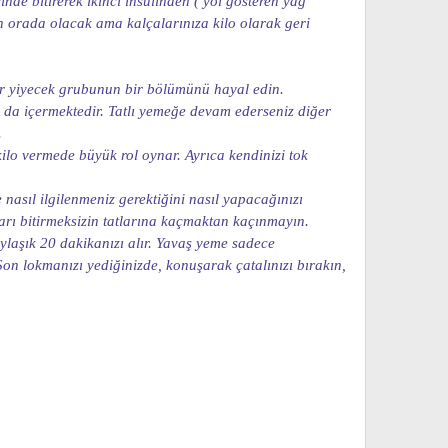
çinde bitirerek ikinci insülinden ( yol gösteren yağ
len orada olacak ama kalçalarınıza kilo olarak geri
er yiyecek grubunun bir bölümünü hayal edin.
ı da içermektedir. Tatlı yemeğe devam ederseniz diğer
.
 kilo vermede büyük rol oynar. Ayrıca kendinizi tok
asıl ilgilenmeniz gerektiğini nasıl yapacağınızı
ları bitirmeksizin tatlarına kaçmaktan kaçınmayın.
aşık 20 dakikanızı alır. Yavaş yeme sadece
on lokmanızı yediğinizde, konuşarak çatalınızı bırakın,