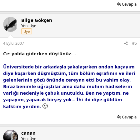
Cevapla
Bilge Gökçen
Yeni Üye
Üye
4 Eylül 2007
#5
Ce: yolda giderken düştünüz....
Üniversitede bir arkadaşla şakalaşırken ondan kaçayım
diye koşarken düşmüştüm, tüm bölüm eşrafının ve ileri
gelenlerinin gözü önünde cereyan etti bu vahim olay.
Biraz benimle uğraştılar ama daha mühim hadiselerin
varlığı nedeniyle çabuk unutuldu. Ben ne yaptım, ne
yapayım, yapacak birşey yok... İhi ihi diye güldüm
🙂
kalktım yerden.
Cevapla
canan
Yeni Üye