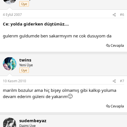
Üye
4 Eylül 2007
#6
Ce: yolda giderken düştünüz....
gulerım guldumde ben sakarmıyım ne cok dusuyom da
Cevapla
twins
Yeni Üye
Üye
10 Kasım 2010
#7
marilm bozulur ama hiç bişey olmamış gibi kalkıp yoluma
🙂
devam ederim güleni de yakarım
Cevapla
sudembeyaz
Daimi Üye