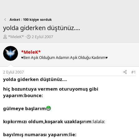
Anket : 100 kişiye sorduk
yolda giderken düştünüz....
K
B
*MeleK*
2 Eylül 2007
o
a
n
ş
*MeleK*
b
l
♥Ben Aşık Olduğum Adamın Aşık Olduğu Kadınım♥
u
a
y
n
u
g
2 Eylül 2007
#1
b
ı
yolda giderken düştünüz....
a
ç
ş
t
hiç bozuntuya vermem oturuyomuş gibi
l
a
yaparım
:bounce:
a
r
t
i
gülmeye başlarım
a
h
n
i
kıpkırmızı oldum,koşarak uzaklaşırım
:lalala:
bayılmış numarası yaparım:lie: