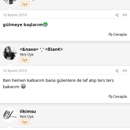
Üye
10 Kasım 2010
#8
gülmeye başlarım
Cevapla
<Бланэ> '_' <ßlan€>
Yeni Üye
Üye
10 Kasım 2010
#9
Ben hemen kalkarım bana gülenlere de laf atıp ters ters
😀
bakarım
Cevapla
ilkimsu
Yeni Üye
Üye