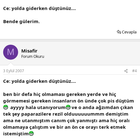
Ce: yolda giderken düştünüz....
Bende gülerim.
Cevapla
M
Misafir
Forum Okuru
3 Eylül 2007
#4
Ce: yolda giderken düştünüz....
ben bir defa hiç olmaması gereken yerde ve hiç
görmemesi gereken insanların ön ünde çok pis düştüm
ayyyy hala utanıyorum
ve o anda ağzımdan çıkan
tek şey paparazilere rezil olduuuuuummm demiştim
ama ne utanmıştım canım çok yanmıştı ama hiç oralı
olmamaya çalıştım ve bir an ön ce orayı terk etmek
istemiştim