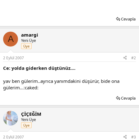
Cevapla
amargi
A
Yeni Üye
Üye
2 Eylül 2007
#2
Ce: yolda giderken düştünüz....
yav ben gülerim..ayrıca yanımdakini düşürür, bide ona
gülerim...:caked:
Cevapla
ÇİÇEĞİM
Yeni Üye
Üye
2 Eylül 2007
#3