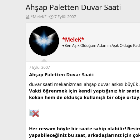
Ahşap Paletten Duvar Saati
K
B
*MeleK*
7 Eylül 2007
o
a
n
ş
b
l
u
a
*MeleK*
y
n
♥Ben Aşık Olduğum Adamın Aşık Olduğu Kad
u
g
b
ı
a
ç
ş
t
7 Eylül 2007
l
a
Ahşap Paletten Duvar Saati
a
r
duvar saati mekanizması ahşap duvar askısı büyük
t
i
a
h
Vakti öğrenmek için kendi yaptığınız bir saat
n
i
kokan hem de oldukça kullanışlı bir obje ortay
Her ressam böyle bir saate sahip olabilir! Res
yapabileceğiniz bu saat, arkadaşlarınız için çok