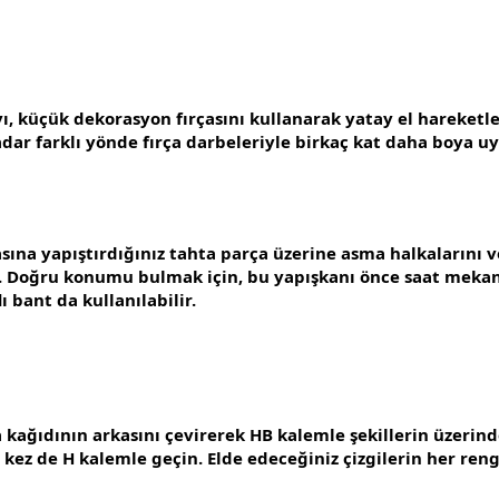
, küçük dekorasyon fırçasını kullanarak yatay el hareketle
dar farklı yönde fırça darbeleriyle birkaç kat daha boya u
kasına yapıştırdığınız tahta parça üzerine asma halkalarını 
ın. Doğru konumu bulmak için, bu yapışkanı önce saat mekan
ı bant da kullanılabilir.
 kağıdının arkasını çevirerek HB kalemle şekillerin üzerin
 kez de H kalemle geçin. Elde edeceğiniz çizgilerin her re