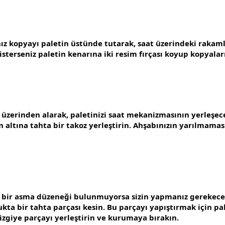
ınız kopyayı paletin üstünde tutarak, saat üzerindeki rakam
r isterseniz paletin kenarına iki resim fırçası koyup kopyalar
üzerinden alarak, paletinizi saat mekanizmasının yerleşece
n altına tahta bir takoz yerleştirin. Ahşabınızın yarılmamas
e bir asma düzeneği bulunmuyorsa sizin yapmanız gerekecek
ta bir tahta parçası kesin. Bu parçayı yapıştırmak için pal
izgiye parçayı yerleştirin ve kurumaya bırakın.