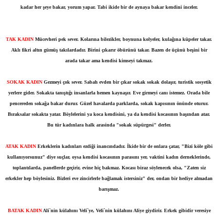
kadar her şeye bakar, yorum
yapar. Tabi ikide bir de aynaya bakar kendini inceler.
TAK KADIN
Mücevheri pek sever. Kolarına bilezikler, boynuna kolyeler,
kulağına küpeler takar.
Aklı fikri altın gümüş takılardadır.
Birini çıkarır öbürünü takar. Bazen de üçünü beşini bir
arada
takar ama kendisi kimseyi takmaz.
SOKAK KADIN
Gezmeyi çok sever. Sabah evden bir çıkar
sokak sokak dolaşır, turistik sosyetik
yerlere gider. Sokakta
tanıştığı insanlarla hemen kaynaşır. Eve girmeyi canı istemez.
Orada bile
pencereden sokağa bakar durur. Güzel havalarda
parklarda, sokak kapısının önünde oturur.
Bıraksalar sokakta
yatar. Böylelerini ya koca kendisini, ya da kendisi kocasının
başından atar.
Bu tür kadınlara halk arasinda "sokak
süpürgesi" derler.
ATAK KADIN
Erkeklerin kadınları ezdiği inancındadır. İkide bir de onlara
çatar, "Bizi köle gibi
kullanıyorsunuz" diye suçlar, oysa
kendisi kocasının parasını yer, vaktini kadın derneklerinde,
toplantılarda, panellerde geçirir, evine hiç bakmaz. Kocası
biraz söylenecek olsa, "Zaten siz
erkekler hep böylesiniz.
Bizleri eve zincirlerle bağlamak istersiniz" der, ondan bir
hediye almadan
barışmaz.
BATAK KADIN
Ali`nin külahını Veli`ye, Veli`nin külahını Aliye giydirir.
Erkek gibidir veresiye