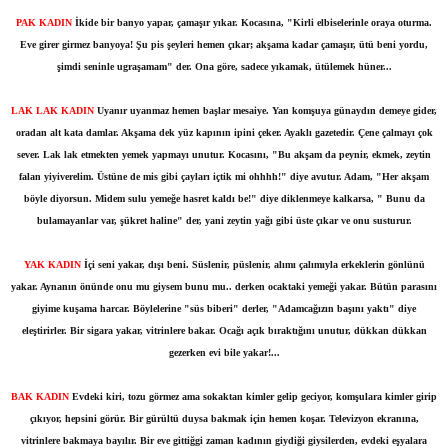
PAK KADIN
İkide bir banyo yapar, çamaşır yıkar. Kocasına, "Kirli
elbiselerinle oraya oturma.
Eve girer girmez banyoya! Şu pis
şeyleri hemen çıkar; akşama kadar çamaşır, ütü beni yordu,
şimdi seninle ugraşamam" der. Ona göre, sadece yıkamak, ütülemek hüner...
LAK LAK KADIN
Uyanır uyanmaz hemen başlar mesaiye. Yan komşuya günaydın
demeye gider,
oradan alt kata damlar. Akşama dek yüz kapının
ipini çeker. Ayaklı gazetedir. Çene çalmayı çok
sever. Lak lak etmekten yemek yapmayı unutur.
Kocasını, "Bu akşam da peynir, ekmek, zeytin
falan
yiyiverelim. Üstüne de mis gibi çayları içtik mi ohhhh!" diye
avutur. Adam, "Her akşam
böyle diyorsun. Midem sulu yemeğe
hasret kaldı be!" diye diklenmeye kalkarsa, " Bunu da
bulamayanlar var, şükret haline" der, yani zeytin yağı gibi
üste çıkar ve onu susturur.
YAK KADIN
İçi seni yakar, dışı beni. Süslenir, püslenir, alımı çalımıyla
erkeklerin gönlünü
yakar. Aynanın önünde onu mu giysem bunu
mu.. derken ocaktaki yemeği yakar. Bütün parasını
giyime
kuşama harcar. Böylelerine "süs biberi" derler, "Adamcağızın
başını yaktı" diye
eleştirirler. Bir sigara yakar, vitrinlere
bakar. Ocağı açık bıraktığını unutur, dükkan dükkan
gezerken
evi bile yakar!...
BAK KADIN
Evdeki kiri, tozu görmez ama sokaktan kimler gelip geciyor,
komşulara kimler girip
çıkıyor, hepsini görür. Bir gürültü
duysa bakmak için hemen koşar. Televizyon ekranına,
vitrinlere
bakmaya bayılır. Bir eve gittiğgi zaman kadının giydiği
giysilerden, evdeki eşyalara