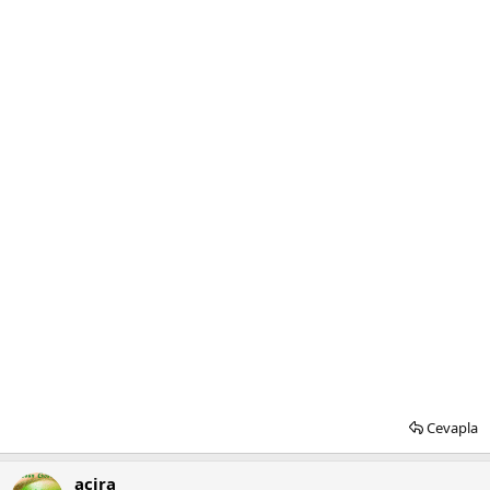
Cevapla
acira