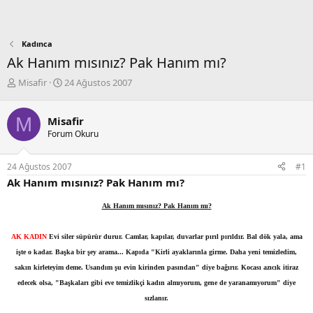
Kadınca
Ak Hanım mısınız? Pak Hanım mı?
K
B
Misafir
24 Ağustos 2007
o
a
n
ş
M
b
l
Misafir
u
a
Forum Okuru
y
n
u
g
24 Ağustos 2007
#1
b
ı
Ak Hanım mısınız? Pak Hanım mı?
a
ç
ş
t
l
a
Ak Hanım mısınız? Pak Hanım mı?
a
r
t
i
AK KADIN
Evi siler süpürür durur. Camlar, kapılar, duvarlar pırıl
pırıldır. Bal dök yala, ama
a
h
işte o kadar. Başka bir şey
arama... Kapıda "Kirli ayaklarınla girme. Daha yeni
temizledim,
n
i
sakın kirleteyim deme. Usandım şu evin kirinden
pasından" diye bağırır. Kocası azıcık itiraz
edecek olsa,
"Başkaları gibi eve temizlikçi kadın almıyorum, gene de
yaranamıyorum" diye
sızlanır.