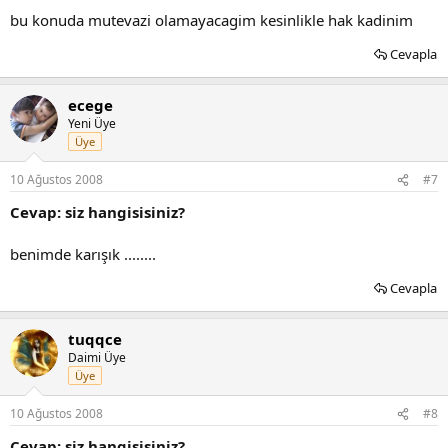
bu konuda mutevazi olamayacagim kesinlikle hak kadinim
Cevapla
ecege
Yeni Üye
Üye
10 Ağustos 2008
#7
Cevap: siz hangisisiniz?
benimde karışık ........
Cevapla
tuqqce
Daimi Üye
Üye
10 Ağustos 2008
#8
Cevap: siz hangisisiniz?