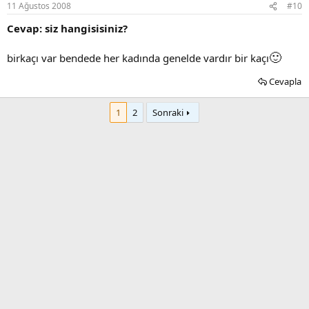
11 Ağustos 2008
#10
Cevap: siz hangisisiniz?
🙂
birkaçı var bendede her kadında genelde vardır bir kaçı
Cevapla
1
2
Sonraki