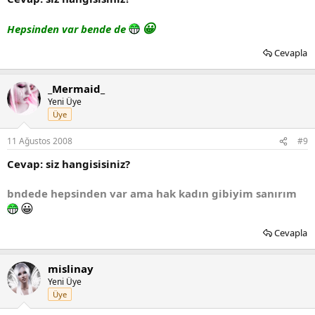
😀
Hepsinden var bende de
Cevapla
_Mermaid_
Yeni Üye
Üye
11 Ağustos 2008
#9
Cevap: siz hangisisiniz?
bndede hepsinden var ama hak kadın gibiyim sanırım
😀
Cevapla
mislinay
Yeni Üye
Üye