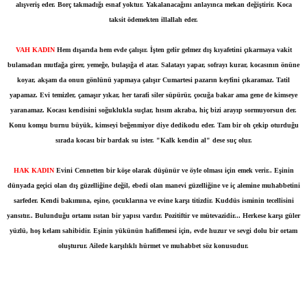
alışveriş eder. Borç takmadığı esnaf
yoktur. Yakalanacağını anlayınca mekan değiştirir. Koca
taksit ödemekten illallah eder.
VAH KADIN
Hem dışarıda hem evde çalışır. İşten gelir gelmez dış
kıyafetini çıkarmaya vakit
bulamadan mutfağa girer, yemeğe,
bulaşığa el atar. Salatayı yapar, sofrayı kurar, kocasının
önüne
koyar, akşam da onun gönlünü yapmaya çalışır Cumartesi
pazarın keyfini çıkaramaz. Tatil
yapamaz. Evi temizler,
çamaşır yıkar, her tarafi siler süpürür, çocuğa bakar ama gene
de kimseye
yaranamaz. Kocası kendisini soğuklukla suçlar,
hısım akraba, hiç bizi arayıp sormuyorsun der.
Konu komşu
burnu büyük, kimseyi beğenmiyor diye dedikodu eder. Tam bir oh
çekip oturduğu
sırada kocası bir bardak su ister. "Kalk kendin
al" dese suç olur.
HAK KADIN
Evini Cennetten bir köşe olarak düşünür ve öyle olması için emek verir.. Eşinin
dünyada geçici olan dış güzelliğine değil, ebedi olan manevi güzelliğine ve iç alemine muhabbetini
sarfeder. Kendi bakımına, eşine, çocuklarına ve evine karşı titizdir. Kuddüs isminin tecellisini
yansıtır.. Bulunduğu ortamı ısıtan bir yapısı vardır. Pozitiftir ve mütevazidir... Herkese karşı güler
yüzlü, hoş kelam sahibidir. Eşinin yükünün hafiflemesi için, evde huzur ve sevgi dolu bir ortam
oluşturur. Ailede karşılıklı hürmet ve muhabbet söz konusudur.