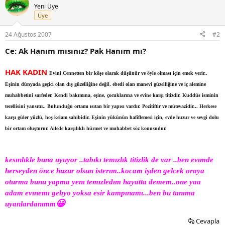
Yeni Üye
Üye
24 Ağustos 2007
#2
Ce: Ak Hanım mısınız? Pak Hanım mı?
HAK KADIN
Evini Cennetten bir köşe olarak düşünür ve öyle olması için emek verir..
Eşinin dünyada geçici olan dış güzelliğine değil, ebedi olan manevi güzelliğine ve iç alemine
muhabbetini sarfeder. Kendi bakımına, eşine, çocuklarına ve evine karşı titizdir. Kuddüs isminin
tecellisini yansıtır.. Bulunduğu ortamı ısıtan bir yapısı vardır. Pozitiftir ve mütevazidir... Herkese
karşı güler yüzlü, hoş kelam sahibidir. Eşinin yükünün hafiflemesi için, evde huzur ve sevgi dolu
bir ortam oluşturur. Ailede karşılıklı hürmet ve muhabbet söz konusudur.
kesınlıkle buna uyuyor ..tabıkı temızlık titizlik de var ..ben evımde
herseyden önce huzur olsun isterım..kocam işden gelcek oraya
oturma bunu yapma yenı temızledım hayatta demem..one yaa
adam evınemı gelıyo yoksa esir kampınamı...ben bu tanıma
😀
uyanlardanımm
Cevapla