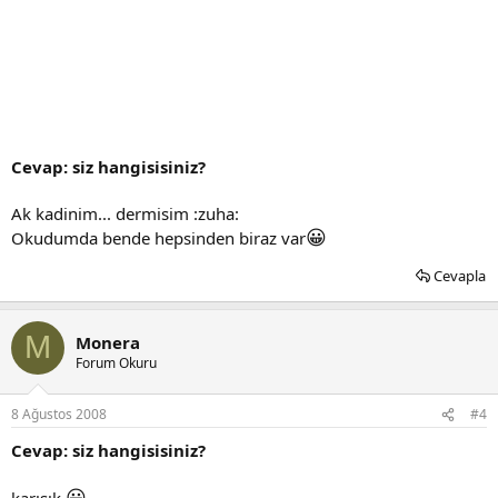
Cevap: siz hangisisiniz?
Ak kadinim... dermisim :zuha:
😀
Okudumda bende hepsinden biraz var
Cevapla
M
Monera
Forum Okuru
8 Ağustos 2008
#4
Cevap: siz hangisisiniz?
😀