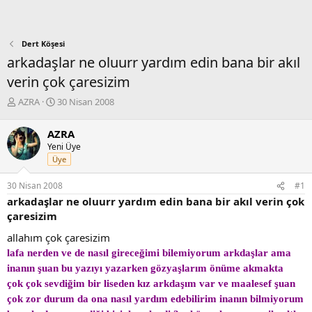
Dert Köşesi
arkadaşlar ne oluurr yardım edin bana bir akıl
verin çok çaresizim
K
B
AZRA
30 Nisan 2008
o
a
n
ş
AZRA
b
l
Yeni Üye
u
a
Üye
y
n
u
g
30 Nisan 2008
#1
b
ı
arkadaşlar ne oluurr yardım edin bana bir akıl verin çok
a
ç
ş
t
çaresizim
l
a
allahım çok çaresizim
a
r
t
i
lafa nerden ve de nasıl gireceğimi bilemiyorum arkdaşlar ama
a
h
inanın şuan bu yazıyı yazarken gözyaşlarım önüme akmakta
n
i
çok çok sevdiğim bir liseden kız arkdaşım var ve maalesef şuan
çok zor durum da ona nasıl yardım edebilirim inanın bilmiyorum