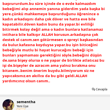
başvururdum.bu süre içinde de o evde kalmazdım
bebeğimi alıp annemin yanına giderdim yada başka bi
yere.çünkü mahkemeye başvurduğunu öğrenince o
kadın arkadaşını daha çok döver ve hatta eve bile
kapatabilir.döven kadın bunu da yapar.bi evliliği
bitirmek kolay değil ama o kadın bunlara katlanamaz
intihara bile kalkışır ALLAH korusun.arkadaşına çok
destek ol canım.sen götürmesen o spreyi başkasından
da bulur.kafasına koyduysa yapar.bu işin biticeğini
bebeğiyle mutlu bi hayat kurucağını bebeği için
bunları yapmaması gerektiğini söyle.bebeğini düşün
de.sana bişey olursa o ne yapar de birlikte atlatıcaz bu
işi de.bişeyler de azracım ama yalnız bırakma onu
bitanem..benim önerim buydu.bilmiyorum siz ne
yapıcaksınız.en akıllısı da bu gibi geldi.ALLAH
yardımcınız olsun canım..
Cevapla
sementha
Yeni Üye