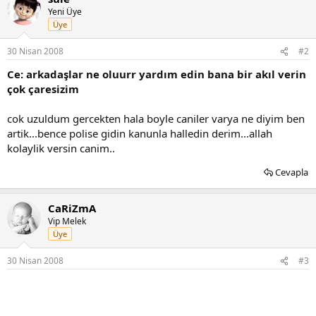
Yeni Üye
Üye
30 Nisan 2008
#2
Ce: arkadaşlar ne oluurr yardım edin bana bir akıl verin
çok çaresizim
cok uzuldum gercekten hala boyle caniler varya ne diyim ben
artik...bence polise gidin kanunla halledin derim...allah
kolaylik versin canim..
Cevapla
CaRiZmA
Vip Melek
Üye
30 Nisan 2008
#3