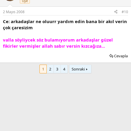
Üye
2 Mayıs 2008
#10
Ce: arkadaşlar ne oluurr yardım edin bana bir akıl verin
çok çaresizim
valla söyliycek söz bulamıyorum arkadaşlar güzel
fikirler vermişler allah sabır versin kızcağıza...
Cevapla
1
2
3
4
Sonraki