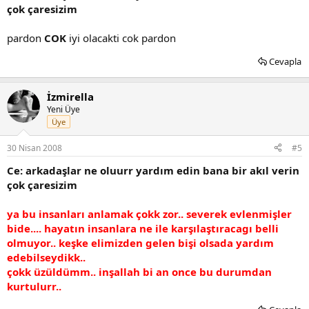
çok çaresizim
pardon
COK
iyi olacakti cok pardon
Cevapla
İzmirella
Yeni Üye
Üye
30 Nisan 2008
#5
Ce: arkadaşlar ne oluurr yardım edin bana bir akıl verin
çok çaresizim
ya bu insanları anlamak çokk zor.. severek evlenmişler
bide.... hayatın insanlara ne ile karşılaştıracagı belli
olmuyor.. keşke elimizden gelen bişi olsada yardım
edebilseydikk..
çokk üzüldümm.. inşallah bi an once bu durumdan
kurtulurr..