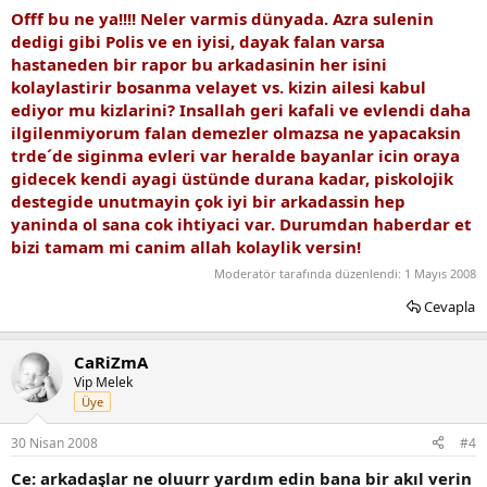
Offf bu ne ya!!!! Neler varmis dünyada. Azra sulenin
dedigi gibi Polis ve en iyisi, dayak falan varsa
hastaneden bir rapor bu arkadasinin her isini
kolaylastirir bosanma velayet vs. kizin ailesi kabul
ediyor mu kizlarini? Insallah geri kafali ve evlendi daha
ilgilenmiyorum falan demezler olmazsa ne yapacaksin
trde´de siginma evleri var heralde bayanlar icin oraya
gidecek kendi ayagi üstünde durana kadar, piskolojik
destegide unutmayin çok iyi bir arkadassin hep
yaninda ol sana cok ihtiyaci var. Durumdan haberdar et
bizi tamam mi canim allah kolaylik versin!
Moderatör tarafında düzenlendi:
1 Mayıs 2008
Cevapla
CaRiZmA
Vip Melek
Üye
30 Nisan 2008
#4
Ce: arkadaşlar ne oluurr yardım edin bana bir akıl verin