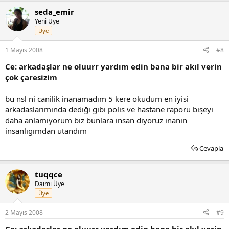
seda_emir
Yeni Üye
Üye
1 Mayıs 2008
#8
Ce: arkadaşlar ne oluurr yardım edin bana bir akıl verin
çok çaresizim
bu nsl ni canilik inanamadım 5 kere okudum en iyisi
arkadaslarımında dediği gibi polis ve hastane raporu bişeyi
daha anlamıyorum biz bunlara insan diyoruz inanın
insanlıgımdan utandım
Cevapla
tuqqce
Daimi Üye
Üye
2 Mayıs 2008
#9
Ce: arkadaşlar ne oluurr yardım edin bana bir akıl verin