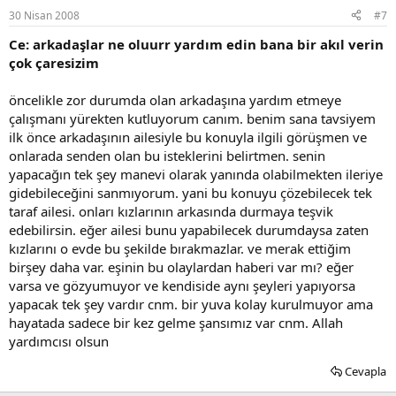
30 Nisan 2008
#7
Ce: arkadaşlar ne oluurr yardım edin bana bir akıl verin
çok çaresizim
öncelikle zor durumda olan arkadaşına yardım etmeye
çalışmanı yürekten kutluyorum canım. benim sana tavsiyem
ilk önce arkadaşının ailesiyle bu konuyla ilgili görüşmen ve
onlarada senden olan bu isteklerini belirtmen. senin
yapacağın tek şey manevi olarak yanında olabilmekten ileriye
gidebileceğini sanmıyorum. yani bu konuyu çözebilecek tek
taraf ailesi. onları kızlarının arkasında durmaya teşvik
edebilirsin. eğer ailesi bunu yapabilecek durumdaysa zaten
kızlarını o evde bu şekilde bırakmazlar. ve merak ettiğim
birşey daha var. eşinin bu olaylardan haberi var mı? eğer
varsa ve gözyumuyor ve kendiside aynı şeyleri yapıyorsa
yapacak tek şey vardır cnm. bir yuva kolay kurulmuyor ama
hayatada sadece bir kez gelme şansımız var cnm. Allah
yardımcısı olsun
Cevapla