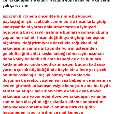
çok çaresizim
azracım birtanem öncelikle bizimle bu konuyu
paylaştığın için saol.bak canım bu tip insanlarla gidip
konuşsanda bi yararı dokunmaz.zaten o iyiniyetli
hoşgörülü biri olsaydı gelinine bunları yapmazdı.bunu
yapan normal bir insan değildir.yani gidip konuşman
hiçbirşeyi değiştirmiycek.öncelikle soğukkanlı ol
arkadaşının yanına gittiğinde bu işin üstesinden
gelebiliceğini anlat.keşke bebeği olmasaydı ozaman
daha kolay halledilirdi.ama bebeği de olsa bunlara
katlanmak zorunda değil canım.eğer bugün katlansa
yarın o çocuk büyüdüğünde böyle bir ailede yetişicek
onunda psikolojisi hiç iyi olmuycak bunlarıda
düşünmek gerek.o yüzden en iyisi bebeğin ve annenin o
evden gitmesii.arkadaşın eşiyle konuşsun ama bu fayda
etmez.neler görüyoruz azracım o kadın gene döver
arkadaşını.ne yapar eder döver.ve arkadaşını yalanlar
canım.ben olsaydım eğer;olanları aileme anlatırdım
ama sadece anneme sonra onunla birlikte gidip
hastaneden rapor alırdım ve mahkemeye