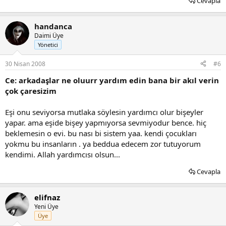
Cevapla
handanca
Daimi Üye
Yönetici
30 Nisan 2008
#6
Ce: arkadaşlar ne oluurr yardım edin bana bir akıl verin
çok çaresizim
Eşi onu seviyorsa mutlaka söylesin yardımcı olur bişeyler
yapar. ama eşide bişey yapmıyorsa sevmiyodur bence. hiç
beklemesin o evi. bu nası bi sistem yaa. kendi çocukları
yokmu bu insanların . ya beddua edecem zor tutuyorum
kendimi. Allah yardımcısı olsun...
Cevapla
elifnaz
Yeni Üye
Üye