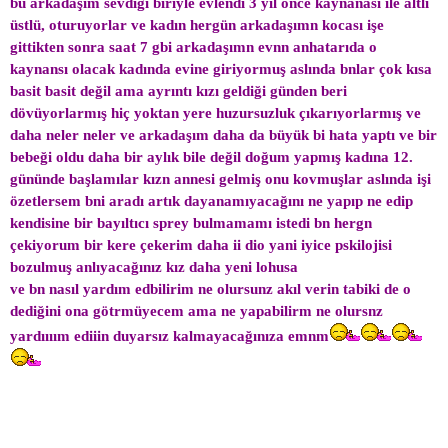
bu arkadaşım sevdiği biriyle evlendi 3 yıl önce kaynanası ile altlı
üstlü, oturuyorlar ve kadın hergün arkadaşımn kocası işe
gittikten sonra saat 7 gbi arkadaşımn evnn anhatarıda o
kaynansı olacak kadında evine giriyormuş aslında bnlar çok kısa
basit basit değil ama ayrıntı kızı geldiği günden beri
dövüyorlarmış hiç yoktan yere huzursuzluk çıkarıyorlarmış ve
daha neler neler ve arkadaşım daha da büyük bi hata yaptı ve bir
bebeği oldu daha bir aylık bile değil doğum yapmış kadına 12.
gününde başlamılar kızn annesi gelmiş onu kovmuşlar aslında işi
özetlersem bni aradı artık dayanamıyacağını ne yapıp ne edip
kendisine bir bayıltıcı sprey bulmamamı istedi bn hergn
çekiyorum bir kere çekerim daha ii dio yani iyice pskilojisi
bozulmuş anlıyacağınız kız daha yeni lohusa
ve bn nasıl yardım edbilirim ne olursunz akıl verin tabiki de o
dediğini ona götrmüyecem ama ne yapabilirm ne olursnz
yardıııım ediiin duyarsız kalmayacağınıza emnm