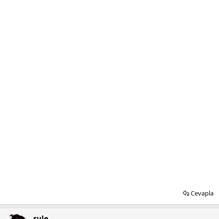
Cevapla
sule