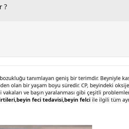
r ?
 bozukluğu tanımlayan geniş bir terimdir. Beyniyle kas
n olan bir yaşam boyu süredir. CP, beyindeki oksijen 
di vakaları ve başın yaralanması gibi çeşitli probleml
irtileri,beyin feci tedavisi,beyin felci
ile ilgili tüm 