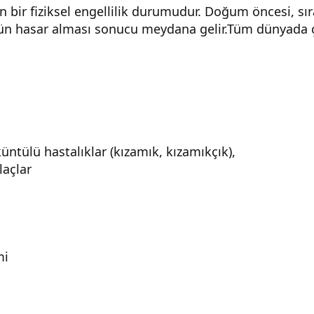
yen bir fiziksel engellilik durumudur. Doğum öncesi, sı
ün hasar alması sonucu meydana gelir.Tüm dünyada ço
küntülü hastalıklar (kızamık, kızamıkçık),
laçlar
mi