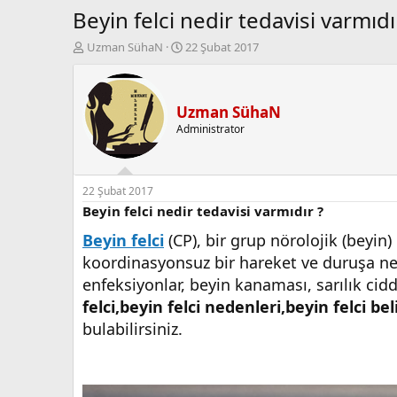
Beyin felci nedir tedavisi varmıdı
K
B
Uzman SühaN
22 Şubat 2017
o
a
n
ş
b
l
u
a
Uzman SühaN
y
n
Administrator
u
g
b
ı
a
ç
ş
t
22 Şubat 2017
l
a
Beyin felci nedir tedavisi varmıdır ?
a
r
Beyin felci
(CP), bir grup nörolojik (beyin)
t
i
a
h
koordinasyonsuz bir hareket ve duruşa nede
n
i
enfeksiyonlar, beyin kanaması, sarılık cid
felci,beyin felci nedenleri,beyin felci bel
bulabilirsiniz.