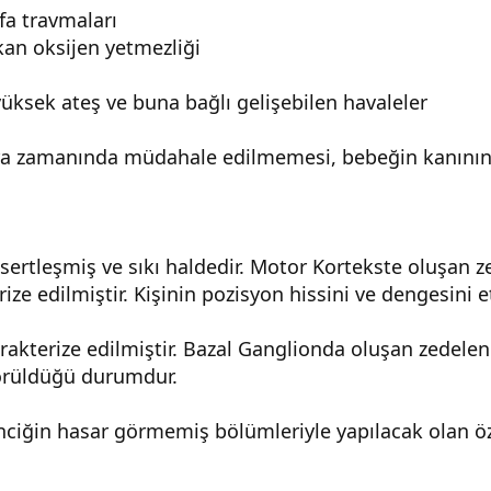
a travmaları
an oksijen yetmezliği
sek ateş ve buna bağlı gelişebilen havaleler
ra zamanında müdahale edilmemesi, bebeğin kanının d
r sertleşmiş ve sıkı haldedir. Motor Kortekste oluşan
ize edilmiştir. Kişinin pozisyon hissini ve dengesini
rakterize edilmiştir. Bazal Ganglionda oluşan zedel
görüldüğü durumdur.
eyinciğin hasar görmemiş bölümleriyle yapılacak olan öz