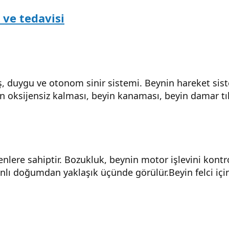
 ve tedavisi
liş, duygu ve otonom sinir sistemi. Beynin hareket sis
in oksijensiz kalması, beyin kanaması, beyin damar t
enlere sahiptir. Bozukluk, beynin motor işlevini kont
lı doğumdan yaklaşık üçünde görülür.Beyin felci için r