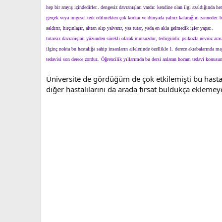
hep bir arayış içindedirler.. dengesiz davranışları vardır. kendine olan ilgi azaldığında her
gerçek veya imgesel terk edilmekten çok korkar ve dünyada yalnız kalacağını zanneder. bu
saldırır, hırçınlaşır, alttan alıp yalvarır, yas tutar, yada en akla gelmedik işler yapar..
tutarsız davranışları yüzünden sürekli olarak mutsuzdur, tedirgindir. psikozla nevroz ara
ilginç nokta bu hastalığa sahip insanların ailelerinde özellikle 1. derece akrabalarında 
tedavisi son derece zordur.. Öğrencilik yıllarımda bu dersi anlatan hocam tedavi konusunda
Üniversite de gördüğüm de çok etkilemişti bu hastalı
diğer hastalılarını da arada fırsat buldukça eklemey