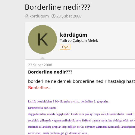
Borderline nedir???
K
B
kördügüm
23 Şubat 2008
o
a
n
ş
b
l
K
kördügüm
u
a
Tatlı ve Çalışkan Melek
y
n
Üye
u
g
b
ı
a
ç
ş
t
23 Şubat 2008
l
a
Borderline nedir???
a
r
borderline ne demek borderline nedir hastalığı hast
t
i
a
h
Borderline..
n
i
kişilik bozuklukları 3 büyük gruba ayrılır.. borderline 2. gruptadır..
karakteristik özellikleri;
duygudurmları sürekli değişkendir. kendilerini çok iyi veya kötü hissedebilirler.. sürekl
çocukluk yıllarında yaşanan psikolojik veya fiziksel travma hastalıkta oldukça etkin rol 
etrafında ki arkadaş grupları hep değişir. bir ay boyunca yanından ayırmadığı arkadaşlarını
nefret eder.. arada bunların gel git dönemleri olur..