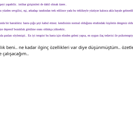
şeyi yapabilir.. intihar girişimleri de dahil olmak üzere..
 yüzden sevgilisi, eşi, arkadaşı tarafından terk edilince yada bu tehlikeyle yüzüyze kalınca akla hayale gelmedi
sında bir hastalıktır. hasta çoğu şeyi kabul etmez. kendisinin normal olduğunu etrafındaki kişilerin dengesiz old
major depresif bozukluk görülme oranı oldukça yüksektir..
 şunları söylemişti.. En iyi terapist bu hasta için elinden geleni yapsa, en uygun ilaç tedavisi ile psikoterapiyi
k beni.. ne kadar ilginç özellikleri var diye düşünmüştüm.. özetle
e çalışacağım..