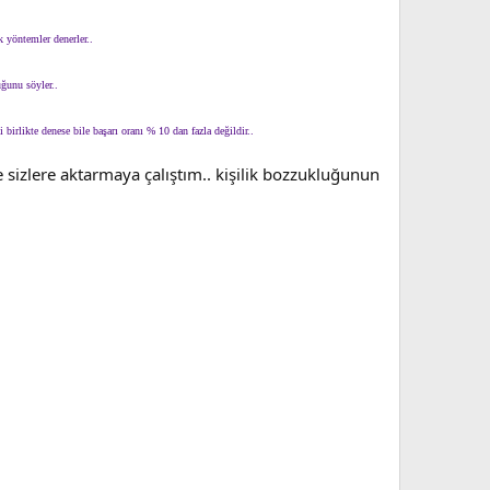
k yöntemler denerler..
uğunu söyler..
 birlikte denese bile başarı oranı % 10 dan fazla değildir..
 sizlere aktarmaya çalıştım.. kişilik bozzukluğunun