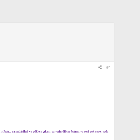
#1
rtibatı.. yanındakileri ya göklere çıkarır ya yerin dibine batırır..ya seni çok sever yada