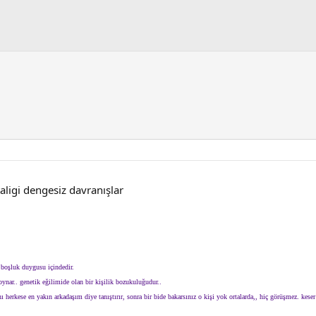
aligi dengesiz davranışlar
i boşluk duygusu içindedir.
oynar.. genetik eğilimide olan bir kişilik bozukuluğudur..
 herkese en yakın arkadaşım diye tanıştırır, sonra bir bide bakarsınız o kişi yok ortalarda,, hiç görüşmez. keser i