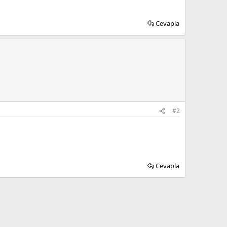
Cevapla
#2
Cevapla