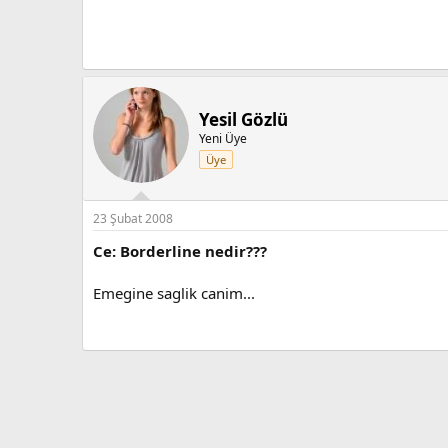
Yesil Gözlü
Yeni Üye
Üye
23 Şubat 2008
Ce: Borderline nedir???
Emegine saglik canim...