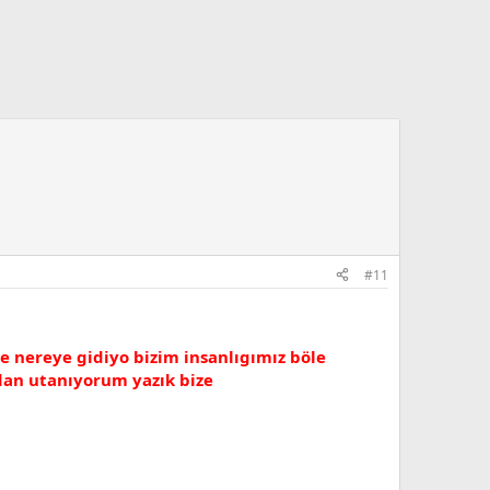
#11
öle nereye gidiyo bizim insanlıgımız böle
mdan utanıyorum yazık bize