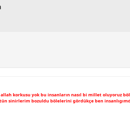
a
i allah korkusu yok bu insanların nasıl bi millet oluyoruz b
ütün sinirlerim bozuldu bölelerini gördükçe ben insanlıgı