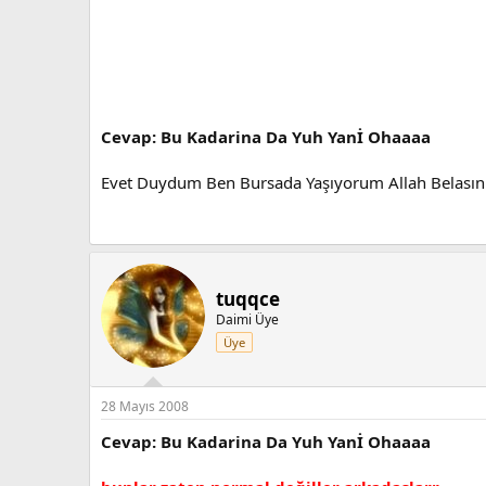
Cevap: Bu Kadarina Da Yuh Yanİ Ohaaaa
Evet Duydum Ben Bursada Yaşıyorum Allah Belasını 
tuqqce
Daimi Üye
Üye
28 Mayıs 2008
Cevap: Bu Kadarina Da Yuh Yanİ Ohaaaa