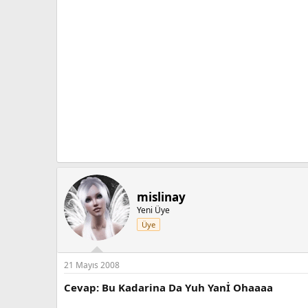
mislinay
Yeni Üye
Üye
21 Mayıs 2008
Cevap: Bu Kadarina Da Yuh Yanİ Ohaaaa