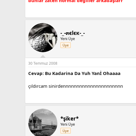
bunlar zaten normal değiller arkadaşlarr
-_-๓єlєк-_-
Yeni Üye
Üye
30 Temmuz 2008
Cevap: Bu Kadarina Da Yuh Yanİ Ohaaaa
çıldırcam sinirdennnnnnnnnnnnnnnnnnnnnn
*şiker*
Yeni Üye
Üye