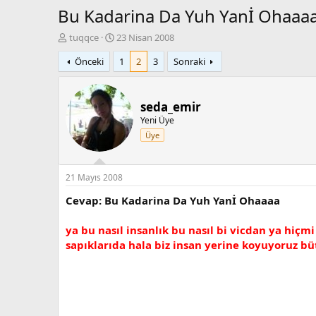
Bu Kadarina Da Yuh Yanİ Ohaaa
K
B
tuqqce
23 Nisan 2008
o
a
Önceki
1
2
3
Sonraki
n
ş
b
l
u
a
y
n
seda_emir
u
g
Yeni Üye
b
ı
Üye
a
ç
ş
t
l
a
a
r
21 Mayıs 2008
t
i
Cevap: Bu Kadarina Da Yuh Yanİ Ohaaaa
a
h
n
i
ya bu nasıl insanlık bu nasıl bi vicdan ya hiçm
sapıklarıda hala biz insan yerine koyuyoruz b