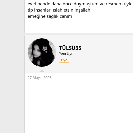
evet bende daha önce duymuştum ve resmen tüylerim 
tip insanları ıslah etsin inşallah
emeğine sağlık canım
TÜLSÜ35
Yeni Üye
Üye
27 Mayıs 2008