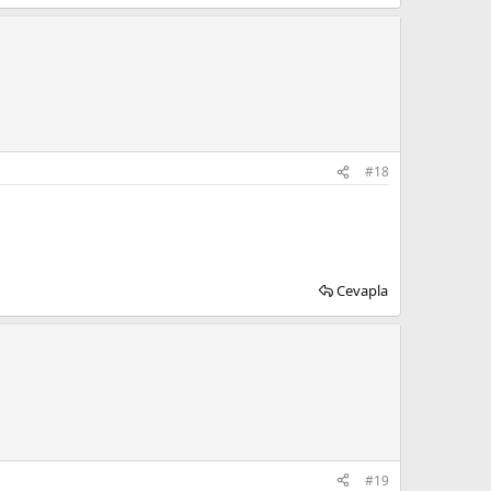
#18
Cevapla
#19