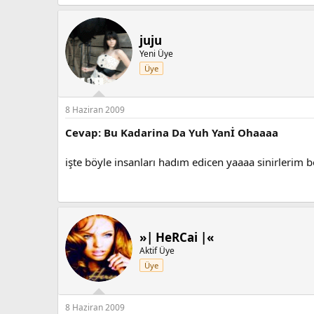
juju
Yeni Üye
Üye
8 Haziran 2009
Cevap: Bu Kadarina Da Yuh Yanİ Ohaaaa
işte böyle insanları hadım edicen yaaaa sinirlerim 
»| HeRCai |«
Aktif Üye
Üye
8 Haziran 2009