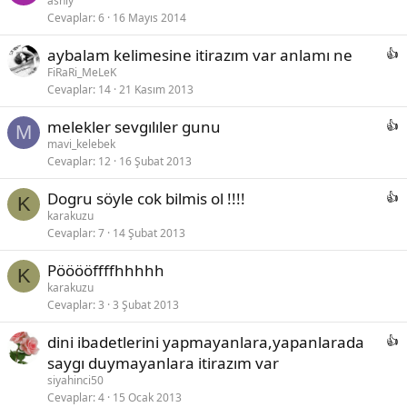
ashly
Cevaplar
6
16 Mayıs 2014
aybalam kelimesine itirazım var anlamı ne
FiRaRi_MeLeK
Cevaplar
14
21 Kasım 2013
melekler sevgılıler gunu
M
mavi_kelebek
Cevaplar
12
16 Şubat 2013
Dogru söyle cok bilmis ol !!!!
K
karakuzu
Cevaplar
7
14 Şubat 2013
Pööööffffhhhhh
K
karakuzu
Cevaplar
3
3 Şubat 2013
dini ibadetlerini yapmayanlara,yapanlarada
saygı duymayanlara itirazım var
siyahinci50
Cevaplar
4
15 Ocak 2013