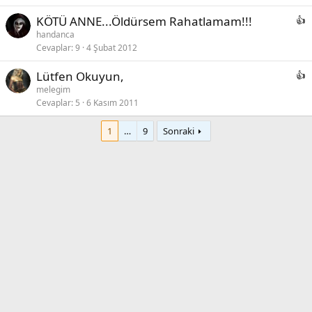
KÖTÜ ANNE...Öldürsem Rahatlamam!!!
handanca
Cevaplar
9
4 Şubat 2012
Lütfen Okuyun,
melegim
Cevaplar
5
6 Kasım 2011
1
…
9
Sonraki