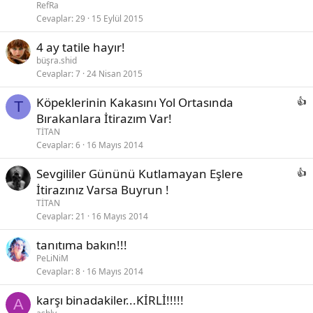
RefRa
Cevaplar
29
15 Eylül 2015
4 ay tatile hayır!
büşra.shid
Cevaplar
7
24 Nisan 2015
Köpeklerinin Kakasını Yol Ortasında
T
Bırakanlara İtirazım Var!
TİTAN
Cevaplar
6
16 Mayıs 2014
Sevgililer Gününü Kutlamayan Eşlere
İtirazınız Varsa Buyrun !
TİTAN
Cevaplar
21
16 Mayıs 2014
tanıtıma bakın!!!
PeLiNiM
Cevaplar
8
16 Mayıs 2014
karşı binadakiler...KİRLİ!!!!!
A