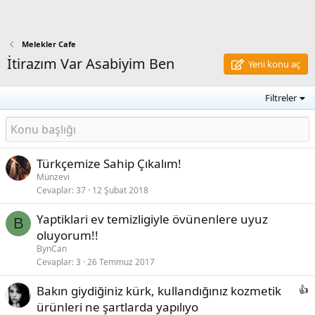
Melekler Cafe
İtirazım Var Asabiyim Ben
Yeni konu aç
Filtreler
Türkçemize Sahip Çıkalım!
Münzevi
Cevaplar
37
12 Şubat 2018
Yaptiklari ev temizligiyle övünenlere uyuz
B
oluyorum!!
BynCan
Cevaplar
3
26 Temmuz 2017
Bakın giydiğiniz kürk, kullandığınız kozmetik
ürünleri ne şartlarda yapılıyo