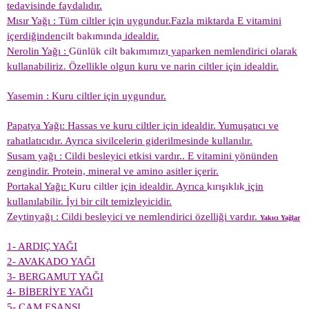
tedavisinde faydalıdır.
Mısır Yağı : Tüm ciltler için uygundur.Fazla miktarda E vitamini
içerdiğinden
cilt bakımında
idealdir.
Nerolin Yağı :
Günlük cilt bakımımızı
yaparken nemlendirici olarak
kullanabiliriz. Özellikle olgun kuru ve narin ciltler için idealdir.
Yasemin :
Kuru ciltler için uygundur.
Papatya Yağı: Hassas ve kuru ciltler için idealdir. Yumuşatıcı ve
rahatlatıcıdır. Ayrıca sivilcelerin giderilmesinde kullanılır.
Susam yağı : Cildi besleyici etkisi vardır.. E vitamini yönünden
zengindir. Protein, mineral ve amino asitler içerir.
Portakal Yağı:
Kuru ciltler
için idealdir. Ayrıca
kırışıklık
için
kullanılabilir. İyi bir cilt temizleyicidir.
Zeytinyağı : Cildi besleyici ve nemlendirici özelliği vardır.
Yakıcı Yağlar
1- ARDIÇ YAĞI
2- AVAKADO YAĞI
3- BERGAMUT YAĞI
4- BİBERİYE YAĞI
5- ÇAM ESANSI