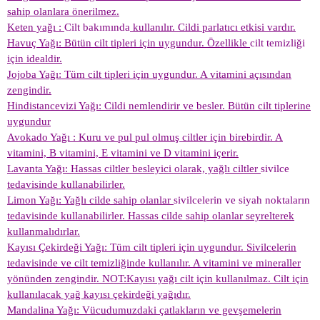
sahip olanlara önerilmez.
Keten yağı :
Cilt bakımında
kullanılır. Cildi parlatıcı etkisi vardır.
Havuç Yağı: Bütün cilt tipleri için uygundur. Özellikle
cilt temizliği
için idealdir.
Jojoba Yağı: Tüm cilt tipleri için uygundur. A vitamini açısından
zengindir.
Hindistancevizi Yağı: Cildi nemlendirir ve besler. Bütün cilt tiplerine
uygundur
Avokado Yağı : Kuru ve pul pul olmuş ciltler için birebirdir. A
vitamini, B vitamini, E vitamini ve D vitamini içerir.
Lavanta Yağı: Hassas ciltler besleyici olarak, yağlı ciltler
sivilce
tedavisinde kullanabilirler.
Limon Yağı: Yağlı cilde sahip olanlar
sivilcelerin ve siyah noktaların
tedavisinde kullanabilirler. Hassas cilde sahip olanlar seyrelterek
kullanmalıdırlar.
Kayısı Çekirdeği Yağı: Tüm cilt tipleri için uygundur. Sivilcelerin
tedavisinde ve cilt temizliğinde kullanılır. A vitamini ve mineraller
yönünden zengindir. NOT:Kayısı yağı cilt için kullanılmaz. Cilt için
kullanılacak yağ kayısı çekirdeği yağıdır.
Mandalina Yağı: Vücudumuzdaki çatlakların ve gevşemelerin