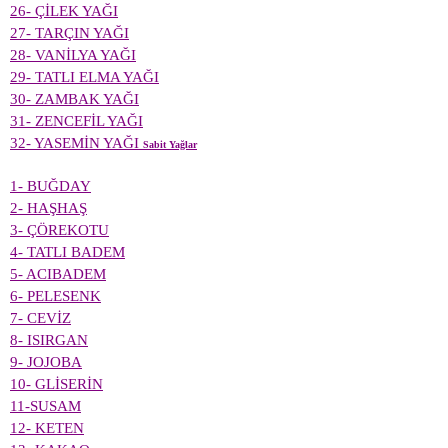
26- ÇİLEK YAĞI
27- TARÇIN YAĞI
28- VANİLYA YAĞI
29- TATLI ELMA YAĞI
30- ZAMBAK YAĞI
31- ZENCEFİL YAĞI
32- YASEMİN YAĞI
Sabit Yağlar
1- BUĞDAY
2- HAŞHAŞ
3- ÇÖREKOTU
4- TATLI BADEM
5- ACIBADEM
6- PELESENK
7- CEVİZ
8- ISIRGAN
9- JOJOBA
10- GLİSERİN
11-SUSAM
12- KETEN