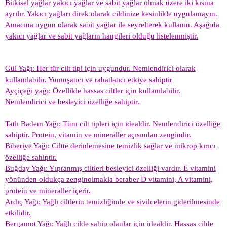
Bitkisel yağlar yakıcı yağlar ve sabit yağlar olmak üzere iki kısma
ayrılır. Yakıcı yağları direk olarak cildinize kesinlikle uygulamayın.
Amacına uygun olarak sabit yağlar ile seyrelterek kullanın. Aşağıda
yakıcı yağlar ve sabit yağların hangileri olduğu listelenmiştir.
Gül Yağı: Her tür cilt tipi için uygundur. Nemlendirici olarak
kullanılabilir. Yumuşatıcı ve rahatlatıcı etkiye sahiptir
Ayçiçeği yağı: Özellikle hassas ciltler için kullanılabilir.
Nemlendirici ve besleyici özelliğe sahiptir.
Tatlı Badem Yağı: Tüm cilt tipleri için idealdir. Nemlendirici özelliğe
sahiptir. Protein, vitamin ve mineraller açısından zengindir.
Biberiye Yağı: Ciltte derinlemesine temizlik sağlar ve mikrop kırıcı
özelliğe sahiptir.
Buğday Yağı: Yıpranmış ciltleri besleyici özelliği vardır. E vitamini
yönünden oldukça zenginolmakla beraber D vitamini, A vitamini,
protein ve mineraller içerir.
Ardıç Yağı: Yağlı ciltlerin temizliğinde ve sivilcelerin giderilmesinde
etkilidir.
Bergamot Yağı: Yağlı cilde sahip olanlar için idealdir. Hassas cilde