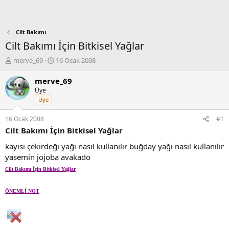
Cilt Bakımı
Cilt Bakımı İçin Bitkisel Yağlar
K
B
merve_69
16 Ocak 2008
o
a
n
ş
merve_69
b
l
Üye
u
a
Üye
y
n
u
g
16 Ocak 2008
#1
b
ı
Cilt Bakımı İçin Bitkisel Yağlar
a
ç
ş
t
kayısı çekirdeği yağı nasıl kullanılır buğday yağı nasıl kullanılır
l
a
yasemin jojoba avakado
a
r
t
i
Cilt Bakımı İçin Bitkisel Yağlar
a
h
n
i
ÖNEMLİ NOT