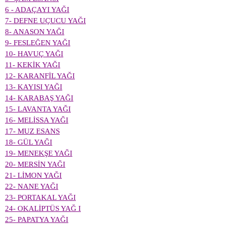
6 - ADAÇAYI YAĞI
7- DEFNE UÇUCU YAĞI
8- ANASON YAĞI
9- FESLEĞEN YAĞI
10- HAVUÇ YAĞI
11- KEKİK YAĞI
12- KARANFİL YAĞI
13- KAYISI YAĞI
14- KARABAŞ YAĞI
15- LAVANTA YAĞI
16- MELİSSA YAĞI
17- MUZ ESANS
18- GÜL YAĞI
19- MENEKŞE YAĞI
20- MERSİN YAĞI
21- LİMON YAĞI
22- NANE YAĞI
23- PORTAKAL YAĞI
24- OKALİPTÜS YAĞ I
25- PAPATYA YAĞI