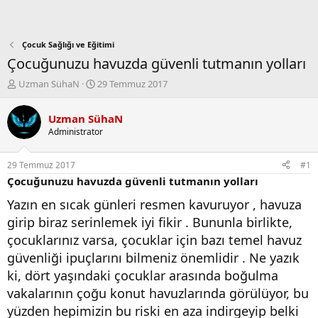
Çocuk Sağlığı ve Eğitimi
Çocuğunuzu havuzda güvenli tutmanın yolları
K
B
Uzman SühaN
29 Temmuz 2017
o
a
n
ş
Uzman SühaN
b
l
Administrator
u
a
y
n
u
g
29 Temmuz 2017
#1
b
ı
Çocuğunuzu havuzda güvenli tutmanın yolları
a
ç
ş
t
Yazın en sıcak günleri resmen kavuruyor , havuza
l
a
girip biraz serinlemek iyi fikir . Bununla birlikte,
a
r
t
i
çocuklarınız varsa, çocuklar için bazı temel havuz
a
h
güvenliği ipuçlarını bilmeniz önemlidir . Ne yazık
n
i
ki, dört yaşındaki çocuklar arasında boğulma
vakalarının çoğu konut havuzlarında görülüyor, bu
yüzden hepimizin bu riski en aza indirgeyip belki