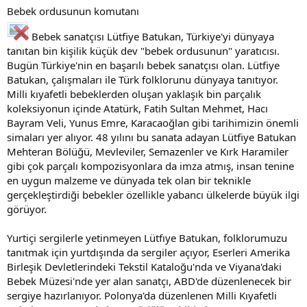
Bebek ordusunun komutanı
Bebek sanatçısı Lütfiye Batukan, Türkiye'yi dünyaya
tanıtan bin kişilik küçük dev "bebek ordusunun" yaratıcısı.
Bugün Türkiye'nin en başarılı bebek sanatçısı olan. Lütfiye
Batukan, çalışmaları ile Türk folklorunu dünyaya tanıtıyor.
Milli kıyafetli bebeklerden oluşan yaklaşık bin parçalık
koleksiyonun içinde Atatürk, Fatih Sultan Mehmet, Hacı
Bayram Veli, Yunus Emre, Karacaoğlan gibi tarihimizin önemli
simaları yer alıyor. 48 yılını bu sanata adayan Lütfiye Batukan
Mehteran Bölüğü, Mevleviler, Semazenler ve Kırk Haramiler
gibi çok parçalı kompozisyonlara da imza atmış, insan tenine
en uygun malzeme ve dünyada tek olan bir teknikle
gerçekleştirdiği bebekler özellikle yabancı ülkelerde büyük ilgi
görüyor.
Yurtiçi sergilerle yetinmeyen Lütfıye Batukan, folklorumuzu
tanıtmak için yurtdışında da sergiler açıyor, Eserleri Amerika
Birleşik Devletlerindeki Tekstil Kataloğu'nda ve Viyana'daki
Bebek Müzesi'nde yer alan sanatçı, ABD'de düzenlenecek bir
sergiye hazırlanıyor. Polonya'da düzenlenen Milli Kıyafetli