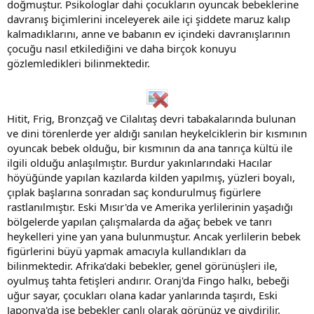
doğmuştur. Psikologlar dahi çocukların oyuncak bebeklerine
davranış biçimlerini inceleyerek aile içi şiddete maruz kalıp
kalmadıklarını, anne ve babanın ev içindeki davranışlarının
çocuğu nasıl etkilediğini ve daha birçok konuyu
gözlemledikleri bilinmektedir.
Hitit, Frig, Bronzçağ ve Cilalıtaş devri tabakalarında bulunan
ve dini törenlerde yer aldığı sanılan heykelciklerin bir kısmının
oyuncak bebek olduğu, bir kısmının da ana tanrıça kültü ile
ilgili olduğu anlaşılmıştır. Burdur yakınlarındaki Hacılar
höyüğünde yapılan kazılarda kilden yapılmış, yüzleri boyalı,
çıplak başlarına sonradan saç kondurulmuş figürlere
rastlanılmıştır. Eski Mısır'da ve Amerika yerlilerinin yaşadığı
bölgelerde yapılan çalışmalarda da ağaç bebek ve tanrı
heykelleri yine yan yana bulunmuştur. Ancak yerlilerin bebek
figürlerini büyü yapmak amacıyla kullandıkları da
bilinmektedir. Afrika’daki bebekler, genel görünüşleri ile,
oyulmuş tahta fetişleri andırır. Oranj'da Fingo halkı, bebeği
uğur sayar, çocukları olana kadar yanlarında taşırdı, Eski
Japonya'da ise bebekler canlı olarak görünüz ve giydirilir,