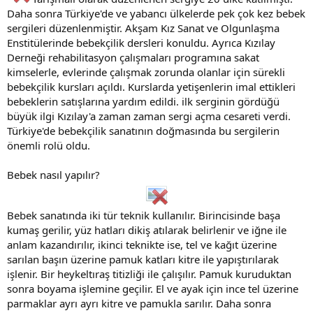
Daha sonra Türkiye'de ve yabancı ülkelerde pek çok kez bebek
sergileri düzenlenmiştir. Akşam Kız Sanat ve Olgunlaşma
Enstitülerinde bebekçilik dersleri konuldu. Ayrıca Kızılay
Derneği rehabilitasyon çalışmaları programına sakat
kimselerle, evlerinde çalışmak zorunda olanlar için sürekli
bebekçilik kursları açıldı. Kurslarda yetişenlerin imal ettikleri
bebeklerin satışlarına yardım edildi. ilk serginin gördüğü
büyük ilgi Kızılay'a zaman zaman sergi açma cesareti verdi.
Türkiye'de bebekçilik sanatının doğmasında bu sergilerin
önemli rolü oldu.
Bebek nasıl yapılır?
Bebek sanatında iki tür teknik kullanılır. Birincisinde başa
kumaş gerilir, yüz hatları dikiş atılarak belirlenir ve iğne ile
anlam kazandırılır, ikinci teknikte ise, tel ve kağıt üzerine
sarılan başın üzerine pamuk katları kitre ile yapıştırılarak
işlenir. Bir heykeltıraş titizliği ile çalışılır. Pamuk kuruduktan
sonra boyama işlemine geçilir. El ve ayak için ince tel üzerine
parmaklar ayrı ayrı kitre ve pamukla sarılır. Daha sonra