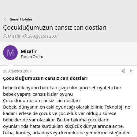
Genel Hobiler
Çocukluğumuzun cansız can dostları
K
B
Misafir
20 Ağustos 2007
o
a
n
ş
M
Misafir
b
l
Forum Okuru
u
a
y
n
u
g
20 Ağustos 2007
#1
b
ı
Çocukluğumuzun cansız can dostları
a
ç
ş
t
bebekcilik oyunu batukan çizgi filmi yöresel kıyafetli bez
l
a
bebek yapımı cansız kızlar oyunu
a
r
Çocukluğumuzun cansız can dostları
t
i
Bebek, dünyanın en eski oyuncağı olarak bilinir. Teknoloji ne
a
h
kadar ilerlese de çocuk ve çocukluk var olduğu sürece
n
i
bebekler de var olacaktır. Bu bir bakıma çocukların
oyunlarında hatta kurdukları küçücük dünyalarında anne,
baba, kardeş, arkadaş veya kendilerine yer verme isteğinden