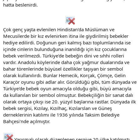
hatta beslenirdi.
Çok genç yaşta evlenilen Hindistan'da Müslüman ve
Mecusilerde bir kız evlenirken itina ile giydirilmiş bebekler
hediye edilirdi. Doğunun geri kalmış bazı toplumlarında ise
içinde cinlerin bulunduğuna inanıldığı için kız çocuklarına
bebek verilmezdi. Türkiye'de bebeğin dini ve sıhhi rolleri
vardır. Anadolu köylerinde daha çok yağmur dualarında ve
bahar törenlerinde büyüsel özellikler taşıyan bir sembol
olarak kullanılırdı. Bunlar Hemecik, Korçak, Çömçe, Gelin
Karaçör oyunu gibi adlar alır. Görüldüğü gibi, tüm dünyada ve
Türkiye'de bebek oyun amacıyla olduğu gibi, büyü amacıyla
da kullanılan bir sembol olmuştur. Bebekçiliğin bir sanat dalı
olarak ortaya çıkışı ise 20. yüzyıl başlarına rastlar. Dünyada ilk
bebek sergisi, Kızılay, Kızılhaç, Kızılarslan ve Güneş
derneklerinin katılımı ile 1936 yılında Taksim Belediye
Bahçesi'nde açılmıştır.
Yarışmalı olarak düzenlenen sergiye 20 ülke katılmıştı.