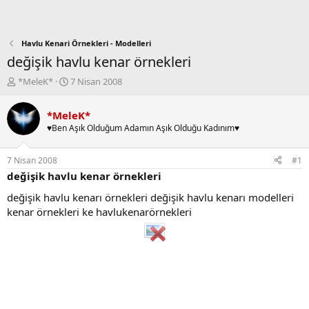
Havlu Kenari Örnekleri - Modelleri
değişik havlu kenar örnekleri
K
B
*MeleK*
7 Nisan 2008
o
a
n
ş
*MeleK*
b
l
♥Ben Aşık Olduğum Adamın Aşık Olduğu Kadınım♥
u
a
y
n
u
g
7 Nisan 2008
#1
b
ı
değişik havlu kenar örnekleri
a
ç
ş
t
değişik havlu kenarı örnekleri değişik havlu kenarı modelleri
l
a
kenar örnekleri ke havlukenarörnekleri
a
r
t
i
a
h
n
i