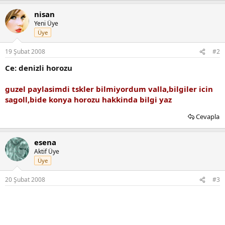
nisan
Yeni Üye
Üye
19 Şubat 2008
#2
Ce: denizli horozu
guzel paylasimdi tskler bilmiyordum valla,bilgiler icin
sagoll,bide konya horozu hakkinda bilgi yaz
Cevapla
esena
Aktif Üye
Üye
20 Şubat 2008
#3