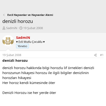
Evcil Hayvanlar ve Hayvanlar Alemi
denizli horozu
K
B
SadmiN
19 Şubat 2008
o
a
n
ş
SadmiN
b
l
♥ Evli Mutlu Çocuklu ♥
u
a
Yönetici
y
n
u
g
19 Şubat 2008
#1
b
ı
denizli horozu
a
ç
ş
t
denizli horozu hakkında bilgi horozlu lif örnekleri denizli
l
a
horozunun hikayesi horozu ile ilgili bilgiler denizlinin
a
r
horozları hikayesi
t
i
Her horoz kendi kümesinde öter
a
h
n
i
Denizli Horozu ise her yerde öter