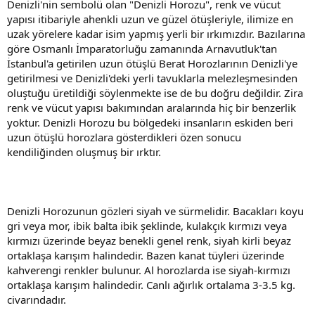
Denizli'nin sembolü olan "Denizli Horozu", renk ve vücut
yapısı itibariyle ahenkli uzun ve güzel ötüşleriyle, ilimize en
uzak yörelere kadar isim yapmış yerli bir ırkımızdır. Bazılarına
göre Osmanlı İmparatorluğu zamanında Arnavutluk'tan
İstanbul'a getirilen uzun ötüşlü Berat Horozlarının Denizli'ye
getirilmesi ve Denizli'deki yerli tavuklarla melezleşmesinden
oluştuğu üretildiği söylenmekte ise de bu doğru değildir. Zira
renk ve vücut yapısı bakımından aralarında hiç bir benzerlik
yoktur. Denizli Horozu bu bölgedeki insanların eskiden beri
uzun ötüşlü horozlara gösterdikleri özen sonucu
kendiliğinden oluşmuş bir ırktır.
Denizli Horozunun gözleri siyah ve sürmelidir. Bacakları koyu
gri veya mor, ibik balta ibik şeklinde, kulakçık kırmızı veya
kırmızı üzerinde beyaz benekli genel renk, siyah kirli beyaz
ortaklaşa karışım halindedir. Bazen kanat tüyleri üzerinde
kahverengi renkler bulunur. Al horozlarda ise siyah-kırmızı
ortaklaşa karışım halindedir. Canlı ağırlık ortalama 3-3.5 kg.
civarındadır.