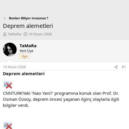
Bunları Biliyor musunuz ?
Deprem alemetleri
K
B
TaMaRa
19 Nisan 2008
o
a
n
ş
TaMaRa
b
l
Yeni Üye
u
a
Üye
y
n
u
g
19 Nisan 2008
#1
b
ı
Deprem alemetleri
a
ç
ş
t
l
a
a
r
CNNTURK’teki ’Nası Yani?’ programına konuk olan Prof. Dr.
t
i
Osman Özsoy, deprem öncesi yaşanan ilginç olaylarla ilgili
a
h
bilgiler verdi.
n
i