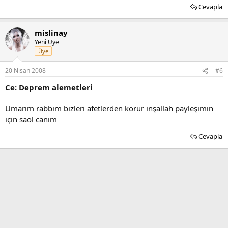
Cevapla
mislinay
Yeni Üye
Üye
20 Nisan 2008
#6
Ce: Deprem alemetleri
Umarım rabbim bizleri afetlerden korur inşallah payleşımın
için saol canım
Cevapla