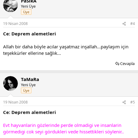
PaSikA
Yeni Üye
Üye
19 Nisan 2008
#4
Ce: Deprem alemetleri
Allah bir daha böyle acılar yaşatmaz inşallah...paylaşım için
teşekkürler ellerine sağlık...
Cevapla
TaMaRa
Yeni Üye
Üye
19 Nisan 2008
#5
Ce: Deprem alemetleri
Evt hayvanlarin gözlerinde perde olmadigi ve insanlarin
görmedigi cok seyi gördukleri vede hissettikleri söylenir..