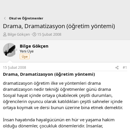
Okul ve Öğretmenler
Drama, Dramatizasyon (öğretim yöntemi)
K
B
Bilge Gökçen
15 Şubat 2008
o
a
n
ş
Bilge Gökçen
b
l
Yeni Üye
u
a
Üye
y
n
u
g
15 Şubat 2008
#1
b
ı
Drama, Dramatizasyon (öğretim yöntemi)
a
ç
ş
t
dramatizasyon öğretim ilke ve yöntemleri drama
l
a
dramatizasyon nedir tekniği öğretmenler günü drama
a
r
Sosyal hayat içinde ortaya çıkabilecek çeşitli durumları,
t
i
öğrencilerin oyuncu olarak katıldıkları çeşitli sahneler içinde
a
h
ortaya koymak ve dersi bunun üzerine bina etmek demektir.
n
i
İnsan hayatında hayalgücünün en hür ve yaşama hakim
olduğu dönemler, çocukluk dönemleridir. İnsanlar,