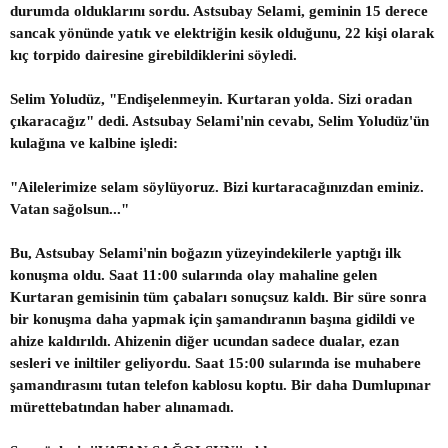
durumda olduklarını sordu. Astsubay Selami, geminin 15 derece
sancak yönünde yatık ve elektriğin kesik olduğunu, 22 kişi olarak
kıç torpido dairesine girebildiklerini söyledi.
Selim Yoludüz, "Endişelenmeyin. Kurtaran yolda. Sizi oradan
çıkaracağız" dedi. Astsubay Selami'nin cevabı, Selim Yoludüz'ün
kulağına ve kalbine işledi:
"Ailelerimize selam söylüyoruz. Bizi kurtaracağınızdan eminiz.
Vatan sağolsun..."
Bu, Astsubay Selami'nin boğazın yüzeyindekilerle yaptığı ilk
konuşma oldu. Saat 11:00 sularında olay mahaline gelen
Kurtaran gemisinin tüm çabaları sonuçsuz kaldı. Bir süre sonra
bir konuşma daha yapmak için şamandıranın başına gidildi ve
ahize kaldırıldı. Ahizenin diğer ucundan sadece dualar, ezan
sesleri ve iniltiler geliyordu. Saat 15:00 sularında ise muhabere
şamandırasını tutan telefon kablosu koptu. Bir daha Dumlupınar
mürettebatından haber alınamadı.