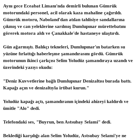
Aynı gece Eceabat Limanı'nda demirli bulunan Gümrük
motorundaki personel, acil olarak kaza mahaline çağırıldı.
Gümrük motoru, Naboland'dan atılan tahlisiye sandallarına
çıkmış ve can yeleklerine sarılmış Dumlupınar mürettebatını
görerek motora aldı ve Çanakkale'de hastaneye ulaştırdı.
Gün ağarmıştı. Balıkçı tekneleri, Dumlupınar'ın batarken su
yüzüne fırlattığı haberleşme şamandırasını gördü. Gümrük
motorunun ikinci çarkçısı Selim Yoludüz şamandıraya uzandı ve
üzerindeki yazıyı okudu:
"Deniz Kuvvetlerine bağlı Dumlupınar Denizaltısı burada battı.
Kapağı açın ve denizaltıyla irtibat kurun."
Yoludüz kapağı açtı, şamandıranın içindeki ahizeyi kaldırdı ve
ümitle "Alo" dedi.
Telefondaki ses, "Buyrun, ben Astsubay Selami" dedi.
Beklediği karşılığı alan Selim Yoludüz, Astsubay Selami'ye ne