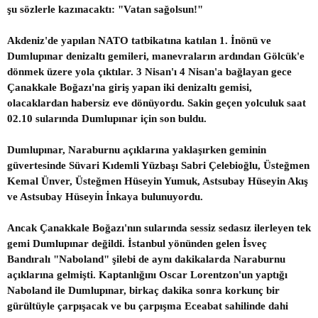
şu sözlerle kazınacaktı: "Vatan sağolsun!"
Akdeniz'de yapılan NATO tatbikatına katılan 1. İnönü ve
Dumlupınar denizaltı gemileri, manevraların ardından Gölcük'e
dönmek üzere yola çıktılar. 3 Nisan'ı 4 Nisan'a bağlayan gece
Çanakkale Boğazı'na giriş yapan iki denizaltı gemisi,
olacaklardan habersiz eve dönüyordu. Sakin geçen yolculuk saat
02.10 sularında Dumlupınar için son buldu.
Dumlupınar, Naraburnu açıklarına yaklaşırken geminin
güvertesinde Süvari Kıdemli Yüzbaşı Sabri Çelebioğlu, Üsteğmen
Kemal Ünver, Üsteğmen Hüseyin Yumuk, Astsubay Hüseyin Akış
ve Astsubay Hüseyin İnkaya bulunuyordu.
Ancak Çanakkale Boğazı'nın sularında sessiz sedasız ilerleyen tek
gemi Dumlupınar değildi. İstanbul yönünden gelen İsveç
Bandıralı "Naboland" şilebi de aynı dakikalarda Naraburnu
açıklarına gelmişti. Kaptanlığını Oscar Lorentzon'un yaptığı
Naboland ile Dumlupınar, birkaç dakika sonra korkunç bir
gürültüyle çarpışacak ve bu çarpışma Eceabat sahilinde dahi