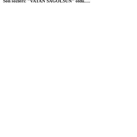
Son sözleri: ''VATAN SAĞOLSUN'' oldu.....