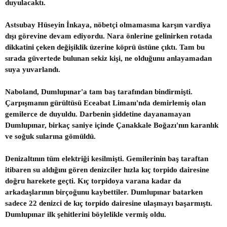
duyulacaktı.
Astsubay Hüseyin İnkaya, nöbetçi olmamasına karşın vardiya
dışı görevine devam ediyordu. Nara önlerine gelinirken rotada
dikkatini çeken değişiklik üzerine köprü üstüne çıktı. Tam bu
sırada güvertede bulunan sekiz kişi, ne olduğunu anlayamadan
suya yuvarlandı.
Naboland, Dumlupınar'a tam baş tarafından bindirmişti.
Çarpışmanın gürültüsü Eceabat Limanı'nda demirlemiş olan
gemilerce de duyuldu. Darbenin şiddetine dayanamayan
Dumlupınar, birkaç saniye içinde Çanakkale Boğazı'nın karanlık
ve soğuk sularına gömüldü.
Denizaltının tüm elektriği kesilmişti. Gemilerinin baş taraftan
itibaren su aldığını gören denizciler hızla kıç torpido dairesine
doğru harekete geçti. Kıç torpidoya varana kadar da
arkadaşlarının birçoğunu kaybettiler. Dumlupınar batarken
sadece 22 denizci de kıç torpido dairesine ulaşmayı başarmıştı.
Dumlupınar ilk şehitlerini böylelikle vermiş oldu.