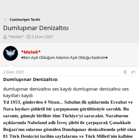
Cumhuriyet Tarihi
Dumlupınar Denizaltısı
K
B
*MeleK*
2 Ekim 2007
o
a
n
ş
*MeleK*
b
l
♥Ben Aşık Olduğum Adamın Aşık Olduğu Kadınım♥
u
a
y
n
u
g
2 Ekim 2007
#1
b
ı
Dumlupınar Denizaltısı
a
ç
ş
t
dumlupınar denizaltısı ses kaydı dumlupınar denizaltısı ses
l
a
kayıtları kaydı
a
r
Yıl 1953, günlerden 4 Nisan... Sabahın ilk ışıklarında Eceabat ve
t
i
a
h
Nara kıyıları şiddetli bir çarpışmanın gürültüsüyle sarsıldı. Bu
n
i
sarsıntı, güneşle birlikte tüm Türkiye'yi saracaktı. Naraburnu
açıklarında Naboland adlı İsveç şilebi ile çarpışarak Çanakkale
Boğazı'nın sularına gömülen Dumlupınar denizaltısında şehit olan
81 Türk Denizcisi tarihin sayfalarına ve Türk Milleti'nin kalbine