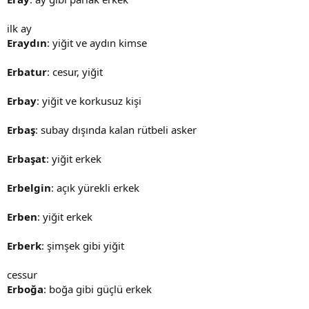
ilk ay
Eraydın
: yiğit ve aydın kimse
Erbatur
: cesur, yiğit
Erbay
: yiğit ve korkusuz kişi
Erbaş
: subay dışında kalan rütbeli asker
Erbaşat
: yiğit erkek
Erbelgin
: açık yürekli erkek
Erben
: yiğit erkek
Erberk
: şimşek gibi yiğit
cessur
Erboğa
: boğa gibi güçlü erkek