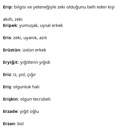
Erip
: bilgisi ve yeteneğiyle zeki olduğunu belli eden kişi
akıllı, zeki
Eripek
: yumuşak, uysal erkek
Eris
: zeki, uyanık, azılı
Erüstün
: üstün erkek
Eryiğit
: yiğitlerin yiğidi
Eriz
: iz, yol, çığır
Eriş
: olgunluk hali
Erişkin
: olgun tecrübeli
Erzade
: yiğit oğlu
Erzan
: bol