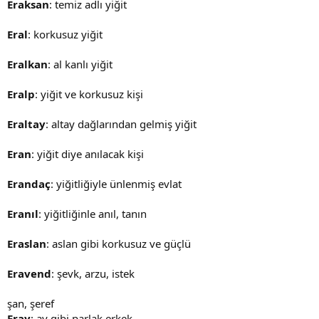
Eraksan
: temiz adlı yiğit
Eral
: korkusuz yiğit
Eralkan
: al kanlı yiğit
Eralp
: yiğit ve korkusuz kişi
Eraltay
: altay dağlarından gelmiş yiğit
Eran
: yiğit diye anılacak kişi
Erandaç
: yiğitliğiyle ünlenmiş evlat
Eranıl
: yiğitliğinle anıl, tanın
Eraslan
: aslan gibi korkusuz ve güçlü
Eravend
: şevk, arzu, istek
şan, şeref
Eray
: ay gibi parlak erkek