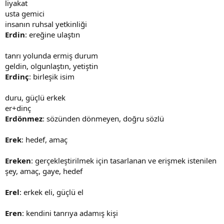
liyakat
usta gemici
insanın ruhsal yetkinliği
Erdin
: ereğine ulaştın
tanrı yolunda ermiş durum
geldin, olgunlaştın, yetiştin
Erdinç
: birleşik isim
duru, güçlü erkek
er+dinç
Erdönmez
: sözünden dönmeyen, doğru sözlü
Erek
: hedef, amaç
Ereken
: gerçekleştirilmek için tasarlanan ve erişmek istenilen
şey, amaç, gaye, hedef
Erel
: erkek eli, güçlü el
Eren
: kendini tanrıya adamış kişi