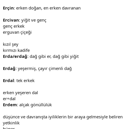
Erçin
: erken doğan, en erken davranan
Ercivan
: yiğit ve genç
genç erkek
erguvan çiçeği
kızıl şey
kırmızı kadife
Erda/erdağ
: dağ gibi er, dağ gibi yiğit
Erdağ
: yeşermiş, çayır çimenli dağ
Erdal
: tek erkek
erken yeşeren dal
er+dal
Erdem
: alçak gönüllülük
düşünce ve davranışta iyiliklerin bir araya gelmesiyle beliren
yetkinlik
hüner