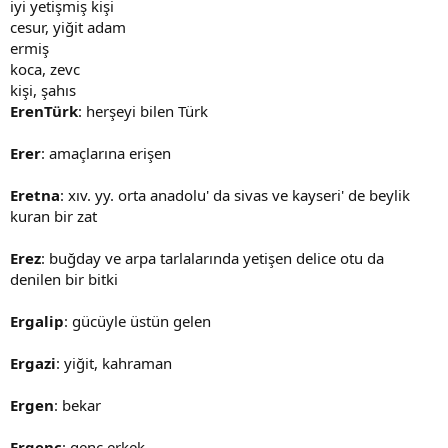
iyi yetişmiş kişi
cesur, yiğit adam
ermiş
koca, zevc
kişi, şahıs
ErenTürk
: herşeyi bilen Türk
Erer
: amaçlarına erişen
Eretna
: xıv. yy. orta anadolu' da sivas ve kayseri' de beylik
kuran bir zat
Erez
: buğday ve arpa tarlalarında yetişen delice otu da
denilen bir bitki
Ergalip
: gücüyle üstün gelen
Ergazi
: yiğit, kahraman
Ergen
: bekar
Ergenç
: genç erkek