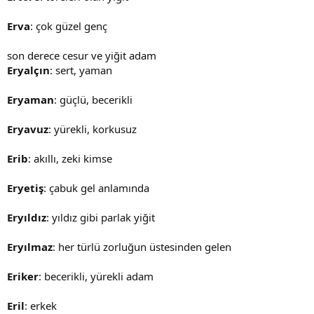
Erva
: çok güzel genç
son derece cesur ve yiğit adam
Eryalçın
: sert, yaman
Eryaman
: güçlü, becerikli
Eryavuz
: yürekli, korkusuz
Erib
: akıllı, zeki kimse
Eryetiş
: çabuk gel anlamında
Eryıldız
: yıldız gibi parlak yiğit
Eryılmaz
: her türlü zorluğun üstesinden gelen
Eriker
: becerikli, yürekli adam
Eril
: erkek