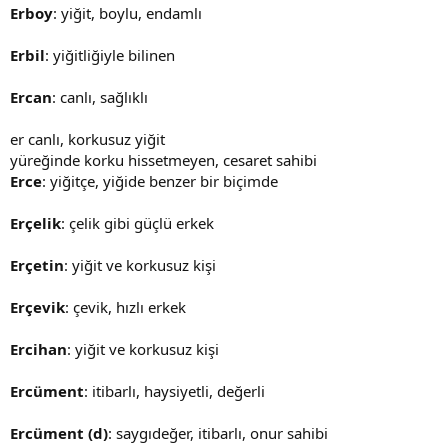
Erboy
: yiğit, boylu, endamlı
Erbil
: yiğitliğiyle bilinen
Ercan
: canlı, sağlıklı
er canlı, korkusuz yiğit
yüreğinde korku hissetmeyen, cesaret sahibi
Erce
: yiğitçe, yiğide benzer bir biçimde
Erçelik
: çelik gibi güçlü erkek
Erçetin
: yiğit ve korkusuz kişi
Erçevik
: çevik, hızlı erkek
Ercihan
: yiğit ve korkusuz kişi
Ercüment
: itibarlı, haysiyetli, değerli
Ercüment (d)
: saygıdeğer, itibarlı, onur sahibi