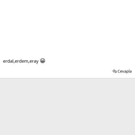
😀
erdal,erdem,eray
Cevapla