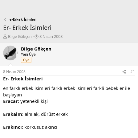
e-Erkek İsimleri
Er- Erkek İsimleri
K
B
Bilge Gökçen
8 Nisan 2008
o
a
n
ş
Bilge Gökçen
b
l
Yeni Üye
u
a
Üye
y
n
u
g
8 Nisan 2008
#1
b
ı
Er- Erkek İsimleri
a
ç
ş
t
en farklı erkek isimleri farklı erkek isimleri farkli bebek er ile
l
a
başlayan
a
r
Eracar
: yetenekli kişi
t
i
a
h
Erakalın
n
: alnı ak, dürüst erkek
i
Erakıncı
: korkusuz akıncı