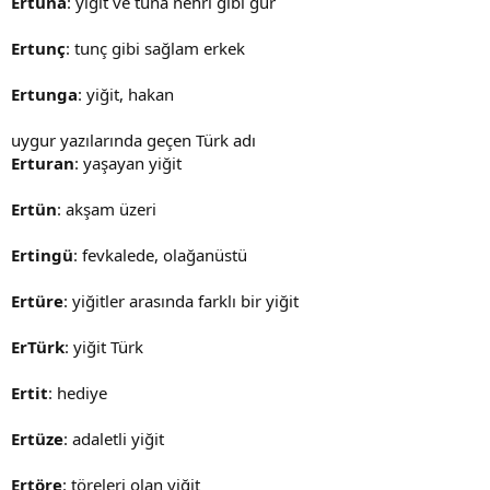
Ertuna
: yiğit ve tuna nehri gibi gür
Ertunç
: tunç gibi sağlam erkek
Ertunga
: yiğit, hakan
uygur yazılarında geçen Türk adı
Erturan
: yaşayan yiğit
Ertün
: akşam üzeri
Ertingü
: fevkalede, olağanüstü
Ertüre
: yiğitler arasında farklı bir yiğit
ErTürk
: yiğit Türk
Ertit
: hediye
Ertüze
: adaletli yiğit
Ertöre
: töreleri olan yiğit