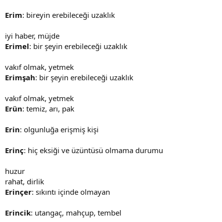
Erim
: bireyin erebileceği uzaklık
iyi haber, müjde
Erimel
: bir şeyin erebileceği uzaklık
vakıf olmak, yetmek
Erimşah
: bir şeyin erebileceği uzaklık
vakıf olmak, yetmek
Erün
: temiz, arı, pak
Erin
: olgunluğa erişmiş kişi
Erinç
: hiç eksiği ve üzüntüsü olmama durumu
huzur
rahat, dirlik
Erinçer
: sıkıntı içinde olmayan
Erincik
: utangaç, mahçup, tembel