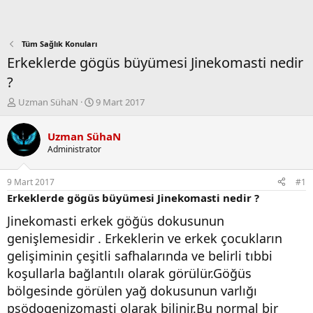
Tüm Sağlık Konuları
Erkeklerde gögüs büyümesi Jinekomasti nedir
?
K
B
Uzman SühaN
9 Mart 2017
o
a
n
ş
Uzman SühaN
b
l
Administrator
u
a
y
n
u
g
9 Mart 2017
#1
b
ı
Erkeklerde gögüs büyümesi Jinekomasti nedir ?
a
ç
ş
t
Jinekomasti erkek göğüs dokusunun
l
a
genişlemesidir . Erkeklerin ve erkek çocukların
a
r
t
i
gelişiminin çeşitli safhalarında ve belirli tıbbi
a
h
koşullarla bağlantılı olarak görülür.Göğüs
n
i
bölgesinde görülen yağ dokusunun varlığı
psödogenizomasti olarak bilinir.Bu normal bir