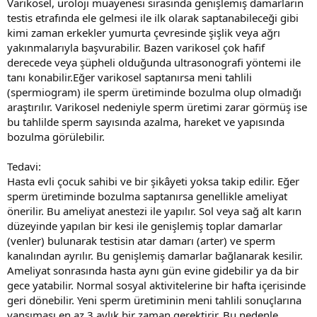
Varikosel, üroloji muayenesi sırasında genişlemiş damarların
testis etrafında ele gelmesi ile ilk olarak saptanabileceği gibi
kimi zaman erkekler yumurta çevresinde şişlik veya ağrı
yakınmalarıyla başvurabilir. Bazen varikosel çok hafif
derecede veya şüpheli olduğunda ultrasonografi yöntemi ile
tanı konabilir.Eğer varikosel saptanırsa meni tahlili
(spermiogram) ile sperm üretiminde bozulma olup olmadığı
araştırılır. Varikosel nedeniyle sperm üretimi zarar görmüş ise
bu tahlilde sperm sayısında azalma, hareket ve yapısında
bozulma görülebilir.
Tedavi:
Hasta evli çocuk sahibi ve bir şikâyeti yoksa takip edilir. Eğer
sperm üretiminde bozulma saptanırsa genellikle ameliyat
önerilir. Bu ameliyat anestezi ile yapılır. Sol veya sağ alt karın
düzeyinde yapılan bir kesi ile genişlemiş toplar damarlar
(venler) bulunarak testisin atar damarı (arter) ve sperm
kanalından ayrılır. Bu genişlemiş damarlar bağlanarak kesilir.
Ameliyat sonrasında hasta aynı gün evine gidebilir ya da bir
gece yatabilir. Normal sosyal aktivitelerine bir hafta içerisinde
geri dönebilir. Yeni sperm üretiminin meni tahlili sonuçlarına
yansıması en az 3 aylık bir zaman gerektirir. Bu nedenle