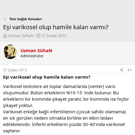
Tüm Sağlık Konuları
Eşi varikosel olup hamile kalan varmı?
K
B
Uzman SühaN
27 Şubat 2015
o
a
n
ş
Uzman SühaN
b
l
Administrator
u
a
y
n
u
g
27 Şubat 2015
#1
b
ı
Eşi varikosel olup hamile kalan varmı?
a
ç
ş
t
Varikosel testislere ait toplar damarlarda (venler) varis
l
a
oluşumudur. Bütün erkeklerin %10-15 'inde bulunur. Bu
a
r
erkeklerin bir kısmında şikayet yaratır, bir kısmında ise hiçbir
t
i
şikayet yoktur.
a
h
Varikosel erkeğe bağlı infertilitenin (çocuk sahibi olamama)
n
i
en sık görülen nedeni olmakla birlikte en etkin tedavi
edilebilenidir. İnfertil erkeklerin yüzde 30-40'ında varikosel
saptanır.