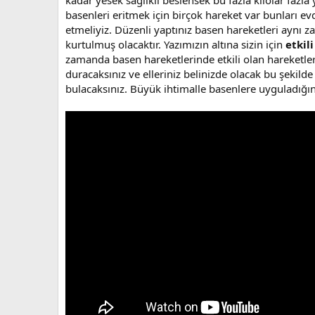
kadar yesek sağlıklı beslensek bu fazla kilolar fazla 
basenleri eritmek için birçok hareket var bunları e
etmeliyiz. Düzenli yaptınız basen hareketleri aynı za
kurtulmuş olacaktır. Yazımızın altına sizin için
etkil
zamanda basen hareketlerinde etkili olan hareketlerd
duracaksınız ve elleriniz belinizde olacak bu şekilde
bulacaksınız. Büyük ihtimalle basenlere uyguladığını