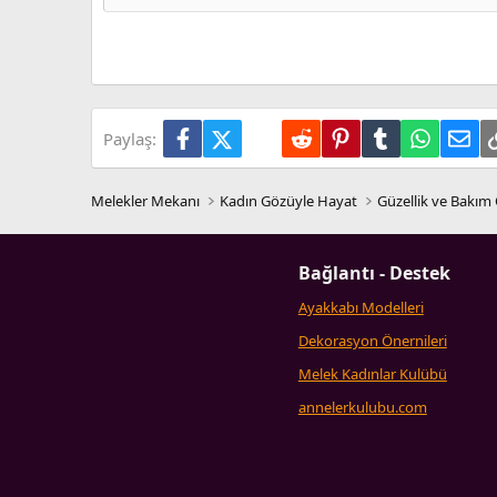
26
Times New Roman
Trebuchet MS
Verdana
Facebook
X (Twitter)
LinkedIn
Reddit
Pinterest
Tumblr
WhatsA
E-p
Paylaş:
Melekler Mekanı
Kadın Gözüyle Hayat
Güzellik ve Bakım 
Bağlantı - Destek
Ayakkabı Modelleri
Dekorasyon Önernileri
Melek Kadınlar Kulübü
annelerkulubu.com