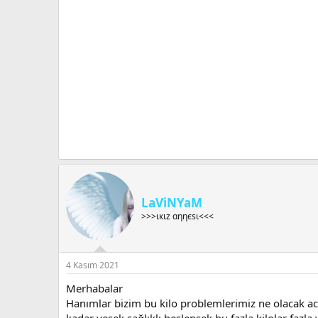
LaViNYaM
>>>ιкιz αηηєѕι<<<
4 Kasım 2021
Merhabalar
Hanımlar bizim bu kilo problemlerimiz ne olacak aca