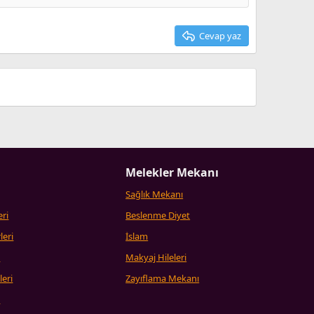
Cevap yaz
Melekler Mekanı
Sağlık Mekanı
eri
Beslenme Diyet
leri
İslam
i
Makyaj Hileleri
leri
Zayıflama Mekanı
i