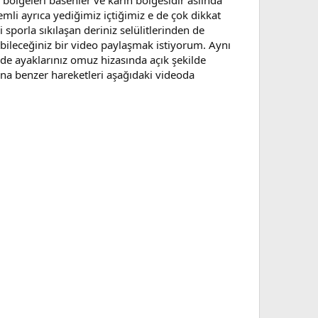
ı bölgeleri basenler ve karın bölgesidir aslında
mli ayrıca yediğimiz içtiğimiz e de çok dikkat
 sporla sıkılaşan deriniz selülitlerinden de
abileceğiniz bir video paylaşmak istiyorum. Aynı
nde ayaklarınız omuz hizasında açık şekilde
 Buna benzer hareketleri aşağıdaki videoda