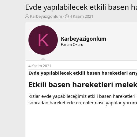
Evde yapılabilecek etkili basen 
K
B
Karbeyazigonlum
4 Kasım 2021
o
a
n
ş
b
l
K
u
a
Karbeyazigonlum
y
n
Forum Okuru
u
g
b
ı
a
ç
ş
t
4 Kasım 2021
l
a
Evde yapılabilecek etkili basen hareketleri ar
a
r
Etkili basen hareketleri melek
t
i
a
h
n
i
Kızlar evde yapabileceğimiz etkili basen hareketler
sonradan hareketlerle eritenler nasıl yaptılar yoru