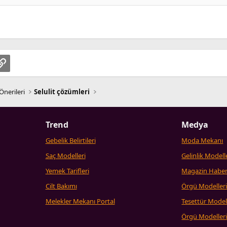
pp
osta
Link
Önerileri
Selulit çözümleri
Trend
Medya
Gebelik Belirtileri
Moda Mekanı
Saç Modelleri
Gelinlik Modell
Yemek Tarifleri
Magazin Haber
Cilt Bakımı
Örgü Modeller
Melekler Mekanı Portal
Tesettür Model
Örgü Modeller