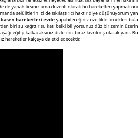
yağlarla bizi rahatsız etmeyecek aslında. Biz bayanların en sıkıntıl
vde de yapabilirsiniz ama düzenli olarak bu hareketleri yapmak öne
manda selülitlerin izi de sıkılaştırıcı haktır diye düşünüyorum yani
i basen hareketleri evde
yapabileceğiniz özellikle örnekleri bul
en biri su kağıttır su katı belki biliyorsunuz düz bir zemin üzeri
 aşağı eğilip kalkacaksınız dizleriniz biraz kıvrılmış olacak yani.
z hareketler kalçaya da etki edecektir.