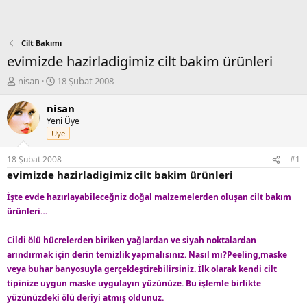
Cilt Bakımı
evimizde hazirladigimiz cilt bakim ürünleri
K
B
nisan
18 Şubat 2008
o
a
n
ş
nisan
b
l
Yeni Üye
u
a
Üye
y
n
u
g
18 Şubat 2008
#1
b
ı
evimizde hazirladigimiz cilt bakim ürünleri
a
ç
ş
t
İşte evde hazırlayabileceğniz doğal malzemelerden oluşan cilt bakım
l
a
ürünleri…
a
r
t
i
Cildi ölü hücrelerden biriken yağlardan ve siyah noktalardan
a
h
n
i
arındırmak için derin temizlik yapmalısınız. Nasıl mı?Peeling,maske
veya buhar banyosuyla gerçekleştirebilirsiniz. İlk olarak kendi cilt
tipinize uygun maske uygulayın yüzünüze. Bu işlemle birlikte
yüzünüzdeki ölü deriyi atmış oldunuz.