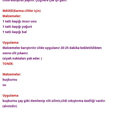
cilde kompres yapılır. çizgilere çok iyi gelir.
MASKE(Karma ciltler için)
Malzemeler:
1 tatlı kaşığı mısır unu
1 tatlı kaşığı yoğurt
1 tatlı kaşığı bal
Uygulama:
Malzemeler karıştırılır cilde uygulanır 20-25 dakika bekletildikten
sonra cilt yıkanır.
(siyah noktaları yok eder. )
TONİK:
Malzemeler:
kuşburnu
su
Uygulama:
kuşburnu çay gibi demlenip cilt silinir,cildi sıkıştırma özelliği vardır.
(alıntıdır)