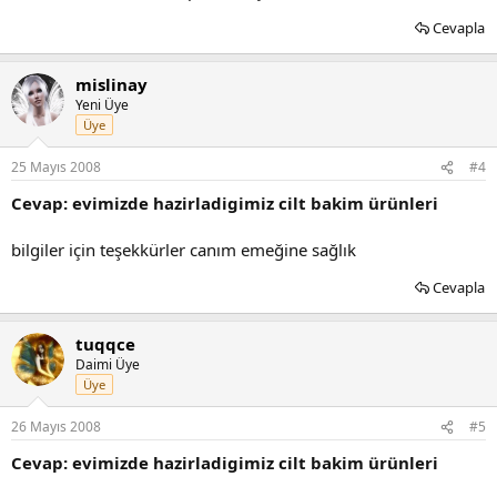
Cevapla
mislinay
Yeni Üye
Üye
25 Mayıs 2008
#4
Cevap: evimizde hazirladigimiz cilt bakim ürünleri
bilgiler için teşekkürler canım emeğine sağlık
Cevapla
tuqqce
Daimi Üye
Üye
26 Mayıs 2008
#5
Cevap: evimizde hazirladigimiz cilt bakim ürünleri