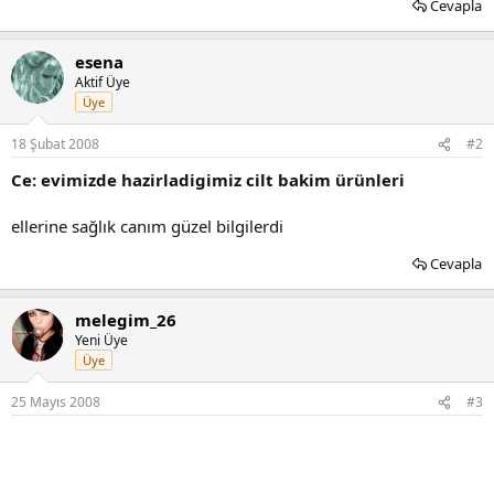
Cevapla
esena
Aktif Üye
Üye
18 Şubat 2008
#2
Ce: evimizde hazirladigimiz cilt bakim ürünleri
ellerine sağlık canım güzel bilgilerdi
Cevapla
melegim_26
Yeni Üye
Üye
25 Mayıs 2008
#3