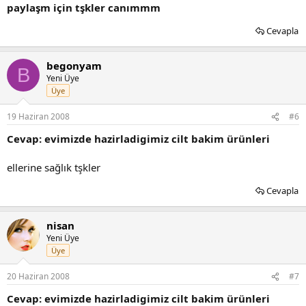
paylaşm için tşkler canımmm
Cevapla
begonyam
B
Yeni Üye
Üye
19 Haziran 2008
#6
Cevap: evimizde hazirladigimiz cilt bakim ürünleri
ellerine sağlık tşkler
Cevapla
nisan
Yeni Üye
Üye
20 Haziran 2008
#7
Cevap: evimizde hazirladigimiz cilt bakim ürünleri