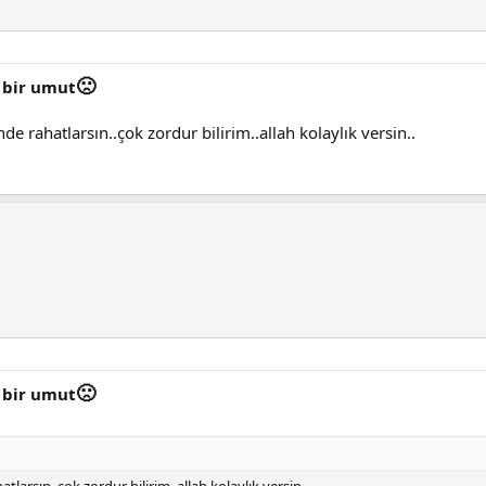
🙁
 bir umut
 rahatlarsın..çok zordur bilirim..allah kolaylık versin..
🙁
 bir umut