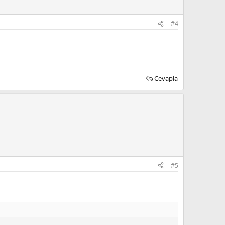
#4
Cevapla
#5