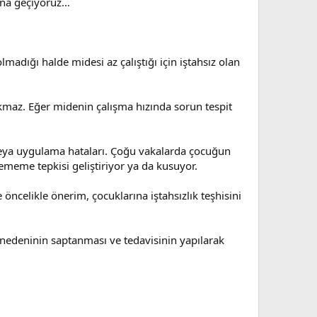
ına geçiyoruz…
madığı halde midesi az çalıştığı için iştahsız olan
kmaz. Eğer midenin çalışma hızında sorun tespit
 veya uygulama hataları. Çoğu vakalarda çocuğun
yememe tepkisi geliştiriyor ya da kusuyor.
 öncelikle önerim, çocuklarına iştahsızlık teşhisini
nedeninin saptanması ve tedavisinin yapılarak