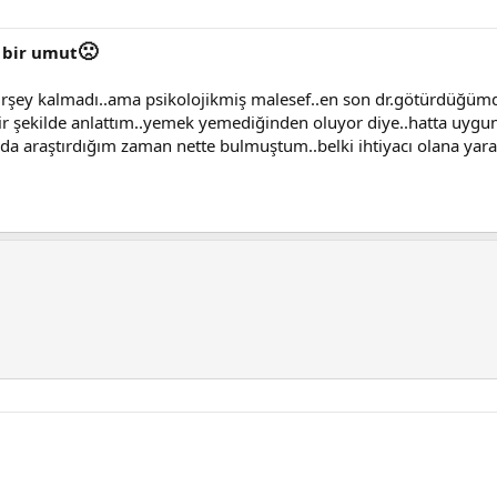
🙁
 bir umut
rşey kalmadı..ama psikolojikmiş malesef..en son dr.götürdüğümde 
 şekilde anlattım..yemek yemediğinden oluyor diye..hatta uygun 
da araştırdığım zaman nette bulmuştum..belki ihtiyacı olana yar