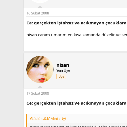
16 Şubat 2008
Ce: gerçekten iştahsız ve acıkmayan çocuklara
nisan canım umarım en kısa zamanda düzelir ve sende
nisan
Yeni Üye
Üye
17 Şubat 2008
Ce: gerçekten iştahsız ve acıkmayan çocuklara
G.ü.l.ü.c.ü.k' Alıntı: