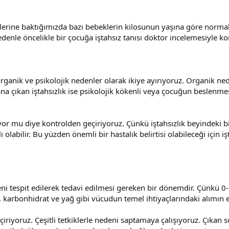
erine baktığımızda bazı bebeklerin kilosunun yaşına göre norma
edenle öncelikle bir çocuğa iştahsız tanısı doktor incelemesiyle k
rganik ve psikolojik nedenler olarak ikiye ayırıyoruz. Organik nede
a çıkan iştahsızlık ise psikolojik kökenli veya çocuğun beslenmesi
yor mu diye kontrolden geçiriyoruz. Çünkü iştahsızlık beyindeki 
ı olabilir. Bu yüzden önemli bir hastalık belirtisi olabileceği için 
deni tespit edilerek tedavi edilmesi gereken bir dönemdir. Çünkü 
 karbonhidrat ve yağ gibi vücudun temel ihtiyaçlarındaki alımın e
riyoruz. Çeşitli tetkiklerle nedeni saptamaya çalışıyoruz. Çıkan 