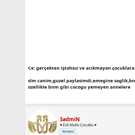
Ce: gerçekten iştahsız ve acıkmayan çocuklara
slm canim,guzel paylasimdi,emegine saglik,bnc
ozellikle bnm gibi cocogu yemeyen annelere
SadmiN
♥ Evli Mutlu Çocuklu ♥
Yönetici