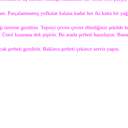
un. Parçalanmamış yufkalar kalana kadar her iki katta bir yağ g
ı üzerine gezdirin. Tepsiyi çevire çevire dilediğiniz şekilde k
. Üzeri kızarana dek pişirin. Bu arada şerbeti hazırlayın. Bun
cak şerbeti gezdirin. Baklava şerbeti çekince servis yapın.