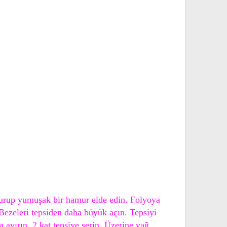
oğurup yumuşak bir hamur elde edin. Folyoya
Bezeleri tepsiden daha büyük açın. Tepsiyi
a ayırın. 2 kat tepsiye serin. Üzerine yağ