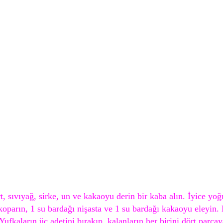
 sıvıyağ, sirke, un ve kakaoyu derin bir kaba alın. İyice y
oparın, 1 su bardağı nişasta ve 1 su bardağı kakaoyu eleyin. 
ufkaların üç adetini bırakıp, kalanların her birini dört parçay