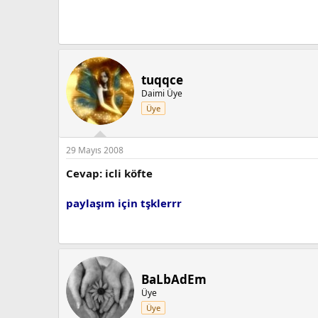
tuqqce
Daimi Üye
Üye
29 Mayıs 2008
Cevap: icli köfte
paylaşım için tşklerrr
BaLbAdEm
Üye
Üye