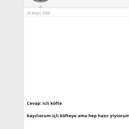
29 Mayıs 2008
Cevap: icli köfte
bayılıorum içli köfteye ama hep hazır yiyi