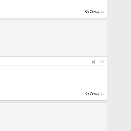
Cevapla
#2
Cevapla