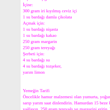
İçine:
300 gram iri kıyılmış ceviz içi
1 su bardağı damla çikolata
Açmak için:
1 su bardağı nişasta
1 su bardağı kakao
250 gram margarin
250 gram tereyağı
Şerbeti için:
4 su bardağı su
4 su bardağı tozşeker,
yarım limon
Yemeğin Tarifi
Öncelikle hamur malzemesi olan yumurta, yoğurt,
sarıp yarım saat dinlendirin. Hamurdan 15 beze k
yağlayın. 250 gram tereyağı ve margarini eritin. Y