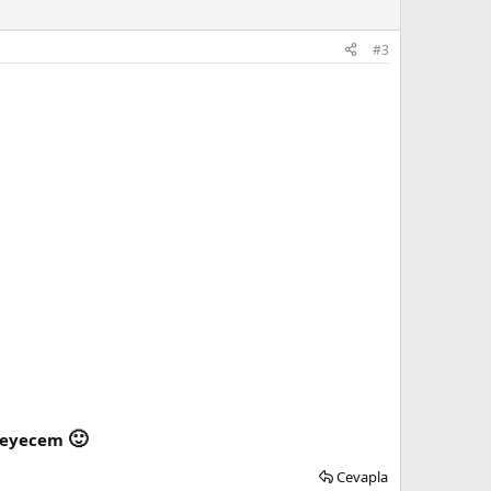
#3
🙂
eneyecem
Cevapla