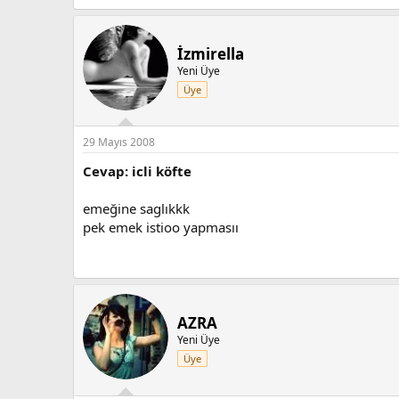
İzmirella
Yeni Üye
Üye
29 Mayıs 2008
Cevap: icli köfte
emeğine saglıkkk
pek emek istioo yapmasıı
AZRA
Yeni Üye
Üye