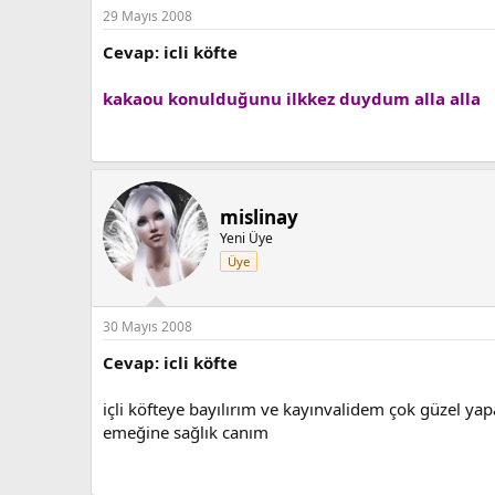
29 Mayıs 2008
Cevap: icli köfte
kakaou konulduğunu ilkkez duydum alla alla
mislinay
Yeni Üye
Üye
30 Mayıs 2008
Cevap: icli köfte
içli köfteye bayılırım ve kayınvalidem çok güzel yap
emeğine sağlık canım