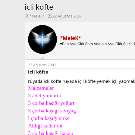
icli köfte
K
B
*MeleK*
22 Ağustos 2007
o
a
n
ş
b
l
u
a
*MeleK*
y
n
♥Ben Aşık Olduğum Adamın Aşık Olduğu Kad
u
g
b
ı
a
ç
ş
t
22 Ağustos 2007
l
a
icli köfte
a
r
rüyada icli köfte rüyada içli köfte yemek içli yapma
t
i
a
h
Malzemeler
n
i
3 adet yumurta
3 çorba kaşığı yoğurt
3 çorba kaşığı sıvıyağ
l çorba kaşığı sirke
Aldığı kadar un
3 çorba kaşığı kakao