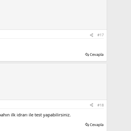
#17
Cevapla
#18
n ilk idrarı ile test yapabilirsiniz.
Cevapla