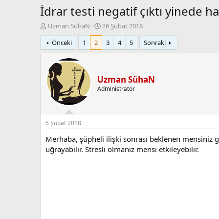
İdrar testi negatif çıktı yinede h
K
B
Uzman SühaN
26 Şubat 2016
o
a
Önceki
1
2
3
4
5
Sonraki
n
ş
b
l
u
a
y
n
u
g
Uzman SühaN
b
ı
Administrator
a
ç
ş
t
l
a
a
r
5 Şubat 2018
t
i
Merhaba, şüpheli ilişki sonrası beklenen mensiniz
a
h
uğrayabilir. Stresli olmanız mensi etkileyebilir.
n
i