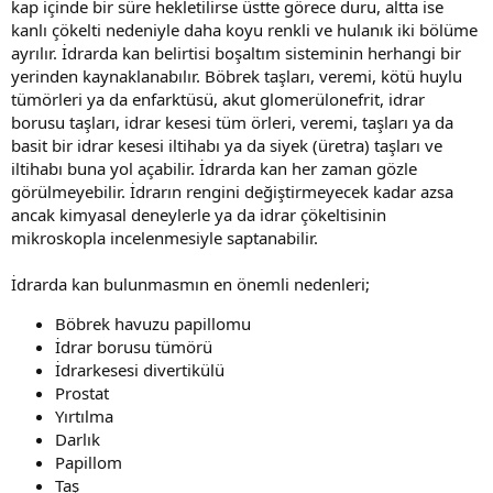
kap içinde bir süre hekletilirse üstte görece duru, altta ise
kanlı çökelti nedeniyle daha koyu renkli ve hulanık iki bölüme
ayrılır. İdrarda kan belirtisi boşaltım sisteminin herhangi bir
yerinden kaynaklanabılır. Böbrek taşları, veremi, kötü huylu
tümörleri ya da enfarktüsü, akut glomerülonefrit, idrar
borusu taşları, idrar kesesi tüm örleri, veremi, taşları ya da
basit bir idrar kesesi iltihabı ya da siyek (üretra) taşları ve
iltihabı buna yol açabilir. İdrarda kan her zaman gözle
görülmeyebilir. İdrarın rengini değiştirmeyecek kadar azsa
ancak kimyasal deneylerle ya da idrar çökeltisinin
mikroskopla incelenmesiyle saptanabilir.
İdrarda kan bulunmasmın en önemli nedenleri;
Böbrek havuzu papillomu
İdrar borusu tümörü
İdrarkesesi divertikülü
Prostat
Yırtılma
Darlık
Papillom
Taş