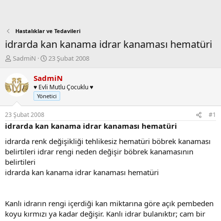
Hastalıklar ve Tedavileri
idrarda kan kanama idrar kanaması hematüri
K
B
SadmiN
23 Şubat 2008
o
a
n
ş
SadmiN
b
l
♥ Evli Mutlu Çocuklu ♥
u
a
Yönetici
y
n
u
g
23 Şubat 2008
#1
b
ı
idrarda kan kanama idrar kanaması hematüri
a
ç
ş
t
idrarda renk değişikliği tehlikesiz hematüri böbrek kanaması
l
a
belirtileri idrar rengi neden değişir böbrek kanamasının
a
r
belirtileri
t
i
idrarda kan kanama idrar kanaması hematüri
a
h
n
i
Kanlı idrarın rengi içerdiği kan miktarına göre açık pembeden
koyu kırmızı ya kadar değişir. Kanlı idrar bulanıktır; cam bir