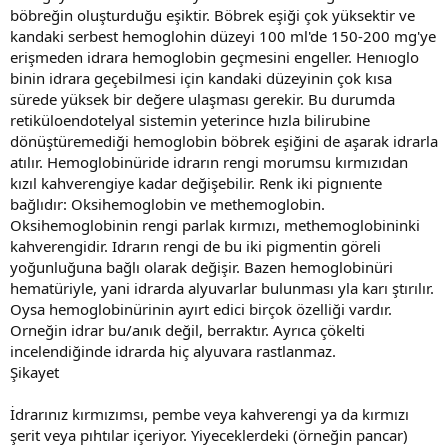
böbreğin oluşturduğu eşiktir. Böbrek eşiği çok yüksektir ve
kandaki serbest hemoglohin düzeyi 100 ml'de 150-200 mg'ye
erişmeden idrara hemoglobin geçmesini engeller. Henıoglo
binin idrara geçebilmesi için kandaki düzeyinin çok kısa
sürede yüksek bir değere ulaşması gerekir. Bu durumda
retiküloendotelyal sistemin yeterince hızla bilirubine
dönüştüremediği hemoglobin böbrek eşiğini de aşarak idrarla
atılır. Hemoglobinüride idrarın rengi morumsu kırmızıdan
kızıl kahverengiye kadar değişebilir. Renk iki pignıente
bağlıdır: Oksihemoglobin ve methemoglobin.
Oksihemoglobinin rengi parlak kırmızı, methemoglobininki
kahverengidir. Idrarın rengi de bu iki pigmentin göreli
yoğunluğuna bağlı olarak değişir. Bazen hemoglobinüri
hematüriyle, yani idrarda alyuvarlar bulunması yla karı ştırılır.
Oysa hemoglobinürinin ayırt edici birçok özelliği vardır.
Orneğin idrar bu/anık değil, berraktır. Ayrıca çökelti
incelendiğinde idrarda hiç alyuvara rastlanmaz.
Şikayet
İdrarınız kırmızımsı, pembe veya kahverengi ya da kırmızı
şerit veya pıhtılar içeriyor. Yiyeceklerdeki (örneğin pancar)