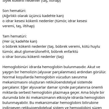
Siyek kökenli nedenler (taş, iltihap)
Son hematüri:
(Ağırlıklı olarak üçüncü kadehte kan)
o idrar kesesi kökenli nedenler (tümör, idrar kesesi
veremi, taş, iltihap)
Tam hematüri:
(Her üç kadehte kan)
o böbrek kökenli nedenler (taş. böbrek veremi, kötü huylu
tümör, akut glomerülonefrit, böbrek enfarktü
o idrar borusu kökenli nedenler (taş)
Hemoglobinüri idrarda hemoglobin bulunmasıdır. Akut ve
yaygın bır hemolizin (alyuvar parçalanması) ardından görülür.
Normal koşullarda hemoglobin vücudun savunma
mekanizmasını oluşturan retiküloendotelyal sistemde
parçalanır. Eğer alyuvarlar damar içinde parçalanırsa önemli
miktarda serbest hemoglobin plazmaya geçer. Ama böyle bir
durumda bile iki mekanizmanın etkisiyle idrarda hemoglobin
bulunmayabilir. Bu mekanizmalar hemoglobini bilirubine
indirgeyen retikuioendotelyal sistem ve hemoglobini süzen