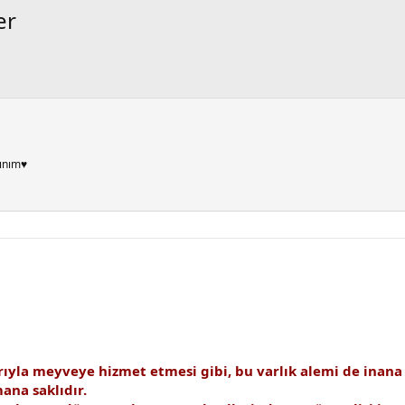
er
ınım♥
rıyla meyveye hizmet etmesi gibi, bu varlık alemi de inana
ana saklıdır.