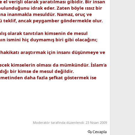
el verişli olarak yaratılması gibidir. Bir insan
bulunduğunu idrak eder. Zaten böyle ıssız bir
 Ona inanmakla mesuldür. Namaz, oruç ve
nkü teklif, ancak peygamber göndermekle olur.
nlış olarak tanıtılan kimsenin de mesul
n ismini hiç duymamış biri gibi olacağını;
e hakikatı araştırmak için insanı düşünmeye ve
girecek kimselerin olması da mümkündür. İslam’a
ığı bir kimse de mesul değildir.
hametinden daha fazla şefkat göstermek ise
Moderatör tarafında düzenlendi:
23 Nisan 2009
Cevapla