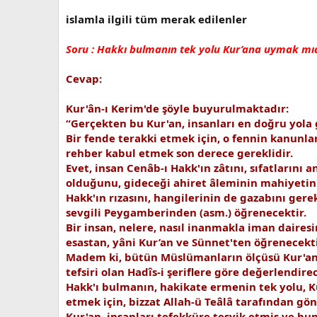
islamla ilgili tüm merak edilenler
Soru : Hakkı bulmanın tek yolu Kur’ana uymak mıd
Cevap:
Kur'ân-ı Kerim'de şöyle buyurulmaktadır:
“Gerçekten bu Kur'an, insanları en doğru yola gö
Bir fende terakki etmek için, o fennin kanunla
rehber kabul etmek son derece gereklidir.
Evet, insan Cenâb-ı Hakk'ın zâtını, sıfatlarını 
olduğunu, gideceği ahiret âleminin mahiyetini, h
Hakk'ın rızasını, hangilerinin de gazabını ger
sevgili Peygamberinden (asm.) öğrenecektir.
Bir insan, nelere, nasıl inanmakla iman dairesi
esastan, yâni Kur’an ve Sünnet'ten öğrenecekti
Madem ki, bütün Müslümanların ölçüsü Kur'an v
tefsiri olan Hadîs-i şeriflere göre değerlendirec
Hakk'ı bulmanın, hakikate ermenin tek yolu, Ku
etmek için, bizzat Allah-ü Teâlâ tarafından gö
Kur'an, insanları tefekküre teşvik etmiş ve bun