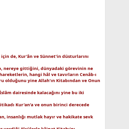
için de, Kur'ân ve Sünnet'in düsturlarını
ip, nereye gittiğini, dünyadaki görevinin ne
 hareketlerin, hangi hâl ve tavırların Cenâb-ı
oğru olduğunu yine Allah'ın Kitabından ve Onun
İslâm dairesinde kalacağını yine bu iki
itikadı Kur'an'a ve onun birinci derecede
n, insanlığı mutlak hayır ve hakikate sevk
s verdiği ölçülerle kâinat Kitabı'nı