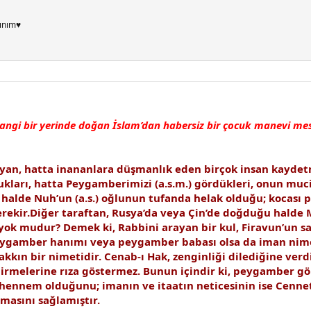
ınım♥
angi bir yerinde doğan İslam’dan habersiz bir çocuk manevi mesu
yan, hatta inananlara düşmanlık eden birçok insan kaydetm
ukları, hatta Peygamberimizi (a.s.m.) gördükleri, onun muc
alde Nuh’un (a.s.) oğlunun tufanda helak olduğu; kocası p
kir.Diğer taraftan, Rusya’da veya Çin’de doğduğu halde 
k mudur? Demek ki, Rabbini arayan bir kul, Firavun’un sa
peygamber hanımı veya peygamber babası olsa da iman nim
kkın bir nimetidir. Cenab-ı Hak, zenginliği dilediğine verdi
e girmelerine rıza göstermez. Bunun içindir ki, peygamber 
hennem olduğunu; imanın ve itaatın neticesinin ise Cennet 
lmasını sağlamıştır.