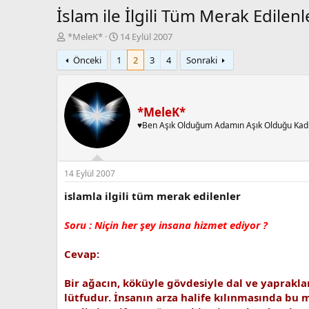
İslam ile İlgili Tüm Merak Edilenl
K
B
*MeleK*
14 Eylül 2007
o
a
Önceki
1
2
3
4
Sonraki
n
ş
b
l
u
a
y
n
u
g
*MeleK*
b
ı
♥Ben Aşık Olduğum Adamın Aşık Olduğu Kad
a
ç
ş
t
l
a
a
r
14 Eylül 2007
t
i
islamla ilgili tüm merak edilenler
a
h
n
i
Soru : Niçin her şey insana hizmet ediyor ?
Cevap:
Bir ağacın, köküyle gövdesiyle dal ve yaprakla
lütfudur. İnsanın arza halife kılınmasında bu m