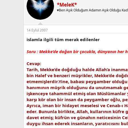
*MeleK*
♥Ben Aşık Olduğum Adamın Aşık Olduğu Kad
14 Eylül 2007
islamla ilgili tüm merak edilenler
Soru : Mekke’de doğan bir çocukla, dünyanın her h
Cevap:
Tarih, Mekke’de doğduğu halde Allah’a inanma
bin Halef ve benzeri müşrikler, Mekke’de doğd
etmemişlerdir.Yine, babası peygamber olduğu h
hanımının müşrik olduğunu da unutmamak gere
işkenceye tahammül etmiş olan Müslümanlar yo
karşı kör olan bir insan da peygamber oğlu, 
Ayrıca, iman bir hidayet meselesi ve Cenab-ı Ha
eder. Bununla birlikte, Allah, kullarının küfr
davet etmiş; küfrün ve günahın neticesinin Ce
duygu ihsan ederek insanların, yaratıcısını bu