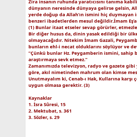
Zira insanın ruhunda yaratıcısını tanıma kabiliy
dünyanın neresinde dünyaya gelirse gelsin, All
yerde doğup da Allah’ın ismini hiç duymayan 
benzeri ibadetlerden mesul değildir.İmam Eş’a
(1) Bunlar itaat etseler sevap görürler, etmezl
Bir diğer husus da, dinin yasak edildiği bir ü
olmayacağıdır. Nitekim İmam Gazali, Peygamberi
bunların ehl-i necat olduklarını söylüyor ve d
“Çünkü bunlar Hz. Peygamberin ismini, sahip bu
araştırmaya sevk etmez.”
Zamanımızda televizyon, radyo ve gazete gibi y
göre, akıl nimetinden mahrum olan kimse mesul
Unutmayalım ki, Cenab-ı Hak, Kullarına karşı 
uygun olmasa gerektir. (3)
Kaynaklar
1. İsra Sûresi, 15
2. Mektubat, s. 361
3. Sözler, s. 29