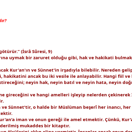
ır?
türür.” (İsrâ Sûresi, 9)
rına uymak bir zaruret olduğu gibi, hak ve hakikati bulmak 
ancak Kur'an'ın ve Sünnet'in irşadıyla bilebilir. Nereden gel
akikatini ancak bu iki vesile ile anlayabilir. Hangi fiil ve
ektireceğini; neyin hak, neyin batıl ve neyin hata, neyin d
ne gireceğini ve hangi amelleri işleyip nelerden çekinerek 
r.
e Sünnet'tir, o halde bir Müslüman beşerî her inancı, her 
ektir.
r'an'a iman ve onun gereği ile amel etmektir. Çünkü, Kur'a
nderilmiş mukaddes bir kitaptır.
un ölçülerini aklın eline vermiştir. İnsanlar ancak onun der