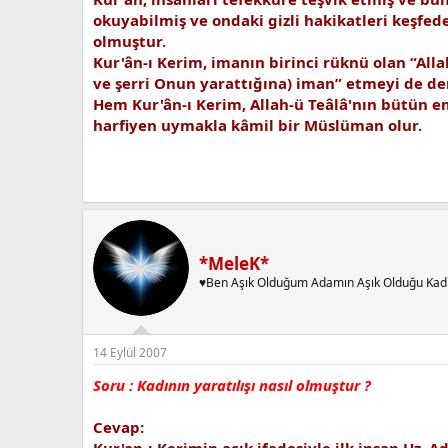
okuyabilmiş ve ondaki gizli hakikatleri keşfed
olmuştur.
Kur'ân-ı Kerim, imanın birinci rüknü olan “Alla
ve şerri Onun yarattığına) iman” etmeyi de der
Hem Kur'ân-ı Kerim, Allah-ü Teâlâ'nın bütün e
harfiyen uymakla kâmil bir Müslüman olur.
*MeleK*
♥Ben Aşık Olduğum Adamın Aşık Olduğu Kad
14 Eylül 2007
Soru : Kadının yaratılışı nasıl olmuştur ?
Cevap:
Kur'an-ı Kerimin açık ifadesiyle ilk insan Hz.