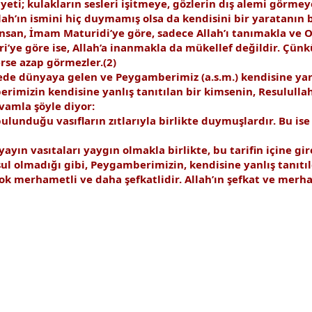
eti; kulakların sesleri işitmeye, gözlerin dış alemi görmeye 
ah’ın ismini hiç duymamış olsa da kendisini bir yaratanın 
insan, İmam Maturidi’ye göre, sadece Allah’ı tanımakla ve
ri’ye göre ise, Allah’a inanmakla da mükellef değildir. Çü
erse azap görmezler.(2)
lkede dünyaya gelen ve Peygamberimiz (a.s.m.) kendisine ya
mizin kendisine yanlış tanıtılan bir kimsenin, Resulullahı
evamla şöyle diyor:
lunduğu vasıfların zıtlarıyla birlikte duymuşlardır. Bu is
ayın vasıtaları yaygın olmakla birlikte, bu tarifin içine 
 olmadığı gibi, Peygamberimizin, kendisine yanlış tanıtıld
çok merhametli ve daha şefkatlidir. Allah’ın şefkat ve mer