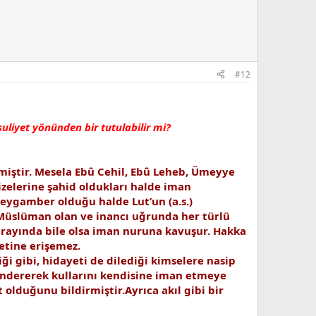
#12
liyet yönünden bir tutulabilir mi?
iştir. Mesela Ebû Cehil, Ebû Leheb, Ümeyye
izelerine şahid oldukları halde iman
eygamber olduğu halde Lut’un (a.s.)
Müslüman olan ve inancı uğrunda her türlü
rayında bile olsa iman nuruna kavuşur. Hakka
etine erişemez.
ği gibi, hidayeti de dilediği kimselere nasip
göndererek kullarını kendisine iman etmeye
olduğunu bildirmiştir.Ayrıca akıl gibi bir