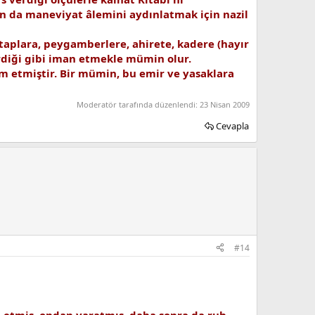
'an da maneviyat âlemini aydınlatmak için nazil
kitaplara, peygamberlere, ahirete, kadere (hayır
irdiği gibi iman etmekle mümin olur.
im etmiştir. Bir mümin, bu emir ve yasaklara
Moderatör tarafında düzenlendi:
23 Nisan 2009
Cevapla
#14
ih etmiş, ondan yaratmış, daha sonra da ruh