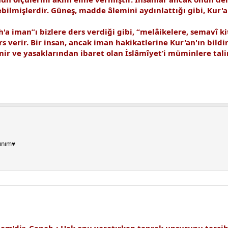
ebilmişlerdir. Güneş, madde âlemini aydınlattığı gibi, Kur
h'a iman”ı bizlere ders verdiği gibi, “melâikelere, semavî 
s verir. Bir insan, ancak iman hakikatlerine Kur'an'ın bild
mir ve yasaklarından ibaret olan İslâmîyet’i müminlere tal
ınım♥
 Adem'dir. Cenab-ı Hak onu yaratırken toprak unsurunu terc