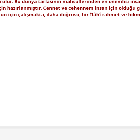
buyrulur. Bu dünya tarlasının mahsullerinden en önemlisi in
çin hazırlanmıştır. Cennet ve cehennem insan için olduğu g
nun için çalışmakta, daha doğrusu, bir İlâhî rahmet ve hik