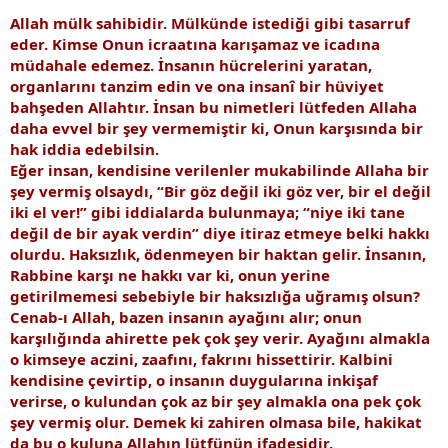
Allah mülk sahibidir. Mülkünde istediği gibi tasarruf
eder. Kimse Onun icraatına karışamaz ve icadına
müdahale edemez. İnsanın hücrelerini yaratan,
organlarını tanzim edin ve ona insanî bir hüviyet
bahşeden Allahtır. İnsan bu nimetleri lütfeden Allaha
daha evvel bir şey vermemiştir ki, Onun karşısında bir
hak iddia edebilsin.
Eğer insan, kendisine verilenler mukabilinde Allaha bir
şey vermiş olsaydı, “Bir göz değil iki göz ver, bir el değil
iki el ver!” gibi iddialarda bulunmaya; “niye iki tane
değil de bir ayak verdin” diye itiraz etmeye belki hakkı
olurdu. Haksızlık, ödenmeyen bir haktan gelir. İnsanın,
Rabbine karşı ne hakkı var ki, onun yerine
getirilmemesi sebebiyle bir haksızlığa uğramış olsun?
Cenab-ı Allah, bazen insanın ayağını alır; onun
karşılığında ahirette pek çok şey verir. Ayağını almakla
o kimseye aczini, zaafını, fakrını hissettirir. Kalbini
kendisine çevirtip, o insanın duygularına inkişaf
verirse, o kulundan çok az bir şey almakla ona pek çok
şey vermiş olur. Demek ki zahiren olmasa bile, hakikat
da bu o kuluna Allahın lütfünün ifadesidir.