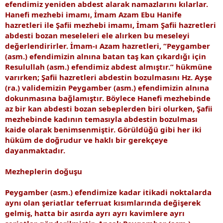
efendimiz yeniden abdest alarak namazlarını kılarlar.
Hanefi mezhebi imamı, İmam Azam Ebu Hanife
hazretleri ile Şafii mezhebi imamı, İmam Şafii hazretleri
abdesti bozan meseleleri ele alırken bu meseleyi
değerlendirirler. İmam-ı Azam hazretleri, “Peygamber
(asm.) efendimizin alnına batan taş kan çıkardığı için
Resulullah (asm.) efendimiz abdest almıştır.” hükmüne
varırken; Şafii hazretleri abdestin bozulmasını Hz. Ayşe
(ra.) validemizin Peygamber (asm.) efendimizin alnına
dokunmasına bağlamıştır. Böylece Hanefi mezhebinde
az bir kan abdesti bozan sebeplerden biri olurken, Şafii
mezhebinde kadının temasıyla abdestin bozulması
kaide olarak benimsenmiştir. Görüldüğü gibi her iki
hüküm de doğrudur ve haklı bir gerekçeye
dayanmaktadır.
Mezheplerin doğuşu
Peygamber (asm.) efendimize kadar itikadi noktalarda
aynı olan şeriatlar teferruat kısımlarında değişerek
gelmiş, hatta bir asırda ayrı ayrı kavimlere ayrı