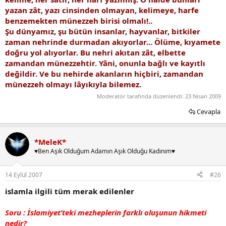
yazan zât, yazı cinsinden olmayan, kelimeye, harfe
benzemekten münezzeh birisi olmalı!..
Şu dünyamız, şu bütün insanlar, hayvanlar, bitkiler
zaman nehrinde durmadan akıyorlar... Ölüme, kıyamete
doğru yol alıyorlar. Bu nehri akıtan zât, elbette
zamandan münezzehtir. Yâni, onunla bağlı ve kayıtlı
değildir. Ve bu nehirde akanların hiçbiri, zamandan
münezzeh olmayı lâyıkıyla bilemez.
Moderatör tarafında düzenlendi:
23 Nisan 2009
Cevapla
*MeleK*
♥Ben Aşık Olduğum Adamın Aşık Olduğu Kadınım♥
14 Eylül 2007
#26
islamla ilgili tüm merak edilenler
Soru : İslamiyet’teki mezheplerin farklı oluşunun hikmeti
nedir?