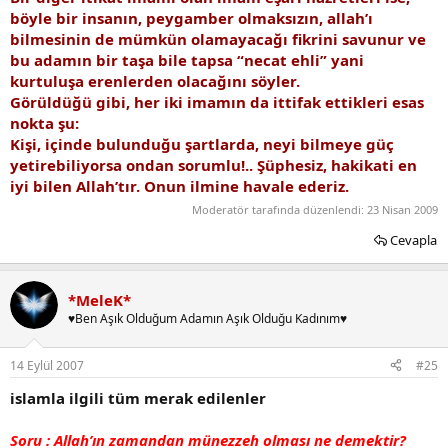
böyle bir insanın, peygamber olmaksızın, allah’ı
bilmesinin de mümkün olamayacağı fikrini savunur ve
bu adamın bir taşa bile tapsa “necat ehli” yani
kurtuluşa erenlerden olacağını söyler.
Görüldüğü gibi, her iki imamın da ittifak ettikleri esas
nokta şu:
Kişi, içinde bulunduğu şartlarda, neyi bilmeye güç
yetirebiliyorsa ondan sorumlu!.. Şüphesiz, hakikati en
iyi bilen Allah’tır. Onun ilmine havale ederiz.
Moderatör tarafında düzenlendi:
23 Nisan 2009
Cevapla
*MeleK*
♥Ben Aşık Olduğum Adamın Aşık Olduğu Kadınım♥
14 Eylül 2007
#25
islamla ilgili tüm merak edilenler
Soru : Allah’ın zamandan münezzeh olması ne demektir?