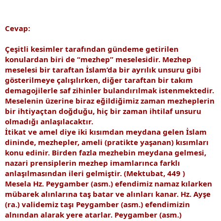
Cevap:
Çeşitli kesimler tarafından gündeme getirilen
konulardan biri de “mezhep” meselesidir. Mezhep
meselesi bir taraftan İslam’da bir ayrılık unsuru gibi
gösterilmeye çalışılırken, diğer taraftan bir takım
demagojilerle saf zihinler bulandırılmak istenmektedir.
Meselenin üzerine biraz eğildiğimiz zaman mezheplerin
bir ihtiyaçtan doğduğu, hiç bir zaman ihtilaf unsuru
olmadığı anlaşılacaktır.
İtikat ve amel diye iki kısımdan meydana gelen İslam
dininde, mezhepler, ameli (pratikte yaşanan) kısımları
konu edinir. Birden fazla mezhebin meydana gelmesi,
nazari prensiplerin mezhep imamlarınca farklı
anlaşılmasından ileri gelmiştir. (Mektubat, 449 )
Mesela Hz. Peygamber (asm.) efendimiz namaz kılarken
mübarek alınlarına taş batar ve alınları kanar. Hz. Ayşe
(ra.) validemiz taşı Peygamber (asm.) efendimizin
alnından alarak yere atarlar. Peygamber (asm.)