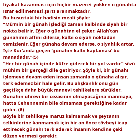
liyakat kazanması için hiçbir mazeret yokken o günahta
ısrar edilmemesi şartı aranmaktadır.
Bu husustaki bir hadisin meali şöyle:
“Mü’min bir günah işlediği zaman kalbinde siyah bir
nokta belirir. Eğer o günahtan el çeker, Allah’tan
günahının affını dilerse, kalbi o siyah noktadan
temizlenir. Eğer günaha devam ederse, o siyahlık artar.
İşte Kur’anda geçen ‘günahın kalbi kaplaması’ bu
manadadır.”(5)
“Her bir günah içinde küfre gidecek bir yol vardır” sözü
mühim bir gerçeği dile getiriyor. Şöyle ki, bir günahı
işlemeye devam eden insan zamanla o günaha alışır,
terk edemez bir hale gelir. Bu alışkanlık onu gün
geçtikçe daha büyük manevi tehlikelere sürükler.
Günahın uhrevi bir cezasının olmayacağına inanmaya,
hatta Cehennemin bile olmaması gerektiğine kadar
gider. (6)
Böyle bir tehlikeye maruz kalmamak ve şeytanın
telkinlerine kanmamak için bir an önce tövbeyi icap
ettirecek günahı terk ederek insanın kendine çeki
düzen vermesi gerekir.