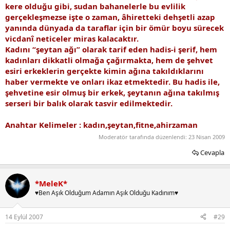
kere olduğu gibi, sudan bahanelerle bu evlilik
gerçekleşmezse işte o zaman, âhiretteki dehşetli azap
yanında dünyada da taraflar için bir ömür boyu sürecek
vicdanî neticeler miras kalacaktır.
Kadını “şeytan ağı” olarak tarif eden hadis-i şerif, hem
kadınları dikkatli olmağa çağırmakta, hem de şehvet
esiri erkeklerin gerçekte kimin ağına takıldıklarını
haber vermekte ve onları ikaz etmektedir. Bu hadis ile,
şehvetine esir olmuş bir erkek, şeytanın ağına takılmış
serseri bir balık olarak tasvir edilmektedir.
Anahtar Kelimeler : kadın,şeytan,fitne,ahirzaman
Moderatör tarafında düzenlendi:
23 Nisan 2009
Cevapla
*MeleK*
♥Ben Aşık Olduğum Adamın Aşık Olduğu Kadınım♥
14 Eylül 2007
#29