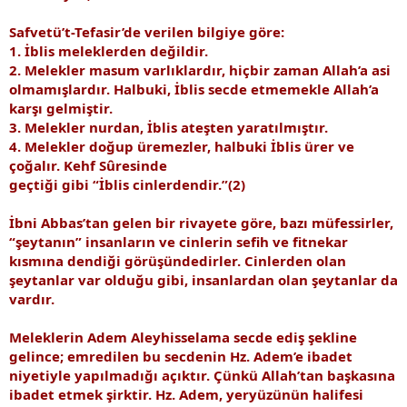
Safvetü’t-Tefasir’de verilen bilgiye göre:
1. İblis meleklerden değildir.
2. Melekler masum varlıklardır, hiçbir zaman Allah’a asi
olmamışlardır. Halbuki, İblis secde etmemekle Allah’a
karşı gelmiştir.
3. Melekler nurdan, İblis ateşten yaratılmıştır.
4. Melekler doğup üremezler, halbuki İblis ürer ve
çoğalır. Kehf Sûresinde
geçtiği gibi “İblis cinlerdendir.”(2)
İbni Abbas’tan gelen bir rivayete göre, bazı müfessirler,
“şeytanın” insanların ve cinlerin sefih ve fitnekar
kısmına dendiği görüşündedirler. Cinlerden olan
şeytanlar var olduğu gibi, insanlardan olan şeytanlar da
vardır.
Meleklerin Adem Aleyhisselama secde ediş şekline
gelince; emredilen bu secdenin Hz. Adem’e ibadet
niyetiyle yapılmadığı açıktır. Çünkü Allah’tan başkasına
ibadet etmek şirktir. Hz. Adem, yeryüzünün halifesi