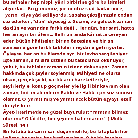
bu safhalar hep nispî, yâni birbirine göre bu isimleri
alıyorlar... Bu günümüz, yirmi-otuz saat kadar önce,
“yarın” diye yâd ediliyordu. Sabaha çıktığımızda ondan
söz ederken, “dün” diyeceğiz. Geçmiş ve gelecek zaman
da dün ve yarından farklı değil. Her gün, her saat, hatta
her an ayrı bir âlem... Belli bir anda kâinatta cereyan
eden bütün hâdiseler, bir an öncesine ve bir an
sonrasına göre farklı tablolar meydana getiriyorlar.
Öyleyse, her an bu âlemde ayrı bir levha sergileniyor...
İşte zaman, sıra sıra dizilen bu tablolarda okunuyor,
yahut, bu tablolar zamanın içinde dokunuyor. Zaman
hakkında çok şeyler söylenmiş. Mâhiyeti ne olursa
olsun, gerçek şu ki, varlıkların hareketleriyle,
seyirleriyle, konup göçmeleriyle ilgili bir kavram olan
zaman, bütün âlemlerin Rabbi ve Hâlıkı için söz konusu
olamaz. O, yaratılmış ve yaratılacak bütün eşyayı, ezelî
ilmiyle bilir.
Âyet-i Kerime’de ne güzel buyurulur: “Yaratan bilmez
olur mu? O lâtiftir, her şeyden haberdardır.” ( Mülk
Sûresi, 14 )
Bir kitaba bakan insan düşünmeli ki, bu kitaptaki her
kelime, her satır, her harf yazılmış. O halde bunları