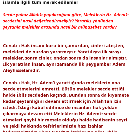
islamla ilgili tüm merak edilenler
Secde yalnız Allah’a yapılacağına göre, Meleklerin Hz. Adem’e
secdesini nasıl değerlendirmeliyiz? Yaratılış yönünden
şeytanla melekler arasında nasıl bir münasebet vardır?
Cenab-ı Hak insanı kuru bir çamurdan, cinleri ateşten,
melekleri de nurdan yaratmıştır. Yaratılışta ilk sırayı
melekler, sonra cinler, ondan sonra da insanlar almıştır.
İlk yaratılan insan, aynı zamanda ilk peygamber Adem
Aleyhisselamdır.
Cenab-ı Hak, Hz. Adem’i yarattığında meleklerin ona
secde etmelerini emretti. Bütün melekler secde ettiği
halde İblis secdeden kaçındı. Bundan sonra da kıyamete
kadar şeytanlığını devam ettirmek için Allah’tan izin
istedi. İsteği kabul edilince de insanları hak yoldan
çıkarmaya devam etti.Meleklerin Hz. Adem’e secde
etmeleri gaybi bir mesele olduğu halde hadisenin seyri
ve şekli hakkında tefsirlerimizde bazı izahlar
bulunmaktadır. Ebu’s-Suud’un izahlarına göre, İblis