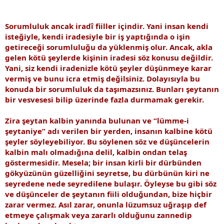
Sorumluluk ancak iradî fiiller içindir. Yani insan kendi
isteğiyle, kendi iradesiyle bir iş yaptığında o işin
getireceği sorumluluğu da yüklenmiş olur. Ancak, akla
gelen kötü şeylerde kişinin iradesi söz konusu değildir.
Yani, siz kendi iradenizle kötü şeyler düşünmeye karar
vermiş ve bunu icra etmiş değilsiniz. Dolayısıyla bu
konuda bir sorumluluk da taşımazsınız. Bunları şeytanın
bir vesvesesi bilip üzerinde fazla durmamak gerekir.
Zira şeytan kalbin yanında bulunan ve “lümme-i
şeytaniye” adı verilen bir yerden, insanın kalbine kötü
şeyler söyleyebiliyor. Bu söylenen söz ve düşüncelerin
kalbin malı olmadığına delil, kalbin ondan telaş
göstermesidir. Mesela; bir insan kirli bir dürbünden
gökyüzünün güzelliğini seyretse, bu dürbünün kiri ne
seyredene nede seyredilene bulaşır. Öyleyse bu gibi söz
ve düşünceler de şeytanın fiili olduğundan, bize hiçbir
zarar vermez. Asıl zarar, onunla lüzumsuz uğraşıp def
etmeye çalışmak veya zararlı olduğunu zannedip