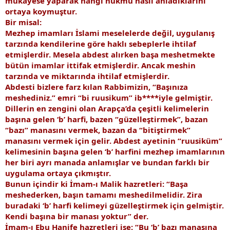
mukayese yaparak hangi hükmü nasıl anladıklarını
ortaya koymuştur.
Bir misal:
Mezhep imamları İslami meselelerde değil, uygulanış
tarzında kendilerine göre haklı sebeplerle ihtilaf
etmişlerdir. Mesela abdest alırken başa meshetmekte
bütün imamlar ittifak etmişlerdir. Ancak meshin
tarzında ve miktarında ihtilaf etmişlerdir.
Abdesti bizlere farz kılan Rabbimizin, “Başınıza
meshediniz.” emri “bi ruusikum” ib****iyle gelmiştir.
Dillerin en zengini olan Arapça’da çeşitli kelimelerin
başına gelen ‘b’ harfi, bazen “güzelleştirmek”, bazan
“bazı” manasını vermek, bazan da “bitiştirmek”
manasını vermek için gelir. Abdest ayetinin “ruusiküm”
kelimesinin başına gelen ‘b’ harfini mezhep imamlarının
her biri ayrı manada anlamışlar ve bundan farklı bir
uygulama ortaya çıkmıştır.
Bunun içindir ki İmam-ı Malik hazretleri: “Başa
meshederken, başın tamamı meshedilmelidir. Zira
buradaki ‘b’ harfi kelimeyi güzelleştirmek için gelmiştir.
Kendi başına bir manası yoktur” der.
İmam-ı Ebu Hanife hazretleri ise: “Bu ‘b’ bazı manasına