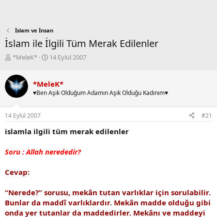
İslam ve İnsan
İslam ile İlgili Tüm Merak Edilenler
K
B
*MeleK*
14 Eylül 2007
o
a
n
ş
b
l
*MeleK*
u
a
♥Ben Aşık Olduğum Adamın Aşık Olduğu Kadınım♥
y
n
u
g
14 Eylül 2007
#21
b
ı
a
ç
islamla ilgili tüm merak edilenler
ş
t
l
a
Soru : Allah nerededir?
a
r
t
i
a
h
Cevap:
n
i
“Nerede?” sorusu, mekân tutan varlıklar için sorulabilir.
Bunlar da maddî varlıklardır. Mekân madde olduğu gibi
onda yer tutanlar da maddedirler. Mekânı ve maddeyi