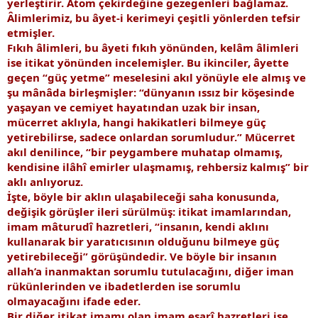
yerleştirir. Atom çekirdeğine gezegenleri bağlamaz.
Âlimlerimiz, bu âyet-i kerimeyi çeşitli yönlerden tefsir
etmişler.
Fıkıh âlimleri, bu âyeti fıkıh yönünden, kelâm âlimleri
ise itikat yönünden incelemişler. Bu ikinciler, âyette
geçen “güç yetme” meselesini akıl yönüyle ele almış ve
şu mânâda birleşmişler: “dünyanın ıssız bir köşesinde
yaşayan ve cemiyet hayatından uzak bir insan,
mücerret aklıyla, hangi hakikatleri bilmeye güç
yetirebilirse, sadece onlardan sorumludur.” Mücerret
akıl denilince, “bir peygambere muhatap olmamış,
kendisine ilâhî emirler ulaşmamış, rehbersiz kalmış” bir
aklı anlıyoruz.
İşte, böyle bir aklın ulaşabileceği saha konusunda,
değişik görüşler ileri sürülmüş: itikat imamlarından,
imam mâturudî hazretleri, “insanın, kendi aklını
kullanarak bir yaratıcısının olduğunu bilmeye güç
yetirebileceği” görüşündedir. Ve böyle bir insanın
allah’a inanmaktan sorumlu tutulacağını, diğer iman
rükünlerinden ve ibadetlerden ise sorumlu
olmayacağını ifade eder.
Bir diğer itikat imamı olan imam eşarî hazretleri ise,