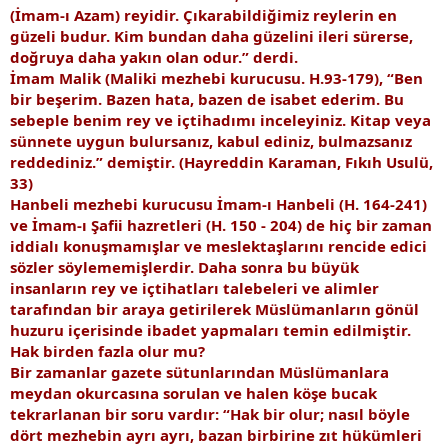
(İmam-ı Azam) reyidir. Çıkarabildiğimiz reylerin en
güzeli budur. Kim bundan daha güzelini ileri sürerse,
doğruya daha yakın olan odur.” derdi.
İmam Malik (Maliki mezhebi kurucusu. H.93-179), “Ben
bir beşerim. Bazen hata, bazen de isabet ederim. Bu
sebeple benim rey ve içtihadımı inceleyiniz. Kitap veya
sünnete uygun bulursanız, kabul ediniz, bulmazsanız
reddediniz.” demiştir. (Hayreddin Karaman, Fıkıh Usulü,
33)
Hanbeli mezhebi kurucusu İmam-ı Hanbeli (H. 164-241)
ve İmam-ı Şafii hazretleri (H. 150 - 204) de hiç bir zaman
iddialı konuşmamışlar ve meslektaşlarını rencide edici
sözler söylememişlerdir. Daha sonra bu büyük
insanların rey ve içtihatları talebeleri ve alimler
tarafından bir araya getirilerek Müslümanların gönül
huzuru içerisinde ibadet yapmaları temin edilmiştir.
Hak birden fazla olur mu?
Bir zamanlar gazete sütunlarından Müslümanlara
meydan okurcasına sorulan ve halen köşe bucak
tekrarlanan bir soru vardır: “Hak bir olur; nasıl böyle
dört mezhebin ayrı ayrı, bazan birbirine zıt hükümleri