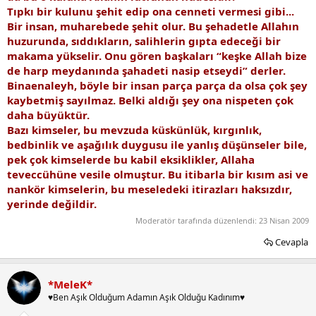
Tıpkı bir kulunu şehit edip ona cenneti vermesi gibi...
Bir insan, muharebede şehit olur. Bu şehadetle Allahın
huzurunda, sıddıkların, salihlerin gıpta edeceği bir
makama yükselir. Onu gören başkaları “keşke Allah bize
de harp meydanında şahadeti nasip etseydi” derler.
Binaenaleyh, böyle bir insan parça parça da olsa çok şey
kaybetmiş sayılmaz. Belki aldığı şey ona nispeten çok
daha büyüktür.
Bazı kimseler, bu mevzuda küskünlük, kırgınlık,
bedbinlik ve aşağılık duygusu ile yanlış düşünseler bile,
pek çok kimselerde bu kabil eksiklikler, Allaha
teveccühüne vesile olmuştur. Bu itibarla bir kısım asi ve
nankör kimselerin, bu meseledeki itirazları haksızdır,
yerinde değildir.
Moderatör tarafında düzenlendi:
23 Nisan 2009
Cevapla
*MeleK*
♥Ben Aşık Olduğum Adamın Aşık Olduğu Kadınım♥