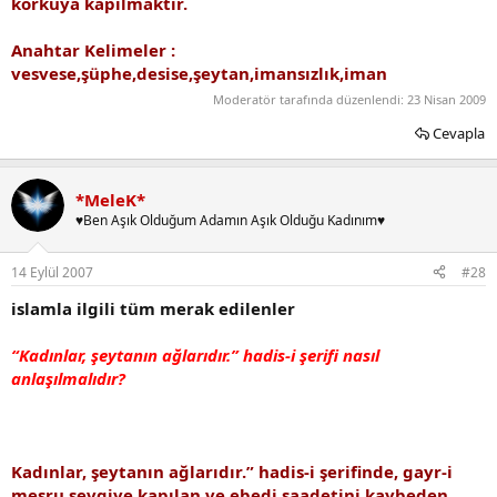
korkuya kapılmaktır.
Anahtar Kelimeler :
vesvese,şüphe,desise,şeytan,imansızlık,iman
Moderatör tarafında düzenlendi:
23 Nisan 2009
Cevapla
*MeleK*
♥Ben Aşık Olduğum Adamın Aşık Olduğu Kadınım♥
14 Eylül 2007
#28
islamla ilgili tüm merak edilenler
“Kadınlar, şeytanın ağlarıdır.” hadis-i şerifi nasıl
anlaşılmalıdır?
Kadınlar, şeytanın ağlarıdır.” hadis-i şerifinde, gayr-i
meşru sevgiye kapılan ve ebedi saadetini kaybeden