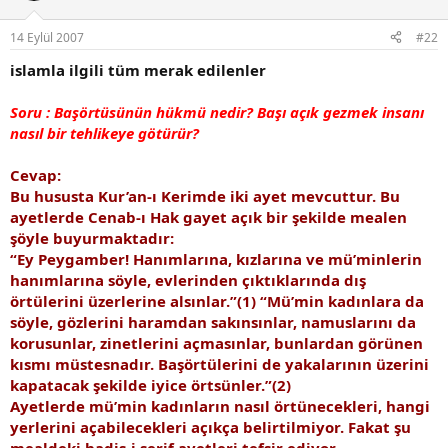
14 Eylül 2007
#22
islamla ilgili tüm merak edilenler
Soru : Başörtüsünün hükmü nedir? Başı açık gezmek insanı
nasıl bir tehlikeye götürür?
Cevap:
Bu hususta Kur’an-ı Kerimde iki ayet mevcuttur. Bu
ayetlerde Cenab-ı Hak gayet açık bir şekilde mealen
şöyle buyurmaktadır:
“Ey Peygamber! Hanımlarına, kızlarına ve mü’minlerin
hanımlarına söyle, evlerinden çıktıklarında dış
örtülerini üzerlerine alsınlar.”(1) “Mü’min kadınlara da
söyle, gözlerini haramdan sakınsınlar, namuslarını da
korusunlar, zinetlerini açmasınlar, bunlardan görünen
kısmı müstesnadır. Başörtülerini de yakalarının üzerini
kapatacak şekilde iyice örtsünler.”(2)
Ayetlerde mü’min kadınların nasıl örtünecekleri, hangi
yerlerini açabilecekleri açıkça belirtilmiyor. Fakat şu
mealdeki hadis-i şerif ayetleri tefsir ediyor.