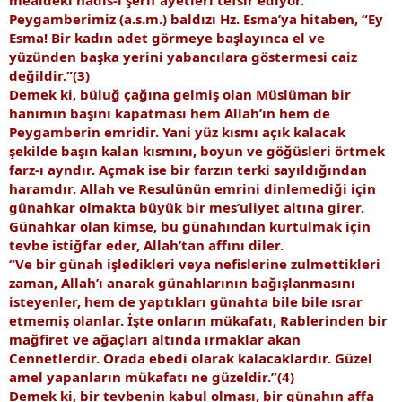
Peygamberimiz (a.s.m.) baldızı Hz. Esma’ya hitaben, “Ey
Esma! Bir kadın adet görmeye başlayınca el ve
yüzünden başka yerini yabancılara göstermesi caiz
değildir.”(3)
Demek ki, büluğ çağına gelmiş olan Müslüman bir
hanımın başını kapatması hem Allah’ın hem de
Peygamberin emridir. Yani yüz kısmı açık kalacak
şekilde başın kalan kısmını, boyun ve göğüsleri örtmek
farz-ı ayndır. Açmak ise bir farzın terki sayıldığından
haramdır. Allah ve Resulünün emrini dinlemediği için
günahkar olmakta büyük bir mes’uliyet altına girer.
Günahkar olan kimse, bu günahından kurtulmak için
tevbe istiğfar eder, Allah’tan affını diler.
“Ve bir günah işledikleri veya nefislerine zulmettikleri
zaman, Allah’ı anarak günahlarının bağışlanmasını
isteyenler, hem de yaptıkları günahta bile bile ısrar
etmemiş olanlar. İşte onların mükafatı, Rablerinden bir
mağfiret ve ağaçları altında ırmaklar akan
Cennetlerdir. Orada ebedi olarak kalacaklardır. Güzel
amel yapanların mükafatı ne güzeldir.”(4)
Demek ki, bir tevbenin kabul olması, bir günahın affa