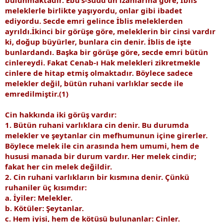
meleklerle birlikte yaşıyordu, onlar gibi ibadet
ediyordu. Secde emri gelince İblis meleklerden
ayrıldı.İkinci bir görüşe göre, meleklerin bir cinsi vardır
ki, doğup büyürler, bunlara cin denir. İblis de işte
bunlardandı. Başka bir görüşe göre, secde emri bütün
cinlereydi. Fakat Cenab-ı Hak melekleri zikretmekle
cinlere de hitap etmiş olmaktadır. Böylece sadece
melekler değil, bütün ruhani varlıklar secde ile
emredilmiştir.(1)
Cin hakkında iki görüş vardır:
1. Bütün ruhani varlıklara cin denir. Bu durumda
melekler ve şeytanlar cin mefhumunun içine girerler.
Böylece melek ile cin arasında hem umumi, hem de
hususi manada bir durum vardır. Her melek cindir;
fakat her cin melek değildir.
2. Cin ruhani varlıkların bir kısmına denir. Çünkü
ruhaniler üç kısımdır:
a. İyiler: Melekler.
b. Kötüler: Şeytanlar.
c. Hem iyisi, hem de kötüsü bulunanlar: Cinler.