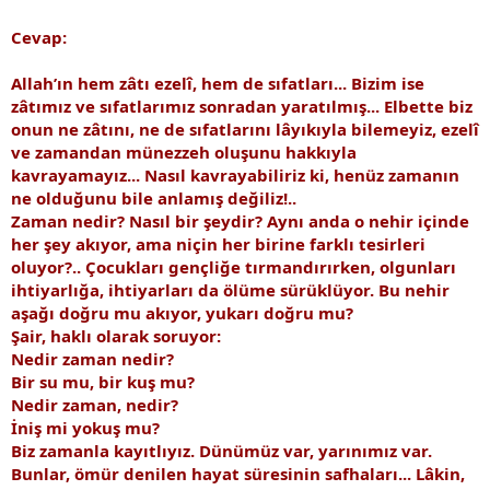
Cevap:
Allah’ın hem zâtı ezelî, hem de sıfatları... Bizim ise
zâtımız ve sıfatlarımız sonradan yaratılmış... Elbette biz
onun ne zâtını, ne de sıfatlarını lâyıkıyla bilemeyiz, ezelî
ve zamandan münezzeh oluşunu hakkıyla
kavrayamayız... Nasıl kavrayabiliriz ki, henüz zamanın
ne olduğunu bile anlamış değiliz!..
Zaman nedir? Nasıl bir şeydir? Aynı anda o nehir içinde
her şey akıyor, ama niçin her birine farklı tesirleri
oluyor?.. Çocukları gençliğe tırmandırırken, olgunları
ihtiyarlığa, ihtiyarları da ölüme sürüklüyor. Bu nehir
aşağı doğru mu akıyor, yukarı doğru mu?
Şair, haklı olarak soruyor:
Nedir zaman nedir?
Bir su mu, bir kuş mu?
Nedir zaman, nedir?
İniş mi yokuş mu?
Biz zamanla kayıtlıyız. Dünümüz var, yarınımız var.
Bunlar, ömür denilen hayat süresinin safhaları... Lâkin,