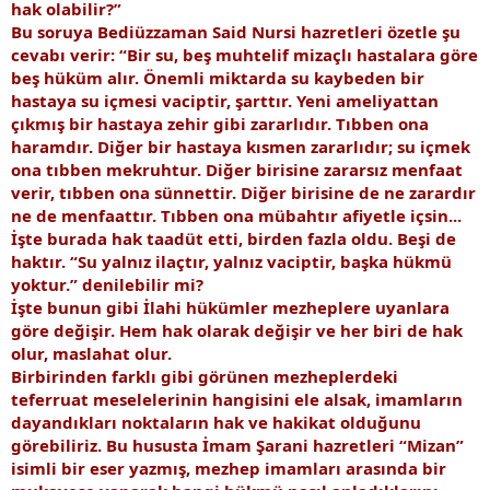
hak olabilir?”
Bu soruya Bediüzzaman Said Nursi hazretleri özetle şu
cevabı verir: “Bir su, beş muhtelif mizaçlı hastalara göre
beş hüküm alır. Önemli miktarda su kaybeden bir
hastaya su içmesi vaciptir, şarttır. Yeni ameliyattan
çıkmış bir hastaya zehir gibi zararlıdır. Tıbben ona
haramdır. Diğer bir hastaya kısmen zararlıdır; su içmek
ona tıbben mekruhtur. Diğer birisine zararsız menfaat
verir, tıbben ona sünnettir. Diğer birisine de ne zarardır
ne de menfaattır. Tıbben ona mübahtır afiyetle içsin...
İşte burada hak taadüt etti, birden fazla oldu. Beşi de
haktır. “Su yalnız ilaçtır, yalnız vaciptir, başka hükmü
yoktur.” denilebilir mi?
İşte bunun gibi İlahi hükümler mezheplere uyanlara
göre değişir. Hem hak olarak değişir ve her biri de hak
olur, maslahat olur.
Birbirinden farklı gibi görünen mezheplerdeki
teferruat meselelerinin hangisini ele alsak, imamların
dayandıkları noktaların hak ve hakikat olduğunu
görebiliriz. Bu hususta İmam Şarani hazretleri “Mizan”
isimli bir eser yazmış, mezhep imamları arasında bir