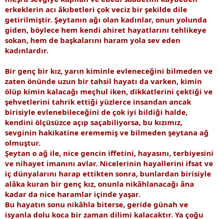
erkeklerin acı âkıbetleri çok veciz bir şekilde dile
getirilmiştir. Şeytanın ağı olan kadınlar, onun yolunda
giden, böylece hem kendi ahiret hayatlarını tehlikeye
sokan, hem de başkalarını haram yola sev eden
kadınlardır.
Bir genç bir kız, yarın kiminle evleneceğini bilmeden ve
zaten önünde uzun bir tahsil hayatı da varken, kimin
ölüp kimin kalacağı meçhul iken, dikkatlerini çektiği ve
şehvetlerini tahrik ettiği yüzlerce insandan ancak
birisiyle evlenebileceğini de çok iyi bildiği halde,
kendini ölçüsüzce açıp saçabiliyorsa, bu kızımız,
sevginin hakikatine erememiş ve bilmeden şeytana ağ
olmuştur.
Şeytan o ağ ile, nice gencin iffetini, hayasını, terbiyesini
ve nihayet imanını avlar. Nicelerinin hayallerini ifsat ve
iç dünyalarını harap ettikten sonra, bunlardan birisiyle
alâka kuran bir genç kız, onunla nikâhlanacağı âna
kadar da nice haramlar içinde yaşar.
Bu hayatın sonu nikâhla biterse, geride günah ve
isyanla dolu koca bir zaman dilimi kalacaktır. Ya çoğu