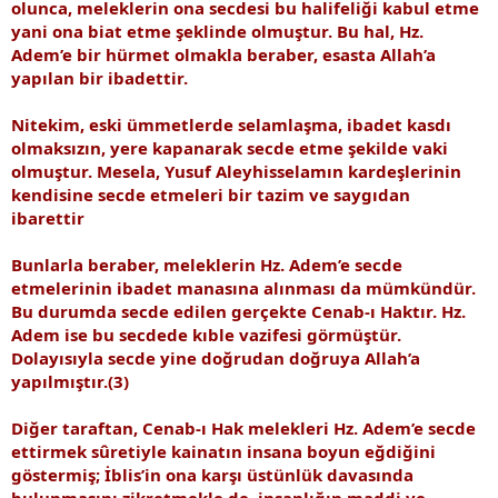
olunca, meleklerin ona secdesi bu halifeliği kabul etme
yani ona biat etme şeklinde olmuştur. Bu hal, Hz.
Adem’e bir hürmet olmakla beraber, esasta Allah’a
yapılan bir ibadettir.
Nitekim, eski ümmetlerde selamlaşma, ibadet kasdı
olmaksızın, yere kapanarak secde etme şekilde vaki
olmuştur. Mesela, Yusuf Aleyhisselamın kardeşlerinin
kendisine secde etmeleri bir tazim ve saygıdan
ibarettir
Bunlarla beraber, meleklerin Hz. Adem’e secde
etmelerinin ibadet manasına alınması da mümkündür.
Bu durumda secde edilen gerçekte Cenab-ı Haktır. Hz.
Adem ise bu secdede kıble vazifesi görmüştür.
Dolayısıyla secde yine doğrudan doğruya Allah’a
yapılmıştır.(3)
Diğer taraftan, Cenab-ı Hak melekleri Hz. Adem’e secde
ettirmek sûretiyle kainatın insana boyun eğdiğini
göstermiş; İblis’in ona karşı üstünlük davasında
bulunmasını zikretmekle de, insanlığın maddi ve