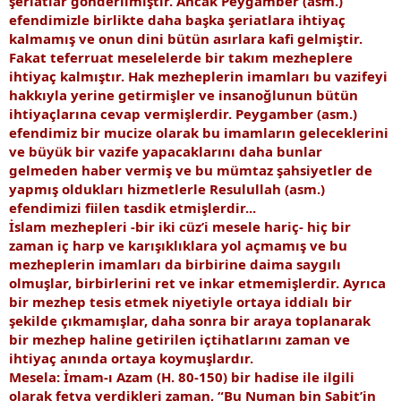
şeriatlar gönderilmiştir. Ancak Peygamber (asm.)
efendimizle birlikte daha başka şeriatlara ihtiyaç
kalmamış ve onun dini bütün asırlara kafi gelmiştir.
Fakat teferruat meselelerde bir takım mezheplere
ihtiyaç kalmıştır. Hak mezheplerin imamları bu vazifeyi
hakkıyla yerine getirmişler ve insanoğlunun bütün
ihtiyaçlarına cevap vermişlerdir. Peygamber (asm.)
efendimiz bir mucize olarak bu imamların geleceklerini
ve büyük bir vazife yapacaklarını daha bunlar
gelmeden haber vermiş ve bu mümtaz şahsiyetler de
yapmış oldukları hizmetlerle Resulullah (asm.)
efendimizi fiilen tasdik etmişlerdir...
İslam mezhepleri -bir iki cüz’i mesele hariç- hiç bir
zaman iç harp ve karışıklıklara yol açmamış ve bu
mezheplerin imamları da birbirine daima saygılı
olmuşlar, birbirlerini ret ve inkar etmemişlerdir. Ayrıca
bir mezhep tesis etmek niyetiyle ortaya iddialı bir
şekilde çıkmamışlar, daha sonra bir araya toplanarak
bir mezhep haline getirilen içtihatlarını zaman ve
ihtiyaç anında ortaya koymuşlardır.
Mesela: İmam-ı Azam (H. 80-150) bir hadise ile ilgili
olarak fetva verdikleri zaman, “Bu Numan bin Sabit’in