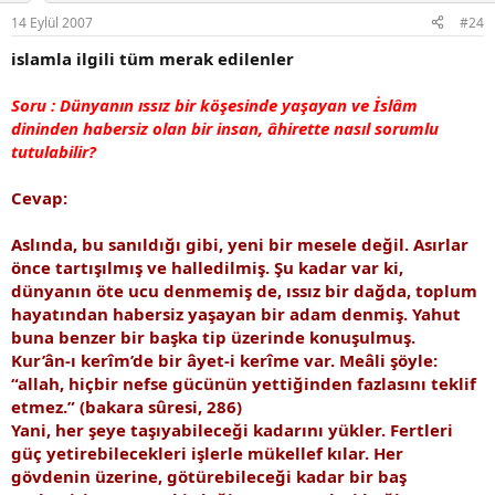
14 Eylül 2007
#24
islamla ilgili tüm merak edilenler
Soru : Dünyanın ıssız bir köşesinde yaşayan ve İslâm
dininden habersiz olan bir insan, âhirette nasıl sorumlu
tutulabilir?
Cevap:
Aslında, bu sanıldığı gibi, yeni bir mesele değil. Asırlar
önce tartışılmış ve halledilmiş. Şu kadar var ki,
dünyanın öte ucu denmemiş de, ıssız bir dağda, toplum
hayatından habersiz yaşayan bir adam denmiş. Yahut
buna benzer bir başka tip üzerinde konuşulmuş.
Kur’ân-ı kerîm’de bir âyet-i kerîme var. Meâli şöyle:
“allah, hiçbir nefse gücünün yettiğinden fazlasını teklif
etmez.” (bakara sûresi, 286)
Yani, her şeye taşıyabileceği kadarını yükler. Fertleri
güç yetirebilecekleri işlerle mükellef kılar. Her
gövdenin üzerine, götürebileceği kadar bir baş