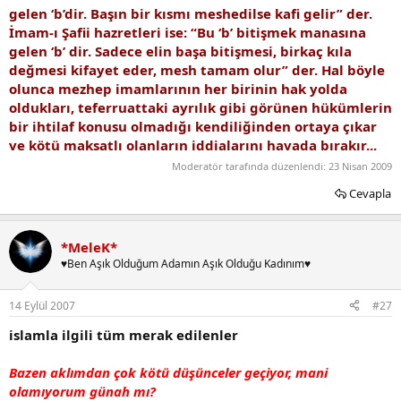
gelen ‘b’dir. Başın bir kısmı meshedilse kafi gelir” der.
İmam-ı Şafii hazretleri ise: “Bu ‘b’ bitişmek manasına
gelen ‘b’ dir. Sadece elin başa bitişmesi, birkaç kıla
değmesi kifayet eder, mesh tamam olur” der. Hal böyle
olunca mezhep imamlarının her birinin hak yolda
oldukları, teferruattaki ayrılık gibi görünen hükümlerin
bir ihtilaf konusu olmadığı kendiliğinden ortaya çıkar
ve kötü maksatlı olanların iddialarını havada bırakır...
Moderatör tarafında düzenlendi:
23 Nisan 2009
Cevapla
*MeleK*
♥Ben Aşık Olduğum Adamın Aşık Olduğu Kadınım♥
14 Eylül 2007
#27
islamla ilgili tüm merak edilenler
Bazen aklımdan çok kötü düşünceler geçiyor, mani
olamıyorum günah mı?