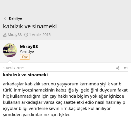
Dahiliye
kabılzık ve sinameki
K
B
Miray88
1 Aralık 2015
o
a
n
ş
Miray88
b
l
Yeni Üye
u
a
Üye
y
n
u
g
1 Aralık 2015
#1
b
ı
kabılzık ve sinameki
a
ç
ş
t
arkadaşlar kabızlık sorunu yaşıyorum karnımda şişlik var bi
l
a
türlü inmiyor.sinamekinin kabızlığa iyi geldiğini duydum fakat
a
r
hiç kullanmadığım için çay hakkında blgim yok.eğer içinizde
t
i
kullanan arkadaşlar varsa kaç saatte etki edio nasıl hazırlayıp
a
h
içiyolar bilgi verirlerse sevinirim.kaç ölçek kullanılıyor
n
i
şimdiden yardımlarınız için tşkler.