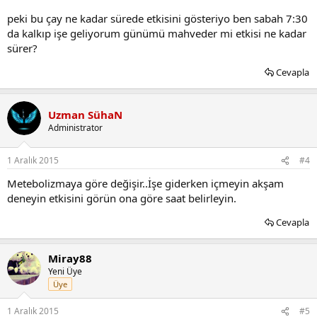
peki bu çay ne kadar sürede etkisini gösteriyo ben sabah 7:30
da kalkıp işe geliyorum günümü mahveder mi etkisi ne kadar
sürer?
Cevapla
Uzman SühaN
Administrator
1 Aralık 2015
#4
Metebolizmaya göre değişir..İşe giderken içmeyin akşam
deneyin etkisini görün ona göre saat belirleyin.
Cevapla
Miray88
Yeni Üye
Üye
1 Aralık 2015
#5