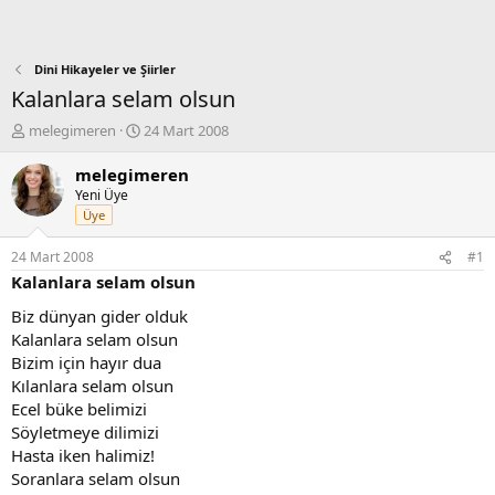
Dini Hikayeler ve Şiirler
Kalanlara selam olsun
K
B
melegimeren
24 Mart 2008
o
a
n
ş
melegimeren
b
l
Yeni Üye
u
a
Üye
y
n
u
g
24 Mart 2008
#1
b
ı
Kalanlara selam olsun
a
ç
ş
t
Biz dünyan gider olduk
l
a
Kalanlara selam olsun
a
r
Bizim için hayır dua
t
i
Kılanlara selam olsun
a
h
Ecel büke belimizi
n
i
Söyletmeye dilimizi
Hasta iken halimiz!
Soranlara selam olsun