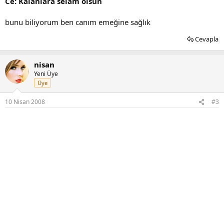
Ce: Kalanlara selam olsun
bunu biliyorum ben canım emeğine sağlık
Cevapla
nisan
Yeni Üye
Üye
10 Nisan 2008
#3