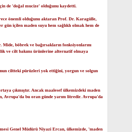
için de 'doğal mucize' olduğunu kaydetti.
erece önemli olduğunu aktaran Prof. Dr. Karagülle,
 Her gün içilen maden suyu hem sağlıklı olmak hem de
. Mide, böbrek ve bağırsakların fonksiyonlarını
k ve cilt bakımı ürünlerine alternatif olmaya
un ciltteki pürüzleri yok ettiğini, yorgun ve solgun
ı ortaya çıkmıştır. Ancak maalesef ülkemizdeki maden
ken, Avrupa'da bu oran günde yarım litredir. Avrupa'da
tmesi Genel Müdürü Niyazi Ercan, ülkemizde, 'maden