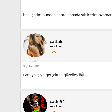
ben içerim bundan sonra dahada sık içerim ozama
çatlak
Yeni Üye
Üye
3 Şubat 2010
😀
Lamiya içiyo gerçekten güzelleşti
cadi_91
Yeni Üye
Üye