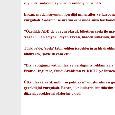
suyu' ile 'soda'nın aynı ürün sanıldığını belirtti.
Ercan, maden suyunun, içerdiği mineraller ve karbondio
vurguladı. Sodanın ise üretim esnasında suya karbondio
''Özellikle ABD'de yaygın olarak tüketilen soda ile ma
'zararlı' ilan ediyor'' diyen Ercan, maden sularının, i
Türkiye'de, 'soda' tabir edilen içeceklerin artık üret
bildirerek, şöyle devam etti:
''Biz yaptığımız yatırımlar ve verdiğimiz reklamlarla
Fransa, İngiltere, Suudi Arabistan ve KKTC'ye ihracat
Ülke olarak artık milli ''su politikası'' oluşturulması g
gerektiğini vurguladı. Ercan, ilkokullarda süt tüketim
düzenleyeceklerini sözlerine ekledi