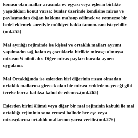
konusu olan mallar arasında ev eşyası veya eşlerin birlikte
yaşadıkları konut varsa; bunlar üzerinde kendisine miras ve
paylaşmadan doğan hakkına mahsup edilmek ve yetmezse bir
bedel eklemek suretiyle mülkiyet hakkı tanınmasını isteyebilir.
(md.255)
Mal ayrılığı rejiminde ise kişisel ve ortaklık malları ayrımı
yapılmadın sağ kalan eş çocuklarla birlikte mirasçı olmuşsa
mirasın ¼ nünü alır. Diğer miras payları burada aynen
uygulanır.
Mal Ortaklığında ise eşlerden biri diğerinin rızası olmadan
ortaklık mallarına girecek olan bir mirası reddedemeyeceği gibi
tereke borca batıksa kabul de edemez.(md.265)
Eşlerden birini ölümü veya diğer bir mal rejiminin kabulü ile mal
ortaklığı rejiminin sona ermesi halinde her eşe veya
mirasçılarına ortaklık mallarının yarısı verilir.(md.276)