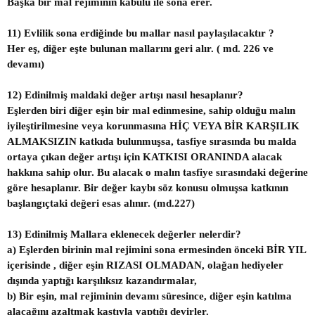
Başka bir mal rejiminin kabulü ile sona erer.
11) Evlilik sona erdiğinde bu mallar nasıl paylaşılacaktır ?
Her eş, diğer eşte bulunan mallarını geri alır. ( md. 226 ve
devamı)
12) Edinilmiş maldaki değer artışı nasıl hesaplanır?
Eşlerden biri diğer eşin bir mal edinmesine, sahip olduğu malın
iyileştirilmesine veya korunmasına HİÇ VEYA BİR KARŞILIK
ALMAKSIZIN katkıda bulunmuşsa, tasfiye sırasında bu malda
ortaya çıkan değer artışı için KATKISI ORANINDA alacak
hakkına sahip olur. Bu alacak o malın tasfiye sırasındaki değerine
göre hesaplanır. Bir değer kaybı söz konusu olmuşsa katkının
başlangıçtaki değeri esas alınır. (md.227)
13) Edinilmiş Mallara eklenecek değerler nelerdir?
a) Eşlerden birinin mal rejimini sona ermesinden önceki BİR YIL
içerisinde , diğer eşin RIZASI OLMADAN, olağan hediyeler
dışında yaptığı karşılıksız kazandırmalar,
b) Bir eşin, mal rejiminin devamı süresince, diğer eşin katılma
alacağını azaltmak kastıyla yaptığı devirler.