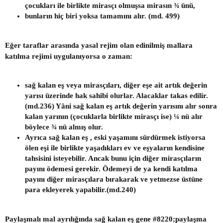
çocukları ile birlikte mirasçı olmuşsa mirasın ¾ ünü,
bunların hiç biri yoksa tamamını alır. (md. 499)
Eğer taraflar arasında yasal rejim olan edinilmiş mallara
katılma rejimi uygulanıyorsa o zaman:
sağ kalan eş veya mirasçıları, diğer eşe ait artık değerin
yarısı üzerinde hak sahibi olurlar. Alacaklar takas edilir.
(md.236) Yâni sağ kalan eş artık değerin yarısını alır sonra
kalan yarının (çocuklarla birlikte mirasçı ise) ¼ nü alır
böylece ¾ nü almış olur.
Ayrıca sağ kalan eş , eski yaşamını sürdürmek istiyorsa
ölen eşi ile birlikte yaşadıkları ev ve eşyaların kendisine
tahsisini isteyebilir. Ancak bunu için diğer mirasçıların
payını ödemesi gerekir. Ödemeyi de ya kendi katılma
payını diğer mirasçılara bırakarak ve yetmezse üstüne
para ekleyerek yapabilir.(md.240)
Paylaşmalı mal ayrılığında sağ kalan eş gene #8220;paylaşma