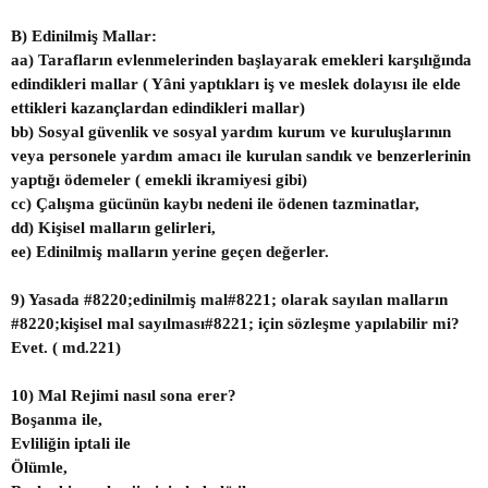
B) Edinilmiş Mallar:
aa) Tarafların evlenmelerinden başlayarak emekleri karşılığında
edindikleri mallar ( Yâni yaptıkları iş ve meslek dolayısı ile elde
ettikleri kazançlardan edindikleri mallar)
bb) Sosyal güvenlik ve sosyal yardım kurum ve kuruluşlarının
veya personele yardım amacı ile kurulan sandık ve benzerlerinin
yaptığı ödemeler ( emekli ikramiyesi gibi)
cc) Çalışma gücünün kaybı nedeni ile ödenen tazminatlar,
dd) Kişisel malların gelirleri,
ee) Edinilmiş malların yerine geçen değerler.
9) Yasada #8220;edinilmiş mal#8221; olarak sayılan malların
#8220;kişisel mal sayılması#8221; için sözleşme yapılabilir mi?
Evet. ( md.221)
10) Mal Rejimi nasıl sona erer?
Boşanma ile,
Evliliğin iptali ile
Ölümle,