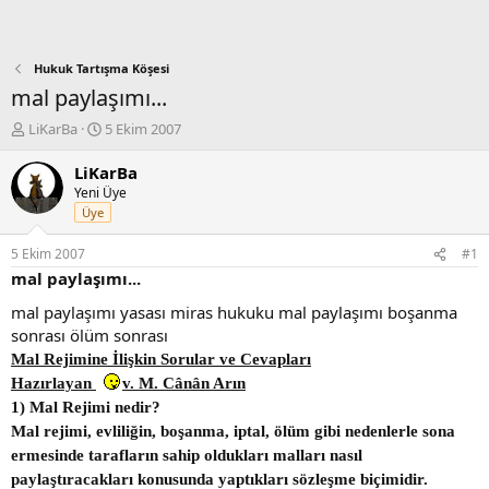
Hukuk Tartışma Köşesi
mal paylaşımı...
K
B
LiKarBa
5 Ekim 2007
o
a
n
ş
LiKarBa
b
l
Yeni Üye
u
a
Üye
y
n
u
g
5 Ekim 2007
#1
b
ı
mal paylaşımı...
a
ç
ş
t
mal paylaşımı yasası miras hukuku mal paylaşımı boşanma
l
a
sonrası ölüm sonrası
a
r
Mal Rejimine İlişkin Sorular ve Cevapları
t
i
a
h
Hazırlayan
v. M. Cânân Arın
n
i
1) Mal Rejimi nedir?
Mal rejimi, evliliğin, boşanma, iptal, ölüm gibi nedenlerle sona
ermesinde tarafların sahip oldukları malları nasıl
paylaştıracakları konusunda yaptıkları sözleşme biçimidir.