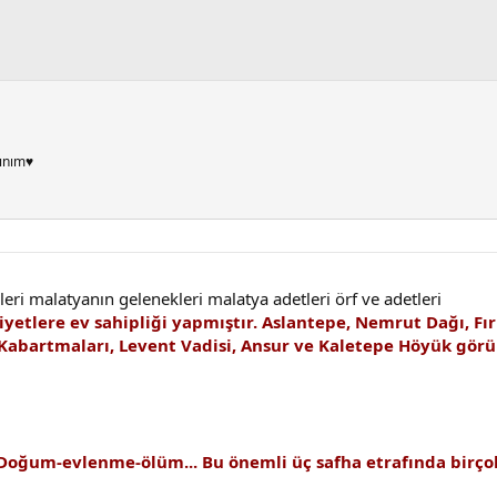
ınım♥
ri malatyanın gelenekleri malatya adetleri örf ve adetleri
iyetlere ev sahipliği yapmıştır. Aslantepe, Nemrut Dağı, F
Kabartmaları, Levent Vadisi, Ansur ve Kaletepe Höyük görül
. Doğum-evlenme-ölüm... Bu önemli üç safha etrafında birço