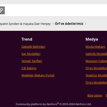
pp
osta
Link
yatın İçinden & Hayata Dair Herşey
Örf ve Adetlerimiz
Trend
Medya
Gebelik Belirtileri
Moda Mekanı
Saç Modelleri
Gelinlik Modell
Yemek Tarifleri
Magazin Haber
Cilt Bakımı
Örgü Modeller
Melekler Mekanı Portal
Tesettür Model
Örgü Modeller
Bize ulaşın
Ş
®
Community platform by XenForo
© 2010-2024 XenForo Ltd.