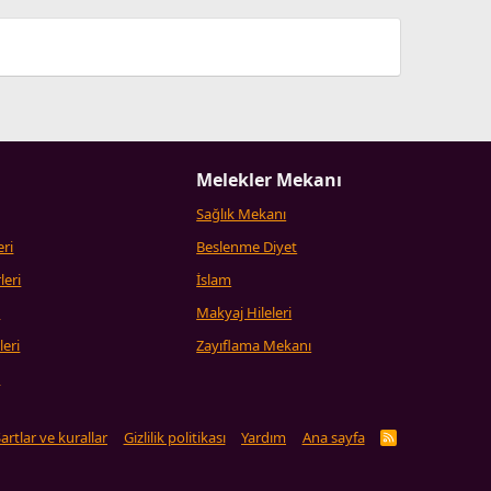
Melekler Mekanı
Sağlık Mekanı
eri
Beslenme Diyet
leri
İslam
i
Makyaj Hileleri
leri
Zayıflama Mekanı
i
artlar ve kurallar
Gizlilik politikası
Yardım
Ana sayfa
R
S
S