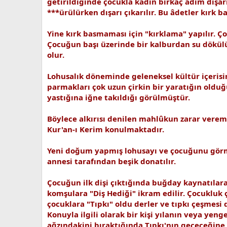
getirildiğinde çocukla kadın birkaç adım dışar
***ürülürken dışarı çıkarılır. Bu âdetler kırk b
Yine kırk basmaması için "kırklama" yapılır. Ço
Çocuğun başı üzerinde bir kalburdan su dökülür
olur.
Lohusalık döneminde geleneksel kültür içerisind
parmakları çok uzun çirkin bir yaratığın olduğ
yastığına iğne takıldığı görülmüştür.
Böylece alkırısı denilen mahlûkun zarar vere
Kur'an-ı Kerim konulmaktadır.
Yeni doğum yapmış lohusayı ve çocuğunu görmey
annesi tarafından beşik donatılır.
Çocuğun ilk dişi çıktığında buğday kaynatılarak
komşulara "Diş Hediği" ikram edilir. Çocukluk
çocuklara "Tıpkı" oldu derler ve tıpkı çeşmesi
Konuyla ilgili olarak bir kişi yılanın veya ye
ağzındakini bıraktığında Tıpkı'nın geçeceğine i