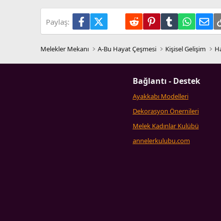
Facebook
X (Twitter)
LinkedIn
Reddit
Pinterest
Tumblr
WhatsA
E-p
Paylaş:
Melekler Mekanı
A-Bu Hayat Çeşmesi
Kişisel Gelişim
Ha
Bağlantı - Destek
Ayakkabı Modelleri
Dekorasyon Önernileri
Melek Kadınlar Kulübü
annelerkulubu.com