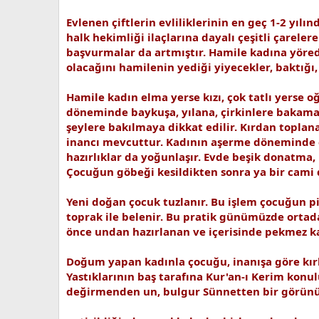
Evlenen çiftlerin evliliklerinin en geç 1-2 yılı
halk hekimliği ilaçlarına dayalı çeşitli çarele
başvurmalar da artmıştır. Hamile kadına yörede 
olacağını hamilenin yediği yiyecekler, baktığı
Hamile kadın elma yerse kızı, çok tatlı yerse o
döneminde baykuşa, yılana, çirkinlere bakama
şeylere bakılmaya dikkat edilir. Kırdan toplana
inancı mevcuttur. Kadının aşerme döneminde ca
hazırlıklar da yoğunlaşır. Evde beşik donatma, 
Çocuğun göbeği kesildikten sonra ya bir cami
Yeni doğan çocuk tuzlanır. Bu işlem çocuğun pi
toprak ile belenir. Bu pratik günümüzde ortada
önce undan hazırlanan ve içerisinde pekmez kat
Doğum yapan kadınla çocuğu, inanışa göre kırk
Yastıklarının baş tarafına Kur'an-ı Kerim konulur
değirmenden un, bulgur Sünnetten bir görü