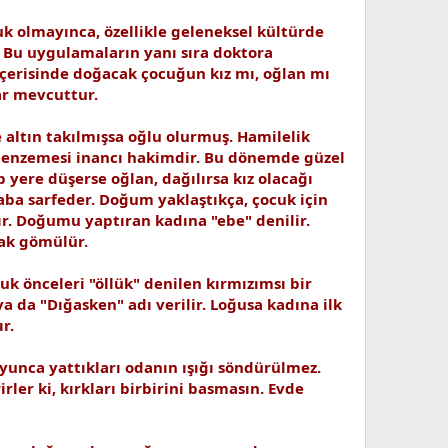
cuk olmayınca, özellikle geleneksel kültürde
r. Bu uygulamaların yanı sıra doktora
i içerisinde doğacak çocuğun kız mı, oğlan mı
ar mevcuttur.
e altın takılmışsa oğlu olurmuş. Hamilelik
benzemesi inancı hakimdir. Bu dönemde güzel
 yere düşerse oğlan, dağılırsa kız olacağı
aba sarfeder. Doğum yaklaştıkça, çocuk için
nır. Doğumu yaptıran kadına "ebe" denilir.
rak gömülür.
k önceleri "öllük" denilen kırmızımsı bir
 da "Dığasken" adı verilir. Loğusa kadına ilk
r.
yunca yattıkları odanın ışığı söndürülmez.
irler ki, kırkları birbirini basmasın. Evde