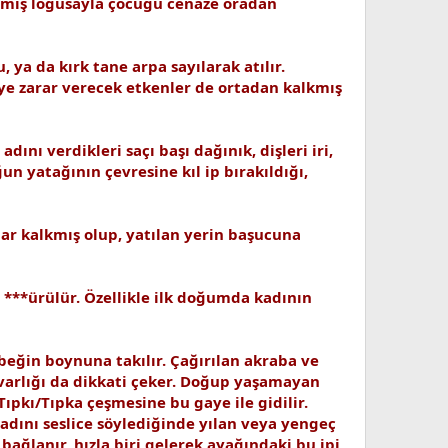
kmamış loğusayla çocuğu cenaze oradan
 ya da kırk tane arpa sayılarak atılır.
eye zarar verecek etkenler de ortadan kalkmış
nı verdikleri saçı başı dağınık, dişleri iri,
n yatağının çevresine kıl ip bırakıldığı,
r kalkmış olup, yatılan yerin başucuna
 ***ürülür. Özellikle ilk doğumda kadının
ebeğin boynuna takılır. Çağırılan akraba ve
 varlığı da dikkati çeker. Doğup yaşamayan
ıpkı/Tıpka çeşmesine bu gaye ile gidilir.
adını seslice söylediğinde yılan veya yengeç
bağlanır, hızla biri gelerek ayağındaki bu ipi