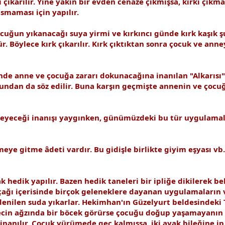
ı çıkarılır. Yine yakın bir evden cenaze çıkmışsa, kırkı çı
asmaması için yapılır.
cuğun yıkanacağı suya yirmi ve kırkıncı günde kırk kaşık şu,
. Böylece kırk çıkarılır. Kırk çıktıktan sonra çocuk ve ann
e anne ve çocuğa zararı dokunacağına inanılan "Alkarısı" adı
undan da söz edilir. Buna karşın geçmişte annenin ve çocuğu
meyeceği inanışı yaygınken, günümüzdeki bu tür uygulamala
e gitme âdeti vardır. Bu gidişle birlikte giyim eşyası vb.
 hedik yapılır. Bazen hedik taneleri bir ipliğe dikilerek b
 çağı içerisinde birçok geleneklere dayanan uygulamaların
 denilen suda yıkarlar. Hekimhan'ın Güzelyurt beldesindeki T
ngecin ağzında bir böcek görürse çocuğu doğup yaşamayanın 
nanılır. Çocuk yürümede geç kalmışsa, iki ayak bileğine ip 