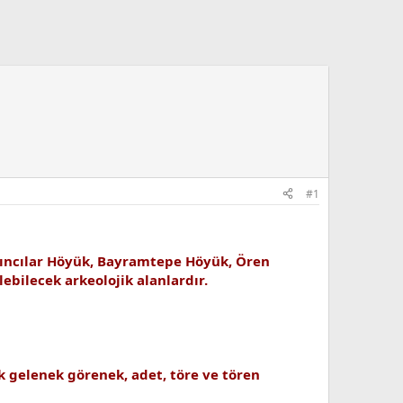
#1
ırıncılar Höyük, Bayramtepe Höyük, Ören
ebilecek arkeolojik alanlardır.
k gelenek görenek, adet, töre ve tören