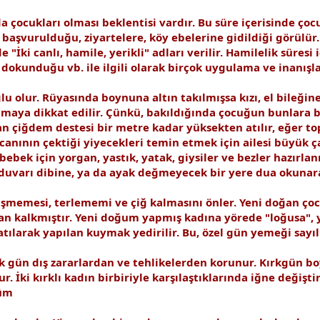
nda çocukları olması beklentisi vardır. Bu süre içerisinde ço
re başvurulduğu, ziyartelere, köy ebelerine gidildiği görülü
"İki canlı, hamile, yerikli" adları verilir. Hamilelik süres
, dokunduğu vb. ile ilgili olarak birçok uygulama ve inanışl
ğlu olur. Rüyasında boynuna altın takılmışsa kızı, el bileğin
maya dikkat edilir. Çünkü, bakıldığında çocuğun bunlara 
n çiğdem destesi bir metre kadar yüksekten atılır, eğer top
nının çektiği yiyecekleri temin etmek için ailesi büyük ç
bebek için yorgan, yastık, yatak, giysiler ve bezler hazırla
 duvarı dibine, ya da ayak değmeyecek bir yere dua okuna
şmemesi, terlememi ve çiğ kalmasını önler. Yeni doğan çocu
n kalkmıştır. Yeni doğum yapmış kadına yörede "loğusa", ya
ılarak yapılan kuymak yedirilir. Bu, özel gün yemeği sayılı
 gün dış zararlardan ve tehlikelerden korunur. Kırkgün bo
. İki kırklı kadın birbiriyle karşılaştıklarında iğne değiştir
nüm