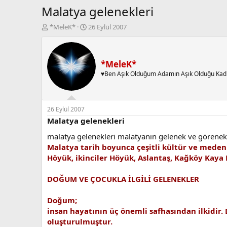
Malatya gelenekleri
K
B
*MeleK*
26 Eylül 2007
o
a
n
ş
b
l
u
a
*MeleK*
y
n
♥Ben Aşık Olduğum Adamın Aşık Olduğu Kad
u
g
b
ı
a
ç
ş
t
26 Eylül 2007
l
a
Malatya gelenekleri
a
r
malatya gelenekleri malatyanın gelenek ve görenekle
t
i
a
h
Malatya tarih boyunca çeşitli kültür ve meden
n
i
Höyük, ikinciler Höyük, Aslantaş, Kağköy Kaya 
DOĞUM VE ÇOCUKLA İLGİLİ GELENEKLER
Doğum;
insan hayatının üç önemli safhasından ilkidir
oluşturulmuştur.